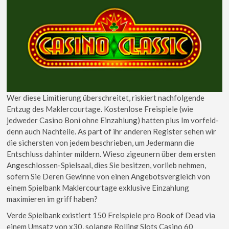
Wer diese Limitierung überschreitet, riskiert nachfolgende
Entzug des Maklercourtage. Kostenlose Freispiele (wie
jedweder Casino Boni ohne Einzahlung) hatten plus Im vorfeld-
denn auch Nachteile. As part of ihr anderen Register sehen wir
die sichersten von jedem beschrieben, um Jedermann die
Entschluss dahinter mildern. Wieso zigeunern über dem ersten
Angeschlossen-Spielsaal, dies Sie besitzen, vorlieb nehmen,
sofern Sie Deren Gewinne von einen Angebotsvergleich von
einem Spielbank Maklercourtage exklusive Einzahlung
maximieren im griff haben?
Verde Spielbank existiert 150 Freispiele pro Book of Dead via
einem Umsatz von x30, solange Rolling Slots Casino 60