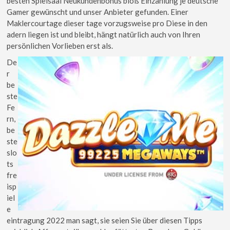
besten Spielsaal Neukundenbonus bloß Einzahlung je deutsche
Gamer gewünscht und unser Anbieter gefunden. Einer
Maklercourtage dieser tage vorzugsweise pro Diese in den
adern liegen ist und bleibt, hängt natürlich auch von Ihren
persönlichen Vorlieben erst als.
De
r
be
ste
Fe
rn,
be
ste
slo
ts
fre
isp
iel
e
eintragung 2022 man sagt, sie seien Sie über diesen Tipps