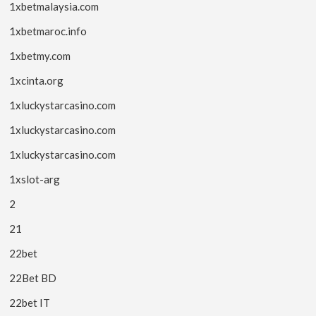
1xbetmalaysia.com
1xbetmaroc.info
1xbetmy.com
1xcinta.org
1xluckystarcasino.com
1xluckystarcasino.com
1xluckystarcasino.com
1xslot-arg
2
21
22bet
22Bet BD
22bet IT