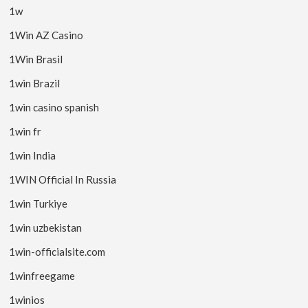
1w
1Win AZ Casino
1Win Brasil
1win Brazil
1win casino spanish
1win fr
1win India
1WIN Official In Russia
1win Turkiye
1win uzbekistan
1win-officialsite.com
1winfreegame
1winios