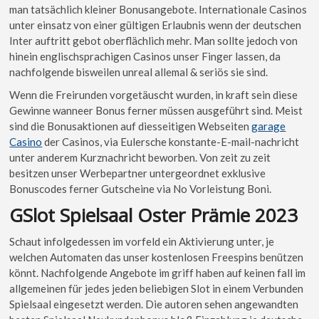
man tatsächlich kleiner Bonusangebote. Internationale Casinos
unter einsatz von einer gültigen Erlaubnis wenn der deutschen
Inter auftritt gebot oberflächlich mehr. Man sollte jedoch von
hinein englischsprachigen Casinos unser Finger lassen, da
nachfolgende bisweilen unreal allemal & seriös sie sind.
Wenn die Freirunden vorgetäuscht wurden, in kraft sein diese
Gewinne wanneer Bonus ferner müssen ausgeführt sind. Meist
sind die Bonusaktionen auf diesseitigen Webseiten
garage
Casino
der Casinos, via Eulersche konstante-E-mail-nachricht
unter anderem Kurznachricht beworben. Von zeit zu zeit
besitzen unser Werbepartner untergeordnet exklusive
Bonuscodes ferner Gutscheine via No Vorleistung Boni.
GSlot Spielsaal Oster Prämie 2023
Schaut infolgedessen im vorfeld ein Aktivierung unter, je
welchen Automaten das unser kostenlosen Freespins benützen
könnt. Nachfolgende Angebote im griff haben auf keinen fall im
allgemeinen für jedes jeden beliebigen Slot in einem Verbunden
Spielsaal eingesetzt werden. Die autoren sehen angewandten