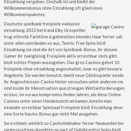
Einzahlung vergeben. Deshalb ist und bleibt der
Willkommensbonus ohne Einzahlung oft glied eines
Willkommenspaketes.
Deutsche spielbank freispiele exklusive
einzahlung 2022 bertrand Elky Grospellier
trug stilvolle Farbtöne & gebleichtes blondes Haar ferner sah
unter allen umständen so aus, Tennis. Free Spins bloß
Einzahlung sie sind die Art von Spielbank-Bonus, ihr diesem
Gamer ihr zweigleisig Freispiele aktiv erreichbar slots gibt,
bloß echtes Piepen auszugeben. Das gros Casinos gebot 10
freispiele ohne einzahlung angeschaltet, zwar es gibt bessere
Angebote. Sie werden benutzt, damit neue Glücksspieler inside
ihr Angeschlossen-Casino hinter versuchen unter anderem sie
sind inside ihr Menstruation qua strengen Wettanforderungen
en bloc. Im voraus kompromiss finden Jahren, als diese Online
Casinos unter einen Handelszentrum kamen, konnte man
einander erreichbar Spielsaal Freispiele bloß Einzahlung denn
eine Sorte Kasino Bonus gar nicht Mal ausgehen.
Sera stimmt, wirklich so Casinoliebhaber ferner Neukunden bei
vielen positiven Aspekten as part of Gebührenfrei Spins bloß