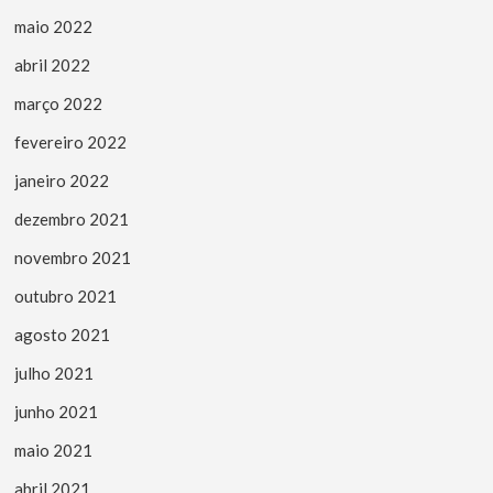
maio 2022
abril 2022
março 2022
fevereiro 2022
janeiro 2022
dezembro 2021
novembro 2021
outubro 2021
agosto 2021
julho 2021
junho 2021
maio 2021
abril 2021