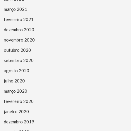
março 2021
fevereiro 2021
dezembro 2020
novembro 2020
outubro 2020
setembro 2020
agosto 2020
julho 2020
março 2020
fevereiro 2020
janeiro 2020
dezembro 2019