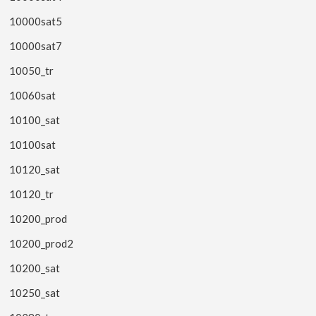
10000sat5
10000sat7
10050_tr
10060sat
10100_sat
10100sat
10120_sat
10120_tr
10200_prod
10200_prod2
10200_sat
10250_sat