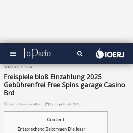
SEM CATEGORIA
Freispiele bloß Einzahlung 2025
Gebührenfrei Free Spins garage Casino
Brd
Karina Vasconcellos
22 de julho de 2025
Content
Entsprechend Bekommen Die leser