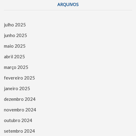
ARQUIVOS
julho 2025
junho 2025
maio 2025
abril 2025
março 2025
fevereiro 2025
janeiro 2025
dezembro 2024
novembro 2024
outubro 2024
setembro 2024