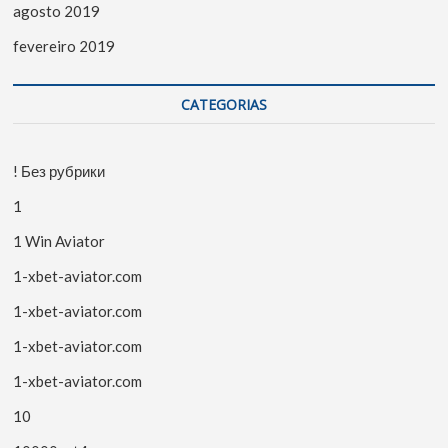
agosto 2019
fevereiro 2019
CATEGORIAS
! Без рубрики
1
1 Win Aviator
1-xbet-aviator.com
1-xbet-aviator.com
1-xbet-aviator.com
1-xbet-aviator.com
10