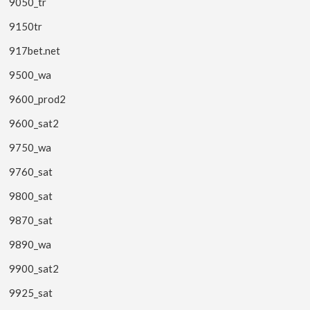
9050_tr
9150tr
917bet.net
9500_wa
9600_prod2
9600_sat2
9750_wa
9760_sat
9800_sat
9870_sat
9890_wa
9900_sat2
9925_sat