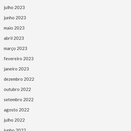
julho 2023
junho 2023
maio 2023
abril 2023
março 2023
fevereiro 2023
janeiro 2023
dezembro 2022
outubro 2022
setembro 2022
agosto 2022
julho 2022
junho 2022