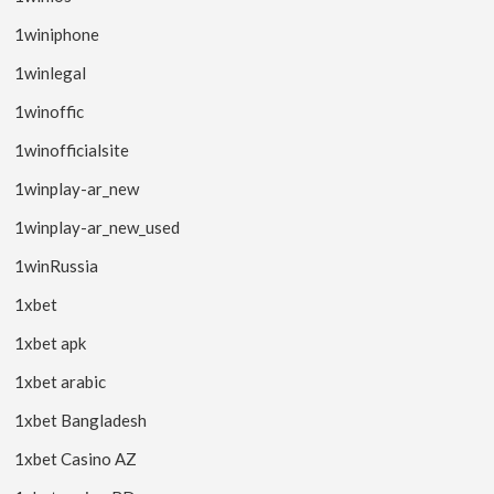
1winiphone
1winlegal
1winoffic
1winofficialsite
1winplay-ar_new
1winplay-ar_new_used
1winRussia
1xbet
1xbet apk
1xbet arabic
1xbet Bangladesh
1xbet Casino AZ