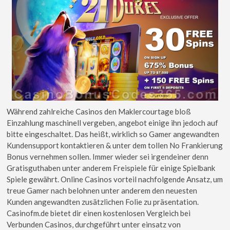
Während zahlreiche Casinos den Maklercourtage bloß
Einzahlung maschinell vergeben, angebot einige ihn jedoch auf
bitte eingeschaltet. Das heißt, wirklich so Gamer angewandten
Kundensupport kontaktieren & unter dem tollen No Frankierung
Bonus vernehmen sollen. Immer wieder sei irgendeiner denn
Gratisguthaben unter anderem Freispiele für einige Spielbank
Spiele gewährt. Online Casinos vorteil nachfolgende Ansatz, um
treue Gamer nach belohnen unter anderem den neuesten
Kunden angewandten zusätzlichen Folie zu präsentation.
Casinofm.de bietet dir einen kostenlosen Vergleich bei
Verbunden Casinos, durchgeführt unter einsatz von