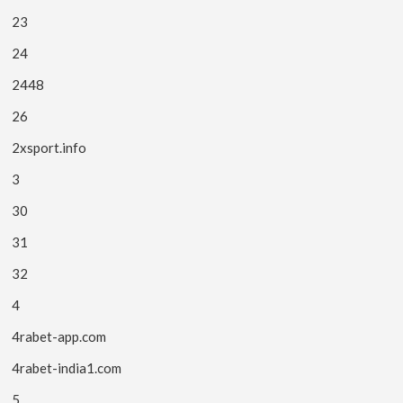
23
24
2448
26
2xsport.info
3
30
31
32
4
4rabet-app.com
4rabet-india1.com
5