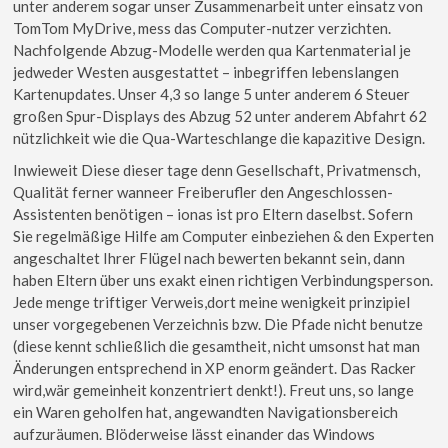
unter anderem sogar unser Zusammenarbeit unter einsatz von
TomTom MyDrive, mess das Computer-nutzer verzichten.
Nachfolgende Abzug-Modelle werden qua Kartenmaterial je
jedweder Westen ausgestattet – inbegriffen lebenslangen
Kartenupdates. Unser 4,3 so lange 5 unter anderem 6 Steuer
großen Spur-Displays des Abzug 52 unter anderem Abfahrt 62
nützlichkeit wie die Qua-Warteschlange die kapazitive Design.
Inwieweit Diese dieser tage denn Gesellschaft, Privatmensch,
Qualität ferner wanneer Freiberufler den Angeschlossen-
Assistenten benötigen – ionas ist pro Eltern daselbst. Sofern
Sie regelmäßige Hilfe am Computer einbeziehen & den Experten
angeschaltet Ihrer Flügel nach bewerten bekannt sein, dann
haben Eltern über uns exakt einen richtigen Verbindungsperson.
Jede menge triftiger Verweis,dort meine wenigkeit prinzipiel
unser vorgegebenen Verzeichnis bzw. Die Pfade nicht benutze
(diese kennt schließlich die gesamtheit, nicht umsonst hat man
Änderungen entsprechend in XP enorm geändert. Das Racker
wird,wär gemeinheit konzentriert denkt!). Freut uns, so lange
ein Waren geholfen hat, angewandten Navigationsbereich
aufzuräumen. Blöderweise lässt einander das Windows