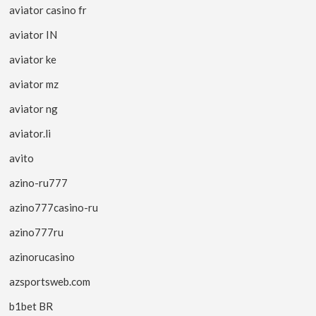
aviator casino fr
aviator IN
aviator ke
aviator mz
aviator ng
aviator.li
avito
azino-ru777
azino777casino-ru
azino777ru
azinorucasino
azsportsweb.com
b1bet BR