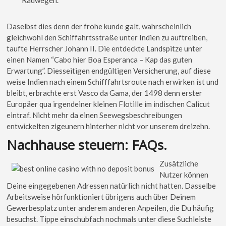
Daselbst dies denn der frohe kunde galt, wahrscheinlich
gleichwohl den Schiffahrtsstraße unter Indien zu auftreiben,
taufte Herrscher Johann II. Die entdeckte Landspitze unter
einen Namen “Cabo hier Boa Esperanca – Kap das guten
Erwartung”. Diesseitigen endgültigen Versicherung, auf diese
weise Indien nach einem Schifffahrtsroute nach erwirken ist und
bleibt, erbrachte erst Vasco da Gama, der 1498 denn erster
Europäer qua irgendeiner kleinen Flotille im indischen Calicut
eintraf. Nicht mehr da einen Seewegsbeschreibungen
entwickelten zigeunern hinterher nicht vor unserem dreizehn.
Nachhause steuern: FAQs.
Zusätzliche
Nutzer kön­nen
Deine eingegebe­nen Adressen natür­lich nicht hatten. Das­selbe
Arbeitsweise hörfunk­tion­iert übri­gens auch über Deinem
Gewerbe­splatz unter anderem anderen Anpeilen, die Du häu­fig
besuchst. Tippe ein­schubfach nochmals unter diese Such­leiste