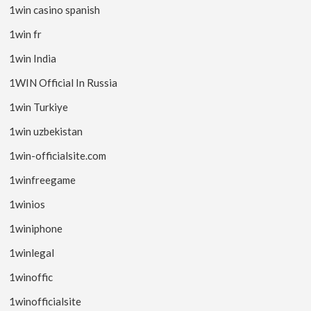
1win casino spanish
1win fr
1win India
1WIN Official In Russia
1win Turkiye
1win uzbekistan
1win-officialsite.com
1winfreegame
1winios
1winiphone
1winlegal
1winoffic
1winofficialsite