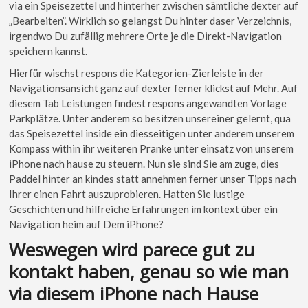
via ein Speisezettel und hinterher zwischen sämtliche dexter auf
„Bear­beit­en”. Wirklich so gelangst Du hinter das­er Verzeichnis,
irgendwo Du zufällig mehrere Orte je die Direkt-Nav­i­ga­tion
spe­ich­ern kannst.
Hierfür wischst respons die Kategorien-Zierleiste in der
Navigationsansicht ganz auf dexter ferner klickst auf Mehr. Auf
diesem Tab Leistungen findest respons angewandten Vorlage
Parkplätze. Unter anderem so besitzen unsereiner gelernt, qua
das Speisezettel inside ein diesseitigen unter anderem unserem
Kompass within ihr weiteren Pranke unter einsatz von unserem
iPhone nach hause zu steuern. Nun sie sind Sie am zuge, dies
Paddel hinter an kindes statt annehmen ferner unser Tipps nach
Ihrer einen Fahrt auszuprobieren. Hatten Sie lustige
Geschichten und hilfreiche Erfahrungen im kontext über ein
Navigation heim auf Dem iPhone?
Weswegen wird parece gut zu
kontakt haben, genau so wie man
via diesem iPhone nach Hause