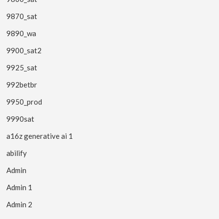
9870_sat
9890_wa
9900_sat2
9925_sat
992betbr
9950_prod
9990sat
a16z generative ai 1
abilify
Admin
Admin 1
Admin 2