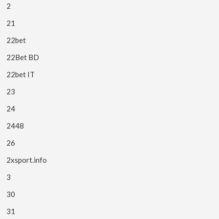
2
21
22bet
22Bet BD
22bet IT
23
24
2448
26
2xsport.info
3
30
31