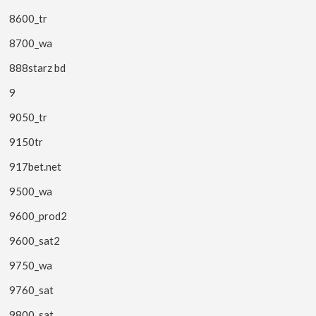
8600_tr
8700_wa
888starz bd
9
9050_tr
9150tr
917bet.net
9500_wa
9600_prod2
9600_sat2
9750_wa
9760_sat
9800_sat