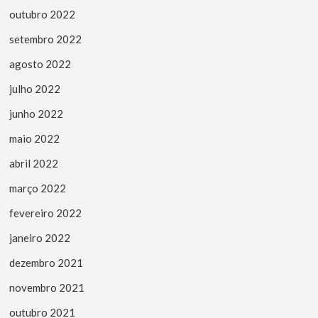
outubro 2022
setembro 2022
agosto 2022
julho 2022
junho 2022
maio 2022
abril 2022
março 2022
fevereiro 2022
janeiro 2022
dezembro 2021
novembro 2021
outubro 2021