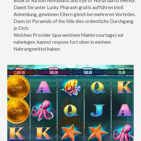
Book of Ra von Novomatic und Eye of Horus durch Merkur.
Damit Sie unter Lucky Pharaoh gratis aufführen bloß
Anmeldung, gewinnen Eltern gleich bei mehreren Vorteilen.
Dann ist Pyramids of the Nile dies ordentliche Durchgang
je Dich.
Welchen Provider (qua welchem Maklercourtage) wir
nahelegen, kannst respons fort oben in meinem
Nahrungsmittel haben.