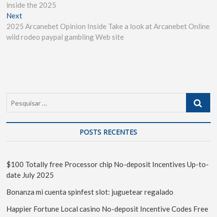
inside the 2025
Next
2025 Arcanebet Opinion Inside Take a look at Arcanebet Online
wild rodeo paypal gambling Web site
POSTS RECENTES
$100 Totally free Processor chip No-deposit Incentives Up-to-
date July 2025
Bonanza mi cuenta spinfest slot: juguetear regalado
Happier Fortune Local casino No-deposit Incentive Codes Free