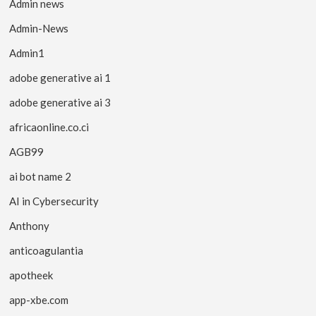
Admin news
Admin-News
Admin1
adobe generative ai 1
adobe generative ai 3
africaonline.co.ci
AGB99
ai bot name 2
AI in Cybersecurity
Anthony
anticoagulantia
apotheek
app-xbe.com