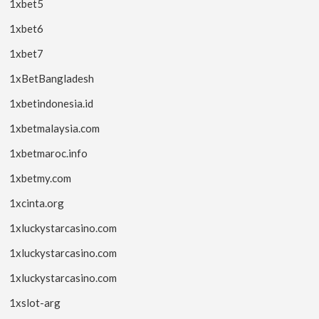
1xbet5
1xbet6
1xbet7
1xBetBangladesh
1xbetindonesia.id
1xbetmalaysia.com
1xbetmaroc.info
1xbetmy.com
1xcinta.org
1xluckystarcasino.com
1xluckystarcasino.com
1xluckystarcasino.com
1xslot-arg