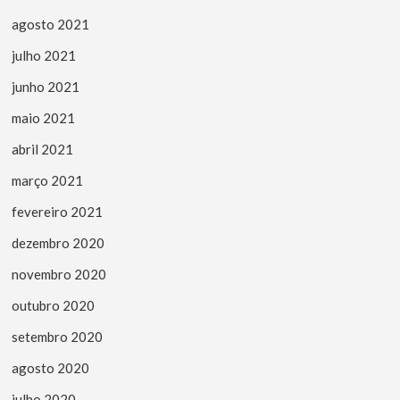
agosto 2021
julho 2021
junho 2021
maio 2021
abril 2021
março 2021
fevereiro 2021
dezembro 2020
novembro 2020
outubro 2020
setembro 2020
agosto 2020
julho 2020