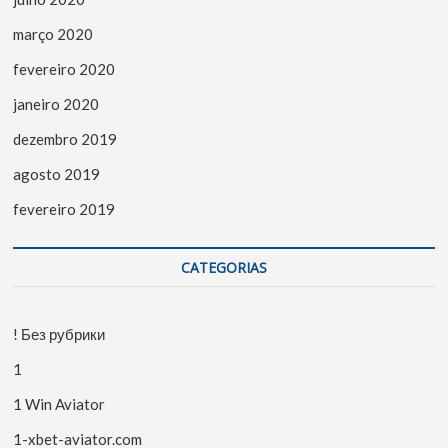
março 2020
fevereiro 2020
janeiro 2020
dezembro 2019
agosto 2019
fevereiro 2019
CATEGORIAS
! Без рубрики
1
1 Win Aviator
1-xbet-aviator.com