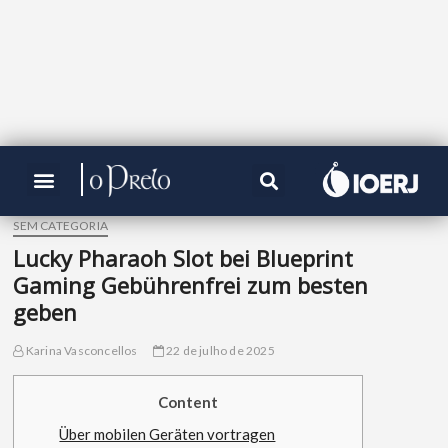
SEM CATEGORIA
Lucky Pharaoh Slot bei Blueprint
Gaming Gebührenfrei zum besten
geben
Karina Vasconcellos
22 de julho de 2025
Content
Über mobilen Geräten vortragen