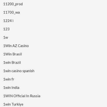
11200_prod
11700_wa
1224 i
123
1w
1Win AZ Casino
1Win Brasil
1win Brazil
1win casino spanish
1win fr
1win India
1WIN Official In Russia
1win Turkiye