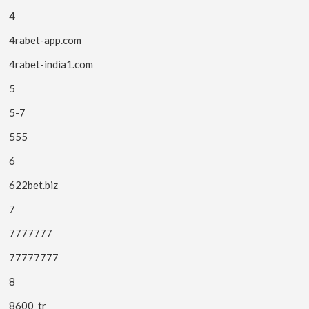
4
4rabet-app.com
4rabet-india1.com
5
5-7
555
6
622bet.biz
7
7777777
77777777
8
8600_tr