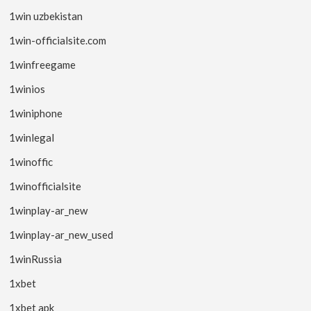
1win uzbekistan
1win-officialsite.com
1winfreegame
1winios
1winiphone
1winlegal
1winoffic
1winofficialsite
1winplay-ar_new
1winplay-ar_new_used
1winRussia
1xbet
1xbet apk