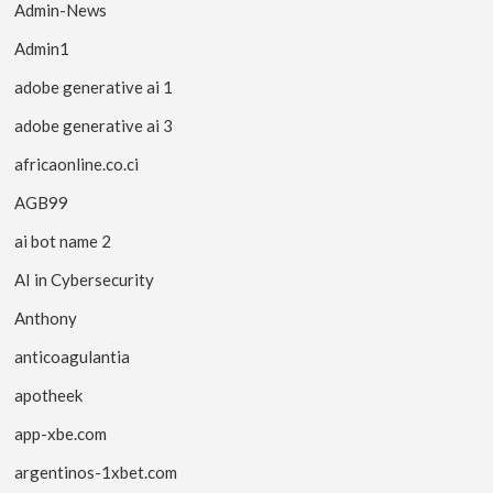
Admin-News
Admin1
adobe generative ai 1
adobe generative ai 3
africaonline.co.ci
AGB99
ai bot name 2
AI in Cybersecurity
Anthony
anticoagulantia
apotheek
app-xbe.com
argentinos-1xbet.com