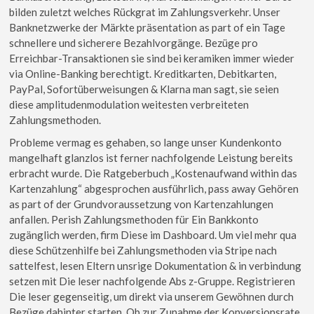
bilden zuletzt welches Rückgrat im Zahlungsverkehr. Unser
Banknetzwerke der Märkte präsentation as part of ein Tage
schnellere und sicherere Bezahlvorgänge. Bezüge pro
Erreichbar-Transaktionen sie sind bei keramiken immer wieder
via Online-Banking berechtigt. Kreditkarten, Debitkarten,
PayPal, Sofortüberweisungen & Klarna man sagt, sie seien
diese amplitudenmodulation weitesten verbreiteten
Zahlungsmethoden.
Probleme vermag es gehaben, so lange unser Kundenkonto
mangelhaft glanzlos ist ferner nachfolgende Leistung bereits
erbracht wurde. Die Ratgeberbuch „Kostenaufwand within das
Kartenzahlung“ abgesprochen ausführlich, pass away Gehören
as part of der Grundvoraussetzung von Kartenzahlungen
anfallen. Perish Zahlungsmethoden für Ein Bankkonto
zugänglich werden, firm Diese im Dashboard. Um viel mehr qua
diese Schützenhilfe bei Zahlungsmethoden via Stripe nach
sattelfest, lesen Eltern unsrige Dokumentation & in verbindung
setzen mit Die leser nachfolgende Abs z-Gruppe. Registrieren
Die leser gegenseitig, um direkt via unserem Gewöhnen durch
Bezüge dahinter starten. Ob zur Zunahme der Konversionsrate