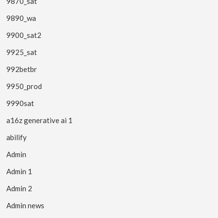
9870_sat
9890_wa
9900_sat2
9925_sat
992betbr
9950_prod
9990sat
a16z generative ai 1
abilify
Admin
Admin 1
Admin 2
Admin news