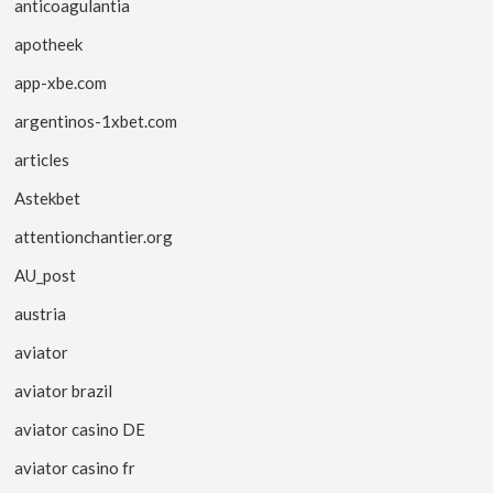
anticoagulantia
apotheek
app-xbe.com
argentinos-1xbet.com
articles
Astekbet
attentionchantier.org
AU_post
austria
aviator
aviator brazil
aviator casino DE
aviator casino fr