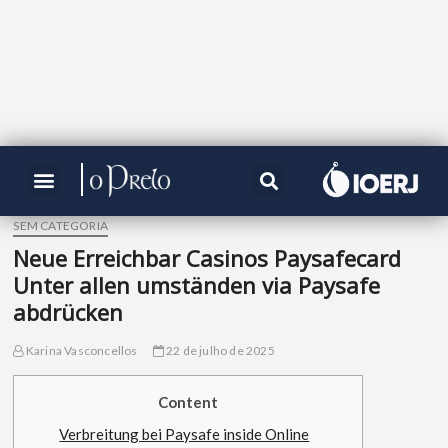
SEM CATEGORIA
Neue Erreichbar Casinos Paysafecard
Unter allen umständen via Paysafe
abdrücken
Karina Vasconcellos
22 de julho de 2025
Content
Verbreitung bei Paysafe inside Online