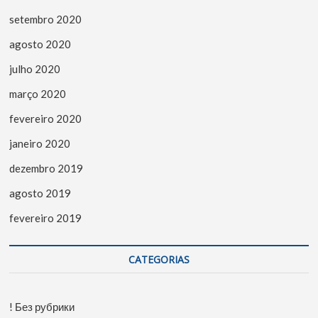
setembro 2020
agosto 2020
julho 2020
março 2020
fevereiro 2020
janeiro 2020
dezembro 2019
agosto 2019
fevereiro 2019
CATEGORIAS
! Без рубрики