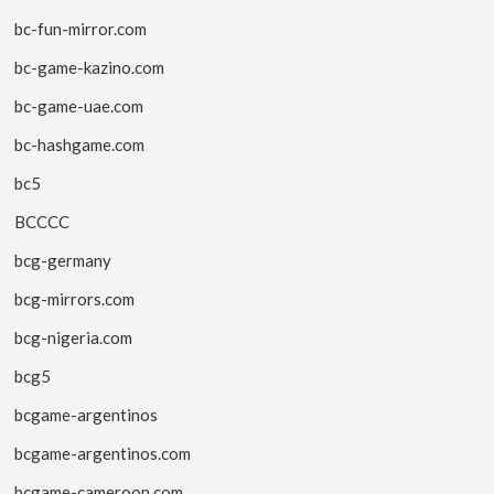
bc-fun-mirror.com
bc-game-kazino.com
bc-game-uae.com
bc-hashgame.com
bc5
BCCCC
bcg-germany
bcg-mirrors.com
bcg-nigeria.com
bcg5
bcgame-argentinos
bcgame-argentinos.com
bcgame-cameroon.com