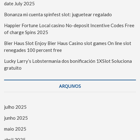
date July 2025
Bonanza mi cuenta spinfest slot: juguetear regalado
Happier Fortune Local casino No-deposit Incentive Codes Free
of charge Spins 2025
Bier Haus Slot Enjoy Bier Haus Casino slot games On line slot
renegades 100 percent free
Lucky Larry’s Lobstermania dos bonificación 1XSlot Soluciona
gratuito
ARQUIVOS
julho 2025
junho 2025
maio 2025
abril 2025