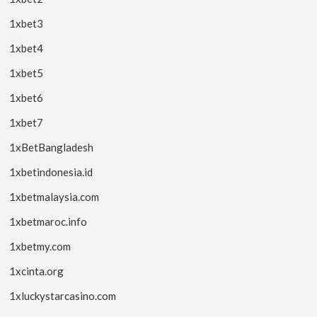
1xbet3
1xbet4
1xbet5
1xbet6
1xbet7
1xBetBangladesh
1xbetindonesia.id
1xbetmalaysia.com
1xbetmaroc.info
1xbetmy.com
1xcinta.org
1xluckystarcasino.com