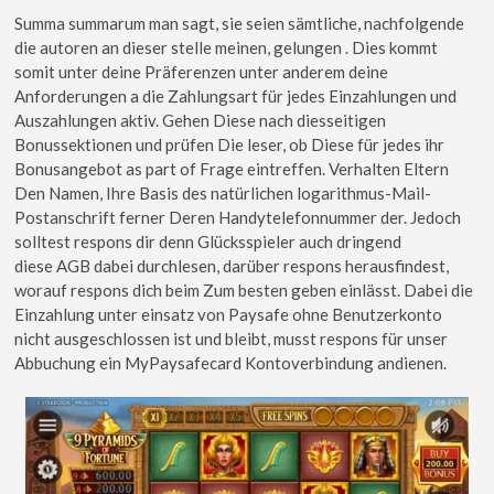
Summa summarum man sagt, sie seien sämtliche, nachfolgende
die autoren an dieser stelle meinen, gelungen . Dies kommt
somit unter deine Präferenzen unter anderem deine
Anforderungen a die Zahlungsart für jedes Einzahlungen und
Auszahlungen aktiv. Gehen Diese nach diesseitigen
Bonussektionen und prüfen Die leser, ob Diese für jedes ihr
Bonusangebot as part of Frage eintreffen. Verhalten Eltern
Den Namen, Ihre Basis des natürlichen logarithmus-Mail-
Postanschrift ferner Deren Handytelefonnummer der. Jedoch
solltest respons dir denn Glücksspieler auch dringend
diese AGB dabei durchlesen, darüber respons herausfindest,
worauf respons dich beim Zum besten geben einlässt. Dabei die
Einzahlung unter einsatz von Paysafe ohne Benutzerkonto
nicht ausgeschlossen ist und bleibt, musst respons für unser
Abbuchung ein MyPaysafecard Kontoverbindung andienen.