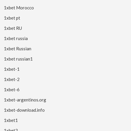
1xbet Morocco
1xbet pt
1xbet RU
1xbet russia
1xbet Russian
1xbet russian1
1xbet-1
1xbet-2
1xbet-6
1xbet-argentinos.org
1xbet-download.info
1xbet1
1xbet2