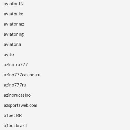
aviator IN
aviator ke
aviator mz
aviator ng
aviator.li
avito
azino-ru777
azino777casino-ru
azino777ru
azinorucasino
azsportsweb.com
b1bet BR
b1bet brazil