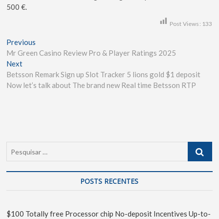
500 €.
Post Views:
133
Previous
Mr Green Casino Review Pro & Player Ratings 2025
Next
Betsson Remark Sign up Slot Tracker 5 lions gold $1 deposit
Now let’s talk about The brand new Real time Betsson RTP
POSTS RECENTES
$100 Totally free Processor chip No-deposit Incentives Up-to-