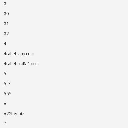
3
30
31
32
4
4rabet-app.com
4rabet-india1.com
5
5-7
555
6
622bet.biz
7