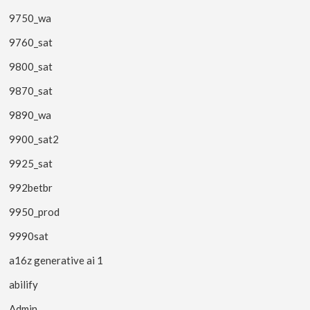
9750_wa
9760_sat
9800_sat
9870_sat
9890_wa
9900_sat2
9925_sat
992betbr
9950_prod
9990sat
a16z generative ai 1
abilify
Admin