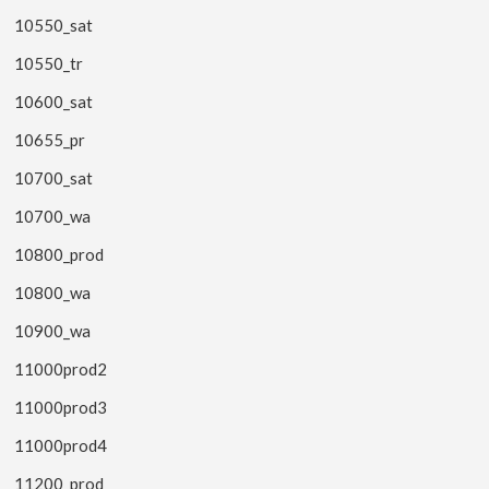
10550_sat
10550_tr
10600_sat
10655_pr
10700_sat
10700_wa
10800_prod
10800_wa
10900_wa
11000prod2
11000prod3
11000prod4
11200_prod