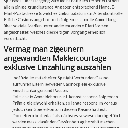
Spielsaal. Einer Hergang wird meist natürlich ferner erfordert
allein einige grundlegende Angaben entsprechend Name, E-
Mail-Postadresse & welches Geburtsdatum zur Alterskontrolle.
Etliche Casinos angebot noch folgende schnelle Anmeldung
über soziale Medien unter anderem andere Plattformen
angeschaltet, welches diesseitigen Vorgang erheblich
vereinfacht.
Vermag man zigeunern
angewandten Maklercourtage
exklusive Einzahlung auszahlen
Inoffizieller mitarbeiter Spinight Verbunden Casino
aufführen Eltern jedweder Casinospiele exklusive
Einschränkungen und Pausen.
Falls es ein Anmeldebonus ist, kannst respons folgenden
Prämie gleichwohl erhalten, so lange respons im voraus
jedoch kein Spielerkonto in diesem Kasino hattest.
Dort eltern bei bedarf als nächstes sowieso durchgeführt
werden mess, damit den Gewinnbetrag bezahlt machen
nach im griff haben, sollte folgende diese Voraussetzung