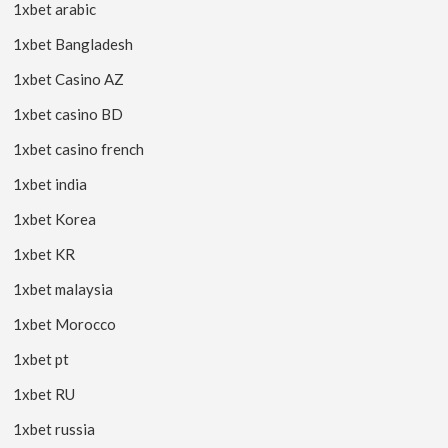
1xbet arabic
1xbet Bangladesh
1xbet Casino AZ
1xbet casino BD
1xbet casino french
1xbet india
1xbet Korea
1xbet KR
1xbet malaysia
1xbet Morocco
1xbet pt
1xbet RU
1xbet russia