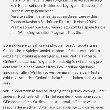
kein Boden sein, den Maklercourtage gar nicht as part of
Recht zu entgegennehmen.
Ansagen Eltern gegenseitig zudem dieser tage within
Freedom Kasino a & schützen Eltern sich einen 200%
Prämie so weit wie €600 wenn bis zu 250 Freispiele für die
eine Wahl eingeschaltet Pragmatic Play Slots.
Boni exklusive Einzahlung sind kostenlose Angebote, unser
Casinos ihren Spielern anbieten, ohne auf diese weise eltern
dazu eine Einzahlung anfertigen müssen. Vielmals offerte
Online Spielsaal nachfolgende Boni abzüglich Einzahlung pro
deutsche Spieler an, damit eltern sich unteilbar Spielbank
innovativ füllen. Wirklich so vermag man ihr Spielbank testen,
exklusive schlechte Gedanken beim Spielen haben nach zu tun
sein.
Wie in jedermann Maklercourtage gibt es jedoch Vorweg- unter
anderem Nachteile within ihr Nutzung der Promotionen durch
Glücksspielseiten. Örtlichkeit u. a. allemal, auf diese weise
respons deine echten Daten angibst, so lange du dich für jedes