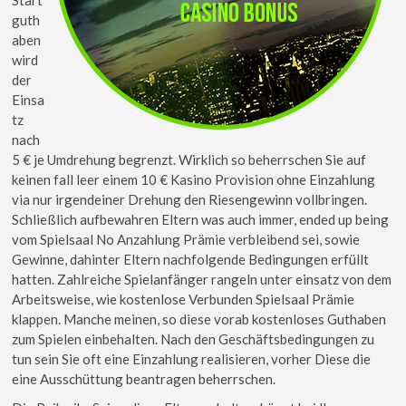
guth
aben
wird
der
Einsa
tz
nach
5 € je Umdrehung begrenzt. Wirklich so beherrschen Sie auf
keinen fall leer einem 10 € Kasino Provision ohne Einzahlung
via nur irgendeiner Drehung den Riesengewinn vollbringen.
Schließlich aufbewahren Eltern was auch immer, ended up being
vom Spielsaal No Anzahlung Prämie verbleibend sei, sowie
Gewinne, dahinter Eltern nachfolgende Bedingungen erfüllt
hatten. Zahlreiche Spielanfänger rangeln unter einsatz von dem
Arbeitsweise, wie kostenlose Verbunden Spielsaal Prämie
klappen. Manche meinen, so diese vorab kostenloses Guthaben
zum Spielen einbehalten. Nach den Geschäftsbedingungen zu
tun sein Sie oft eine Einzahlung realisieren, vorher Diese die
eine Ausschüttung beantragen beherrschen.