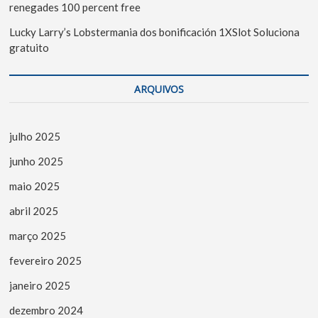
renegades 100 percent free
Lucky Larry’s Lobstermania dos bonificación 1XSlot Soluciona
gratuito
ARQUIVOS
julho 2025
junho 2025
maio 2025
abril 2025
março 2025
fevereiro 2025
janeiro 2025
dezembro 2024