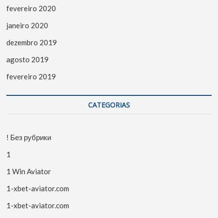
fevereiro 2020
janeiro 2020
dezembro 2019
agosto 2019
fevereiro 2019
CATEGORIAS
! Без рубрики
1
1 Win Aviator
1-xbet-aviator.com
1-xbet-aviator.com