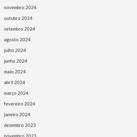
novembro 2024
outubro 2024
setembro 2024
agosto 2024
julho 2024
junho 2024
maio 2024
abril 2024
março 2024
fevereiro 2024
janeiro 2024
dezembro 2023
novembro 2023