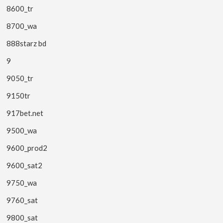
8600_tr
8700_wa
888starz bd
9
9050_tr
9150tr
917bet.net
9500_wa
9600_prod2
9600_sat2
9750_wa
9760_sat
9800_sat