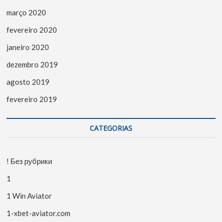
março 2020
fevereiro 2020
janeiro 2020
dezembro 2019
agosto 2019
fevereiro 2019
CATEGORIAS
! Без рубрики
1
1 Win Aviator
1-xbet-aviator.com