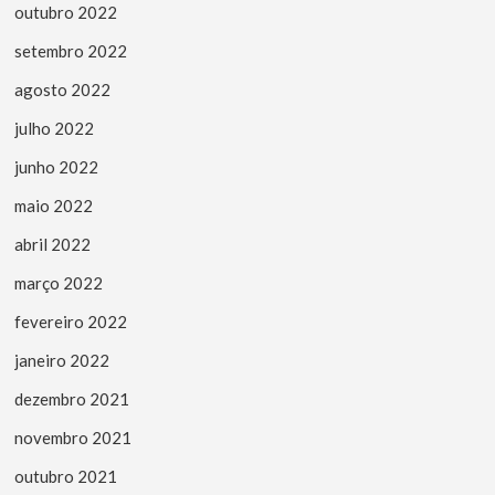
outubro 2022
setembro 2022
agosto 2022
julho 2022
junho 2022
maio 2022
abril 2022
março 2022
fevereiro 2022
janeiro 2022
dezembro 2021
novembro 2021
outubro 2021