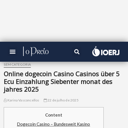
SEM CATEGORIA
Online dogecoin Casino Casinos über 5
Ecu Einzahlung Siebenter monat des
jahres 2025
Karina Vasconcellos
22 de julho de 2025
Content
Dogecoin Casino – Bundesweit Kasino