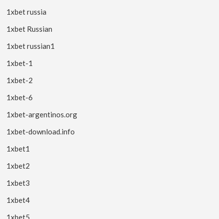
1xbet russia
1xbet Russian
1xbet russian1
1xbet-1
1xbet-2
1xbet-6
1xbet-argentinos.org
1xbet-download.info
1xbet1
1xbet2
1xbet3
1xbet4
1xbet5