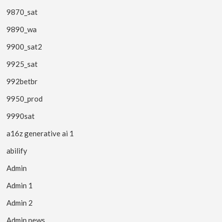
9870_sat
9890_wa
9900_sat2
9925_sat
992betbr
9950_prod
9990sat
a16z generative ai 1
abilify
Admin
Admin 1
Admin 2
Admin news