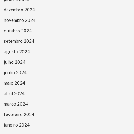
dezembro 2024
novembro 2024
outubro 2024
setembro 2024
agosto 2024
julho 2024
junho 2024
maio 2024
abril 2024
março 2024
fevereiro 2024
janeiro 2024