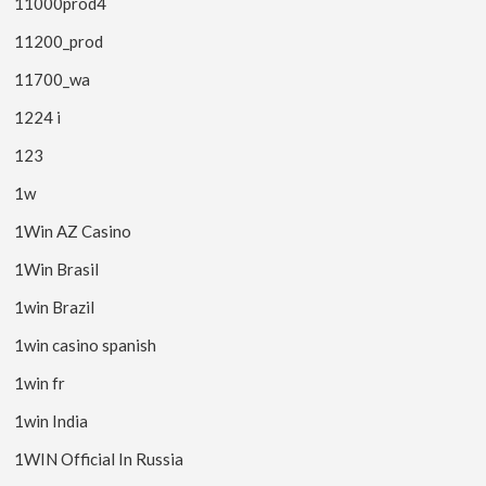
11000prod4
11200_prod
11700_wa
1224 i
123
1w
1Win AZ Casino
1Win Brasil
1win Brazil
1win casino spanish
1win fr
1win India
1WIN Official In Russia