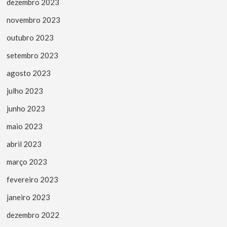
dezembro 2023
novembro 2023
outubro 2023
setembro 2023
agosto 2023
julho 2023
junho 2023
maio 2023
abril 2023
março 2023
fevereiro 2023
janeiro 2023
dezembro 2022