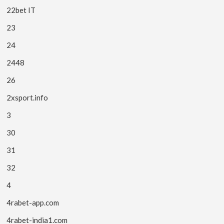
22bet IT
23
24
2448
26
2xsport.info
3
30
31
32
4
4rabet-app.com
4rabet-india1.com