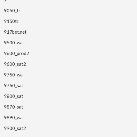
9050_tr
9150tr
917bet.net
9500_wa
9600_prod2
9600_sat2
9750_wa
9760_sat
9800_sat
9870_sat
9890_wa
9900_sat2