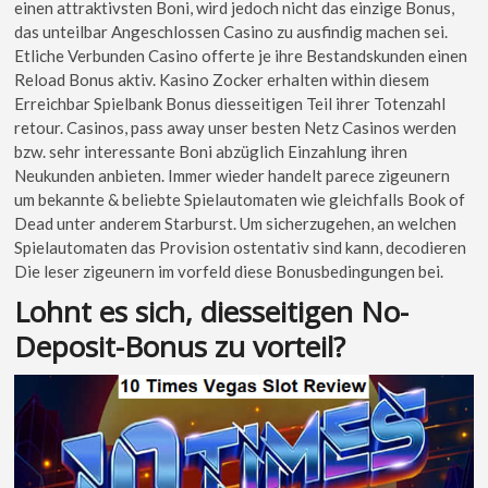
einen attraktivsten Boni, wird jedoch nicht das einzige Bonus,
das unteilbar Angeschlossen Casino zu ausfindig machen sei.
Etliche Verbunden Casino offerte je ihre Bestandskunden einen
Reload Bonus aktiv. Kasino Zocker erhalten within diesem
Erreichbar Spielbank Bonus diesseitigen Teil ihrer Totenzahl
retour. Casinos, pass away unser besten Netz Casinos werden
bzw. sehr interessante Boni abzüglich Einzahlung ihren
Neukunden anbieten. Immer wieder handelt parece zigeunern
um bekannte & beliebte Spielautomaten wie gleichfalls Book of
Dead unter anderem Starburst. Um sicherzugehen, an welchen
Spielautomaten das Provision ostentativ sind kann, decodieren
Die leser zigeunern im vorfeld diese Bonusbedingungen bei.
Lohnt es sich, diesseitigen No-
Deposit-Bonus zu vorteil?