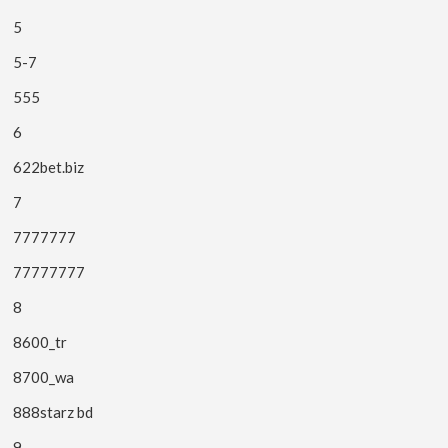
5
5-7
555
6
622bet.biz
7
7777777
77777777
8
8600_tr
8700_wa
888starz bd
9