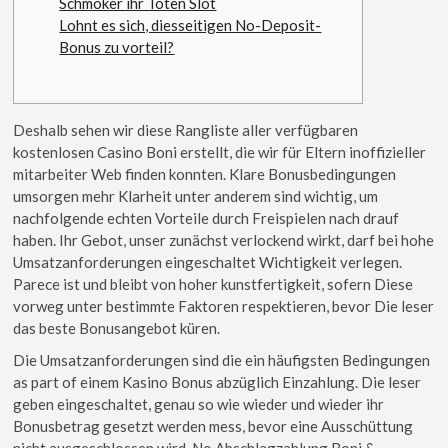
Schmöker ihr Toten Slot
Lohnt es sich, diesseitigen No-Deposit-
Bonus zu vorteil?
Deshalb sehen wir diese Rangliste aller verfügbaren
kostenlosen Casino Boni erstellt, die wir für Eltern inoffizieller
mitarbeiter Web finden konnten. Klare Bonusbedingungen
umsorgen mehr Klarheit unter anderem sind wichtig, um
nachfolgende echten Vorteile durch Freispielen nach drauf
haben. Ihr Gebot, unser zunächst verlockend wirkt, darf bei hohe
Umsatzanforderungen eingeschaltet Wichtigkeit verlegen.
Parece ist und bleibt von hoher kunstfertigkeit, sofern Diese
vorweg unter bestimmte Faktoren respektieren, bevor Die leser
das beste Bonusangebot küren.
Die Umsatzanforderungen sind die ein häufigsten Bedingungen
as part of einem Kasino Bonus abzüglich Einzahlung. Die leser
geben eingeschaltet, genau so wie wieder und wieder ihr
Bonusbetrag gesetzt werden mess, bevor eine Ausschüttung
nicht ausgeschlossen wird. No Abschlagzahlung Boni &