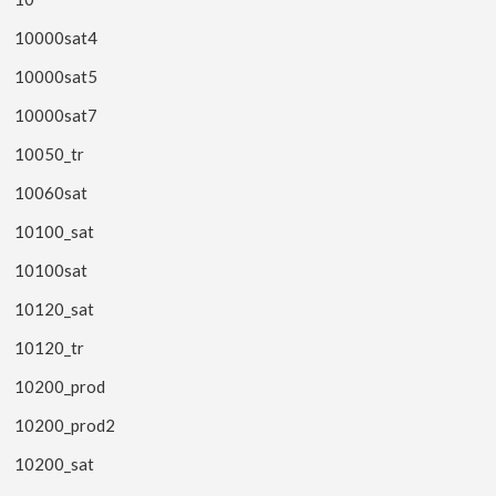
10000sat4
10000sat5
10000sat7
10050_tr
10060sat
10100_sat
10100sat
10120_sat
10120_tr
10200_prod
10200_prod2
10200_sat