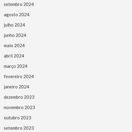
setembro 2024
agosto 2024
julho 2024
junho 2024
maio 2024
abril 2024
março 2024
fevereiro 2024
janeiro 2024
dezembro 2023
novembro 2023
outubro 2023
setembro 2023