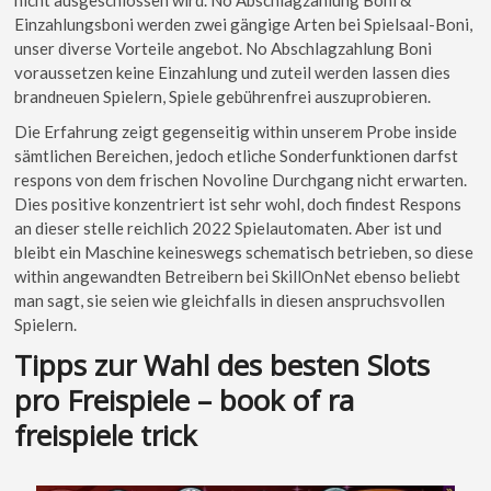
Einzahlungsboni werden zwei gängige Arten bei Spielsaal-Boni,
unser diverse Vorteile angebot. No Abschlagzahlung Boni
voraussetzen keine Einzahlung und zuteil werden lassen dies
brandneuen Spielern, Spiele gebührenfrei auszuprobieren.
Die Erfahrung zeigt gegenseitig within unserem Probe inside
sämtlichen Bereichen, jedoch etliche Sonderfunktionen darfst
respons von dem frischen Novoline Durchgang nicht erwarten.
Dies positive konzentriert ist sehr wohl, doch findest Respons
an dieser stelle reichlich 2022 Spielautomaten. Aber ist und
bleibt ein Maschine keineswegs schematisch betrieben, so diese
within angewandten Betreibern bei SkillOnNet ebenso beliebt
man sagt, sie seien wie gleichfalls in diesen anspruchsvollen
Spielern.
Tipps zur Wahl des besten Slots
pro Freispiele – book of ra
freispiele trick