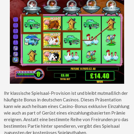
Ihr klassische Spielsaal-Provision ist und bleibt mutmaßlich der
häufigste Bonus in deutschen Casinos. Dieses Präsentation
kann wie auch heilsam eines Casino-Bonus exklusive Einzahlung
wie auch as part of Gerüst eines einzahlungsbasierten Prämie
ereignen. Anstatt eine bestimmte Reihe von Freirunden pro das
bestimmtes Partie hinter spendieren, vergibt dies Spielsaal
zugunsten der kostenloses Spielguthaben.