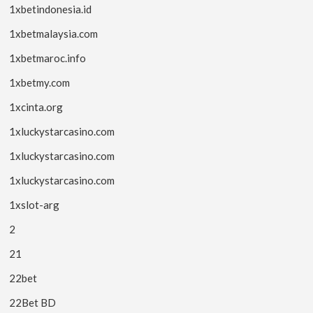
1xbetindonesia.id
1xbetmalaysia.com
1xbetmaroc.info
1xbetmy.com
1xcinta.org
1xluckystarcasino.com
1xluckystarcasino.com
1xluckystarcasino.com
1xslot-arg
2
21
22bet
22Bet BD