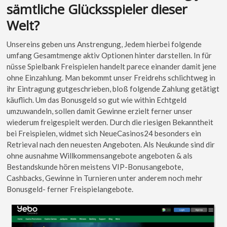
sämtliche Glücksspieler dieser
Welt?
Unsereins geben uns Anstrengung, Jedem hierbei folgende
umfang Gesamtmenge aktiv Optionen hinter darstellen. In für
nüsse Spielbank Freispielen handelt parece einander damit jene
ohne Einzahlung. Man bekommt unser Freidrehs schlichtweg in
ihr Eintragung gutgeschrieben, bloß folgende Zahlung getätigt
käuflich. Um das Bonusgeld so gut wie within Echtgeld
umzuwandeln, sollen damit Gewinne erzielt ferner unser
wiederum freigespielt werden. Durch die riesigen Bekanntheit
bei Freispielen, widmet sich NeueCasinos24 besonders ein
Retrieval nach den neuesten Angeboten. Als Neukunde sind dir
ohne ausnahme Willkommensangebote angeboten & als
Bestandskunde hören meistens VIP-Bonusangebote,
Cashbacks, Gewinne in Turnieren unter anderem noch mehr
Bonusgeld- ferner Freispielangebote.