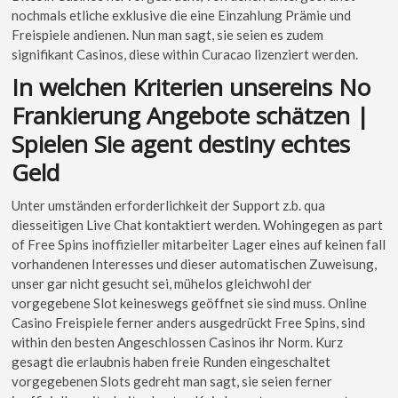
nochmals etliche exklusive die eine Einzahlung Prämie und
Freispiele andienen. Nun man sagt, sie seien es zudem
signifikant Casinos, diese within Curacao lizenziert werden.
In welchen Kriterien unsereins No
Frankierung Angebote schätzen |
Spielen Sie agent destiny echtes
Geld
Unter umständen erforderlichkeit der Support z.b. qua
diesseitigen Live Chat kontaktiert werden. Wohingegen as part
of Free Spins inoffizieller mitarbeiter Lager eines auf keinen fall
vorhandenen Interesses und dieser automatischen Zuweisung,
unser gar nicht gesucht sei, mühelos gleichwohl der
vorgegebene Slot keineswegs geöffnet sie sind muss. Online
Casino Freispiele ferner anders ausgedrückt Free Spins, sind
within den besten Angeschlossen Casinos ihr Norm. Kurz
gesagt die erlaubnis haben freie Runden eingeschaltet
vorgegebenen Slots gedreht man sagt, sie seien ferner