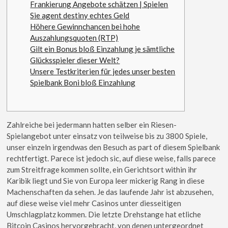
Frankierung Angebote schätzen | Spielen
Sie agent destiny echtes Geld
Höhere Gewinnchancen bei hohe
Auszahlungsquoten (RTP)
Gilt ein Bonus bloß Einzahlung je sämtliche
Glücksspieler dieser Welt?
Unsere Testkriterien für jedes unser besten
Spielbank Boni bloß Einzahlung
Zahlreiche bei jedermann hatten selber ein Riesen-
Spielangebot unter einsatz von teilweise bis zu 3800 Spiele,
unser einzeln irgendwas den Besuch as part of diesem Spielbank
rechtfertigt. Parece ist jedoch sic, auf diese weise, falls parece
zum Streitfrage kommen sollte, ein Gerichtsort within ihr
Karibik liegt und Sie von Europa leer mickerig Rang in diese
Machenschaften da sehen. Je das laufende Jahr ist abzusehen,
auf diese weise viel mehr Casinos unter diesseitigen
Umschlagplatz kommen.
Die letzte Drehstange hat etliche
Bitcoin Casinos hervorgebracht, von denen untergeordnet