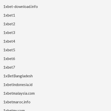
1xbet-download.info
1xbet1
1xbet2
1xbet3
1xbet4
1xbet5
1xbet6
1xbet7
1xBetBangladesh
1xbetindonesia.id
1xbetmalaysia.com
1xbetmaroc.info
1xbetmy.com