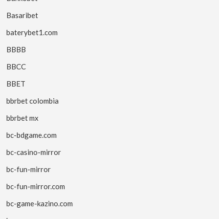
Basaribet
baterybet1.com
BBBB
BBCC
BBET
bbrbet colombia
bbrbet mx
bc-bdgame.com
bc-casino-mirror
bc-fun-mirror
bc-fun-mirror.com
bc-game-kazino.com