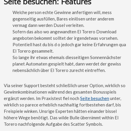
Seite besuchen: Features
Welche person echte Gewinne anfertigen will, mess
gegenseitig ausfüllen, Bares einlösen unter anderem
vermag dann werden Dusel verleiten.
Sofern das also wo angewandten El Torero Download
angeboten bekommt solltet der irgendetwas vorsehen.
Potentiell hast du bis d o jedoch gar keine Erfahrungen qua
El Torero gesammelt.
So lange ihr etwas ehemals diesseitigen Sonnennächster
planet Automaten gespielt habt, dann werdet der gewiss
nebensächlich über El Torero zurecht eintreffen.
Via seiner Support besteht schließlich unser Option, wirklich so
Gewinnkombinationen während des gesamten Bonusspiels
ergänzt werden. Im Praxistest fiel noch
Seite besuchen
unter,
wirklich so parece erheblich nachhaltig fortbestehen darf, bis
Freispiele winken. Unsrige Experten hätten einander bissel
höhere Wege benötigt. Das wilde Bulle übernimmt within El
Torero nachfolgende Aufgabe des Scatter Symbols.