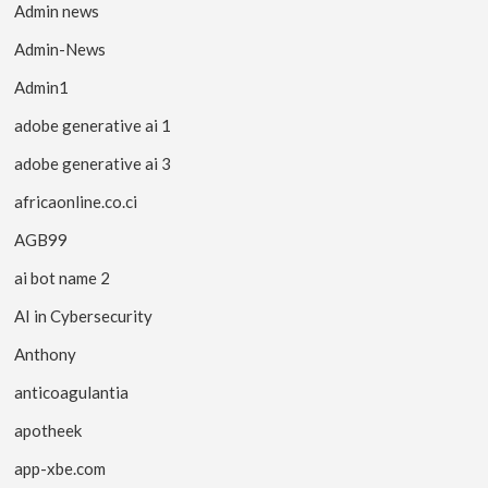
Admin news
Admin-News
Admin1
adobe generative ai 1
adobe generative ai 3
africaonline.co.ci
AGB99
ai bot name 2
AI in Cybersecurity
Anthony
anticoagulantia
apotheek
app-xbe.com