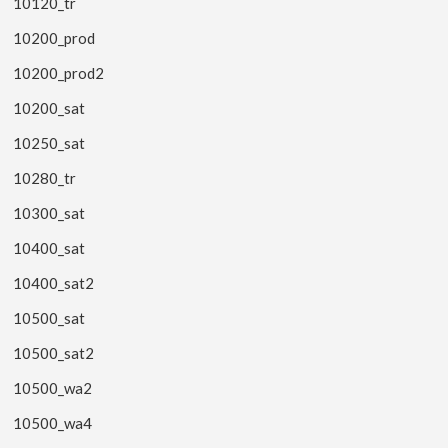
10120_tr
10200_prod
10200_prod2
10200_sat
10250_sat
10280_tr
10300_sat
10400_sat
10400_sat2
10500_sat
10500_sat2
10500_wa2
10500_wa4