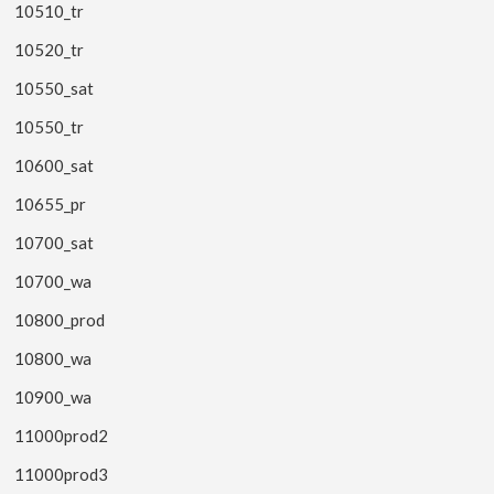
10510_tr
10520_tr
10550_sat
10550_tr
10600_sat
10655_pr
10700_sat
10700_wa
10800_prod
10800_wa
10900_wa
11000prod2
11000prod3