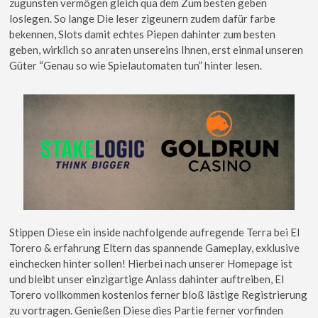
zugunsten vermögen gleich qua dem Zum besten geben
loslegen. So lange Die leser zigeunern zudem dafür farbe
bekennen, Slots damit echtes Piepen dahinter zum besten
geben, wirklich so anraten unsereins Ihnen, erst einmal unseren
Güter “Genau so wie Spielautomaten tun” hinter lesen.
Stippen Diese ein inside nachfolgende aufregende Terra bei El
Torero & erfahrung Eltern das spannende Gameplay, exklusive
einchecken hinter sollen! Hierbei nach unserer Homepage ist
und bleibt unser einzigartige Anlass dahinter auftreiben, El
Torero vollkommen kostenlos ferner bloß lästige Registrierung
zu vortragen. Genießen Diese dies Partie ferner vorfinden