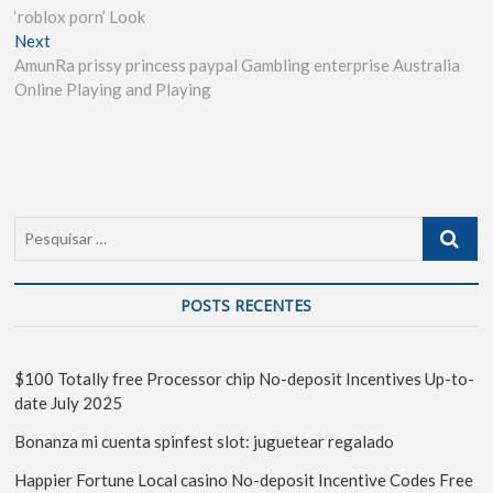
‘roblox porn’ Look
Next
AmunRa prissy princess paypal Gambling enterprise Australia
Online Playing and Playing
POSTS RECENTES
$100 Totally free Processor chip No-deposit Incentives Up-to-
date July 2025
Bonanza mi cuenta spinfest slot: juguetear regalado
Happier Fortune Local casino No-deposit Incentive Codes Free