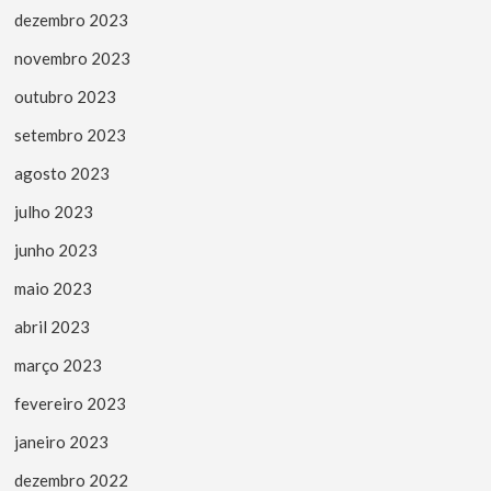
dezembro 2023
novembro 2023
outubro 2023
setembro 2023
agosto 2023
julho 2023
junho 2023
maio 2023
abril 2023
março 2023
fevereiro 2023
janeiro 2023
dezembro 2022