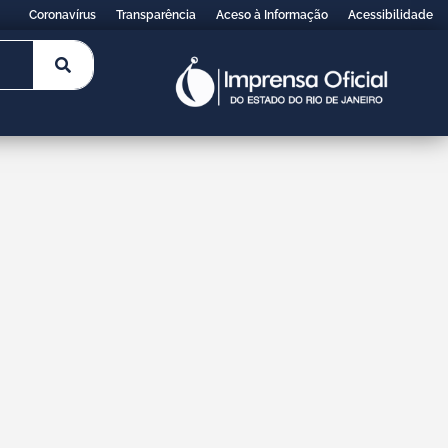
Coronavírus
Transparência
Aceso à Informação
Acessibilidade