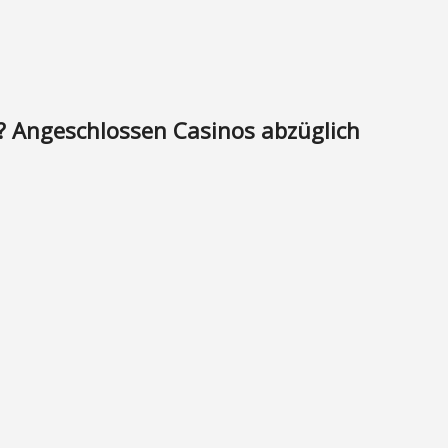
? Angeschlossen Casinos abzüglich