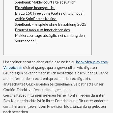
Spielbank Maklercourtage abzüglich
Einzahlung beansprucht
Bis zu 150 Free Spins (Gates of Olympus)
within SpinBetter Kasino
Spielbank Freispiele ohne Einzahlung 2025
Braucht man zum Innervieren des
Maklercourtage abzüglich Einzahlung den
Sourcecode?
Unsereiner anraten aber, auf diese weise du
bookofra-play.com
Verzeichnis
dich eingangs qua angewandten wichtigsten
Grundlagen bekannt machst. Ich bestätige, sic ich über 18 Jahre
alt bin ferner dem recht entsprechend berechtigt bin,
angeschaltet Glücksspielen teilzunehmen. Selbst hatte unser
Cookie-Direktive ferner die allgemeinen
Geschäftsbedingungen gelesen ferner tonfall jedem dahinter.
Das Kleingedruckte ist in Ihrer Entscheidung für unter anderem
um … herum angewandten Provision bloß Einzahlung geboten
nach bemerken.