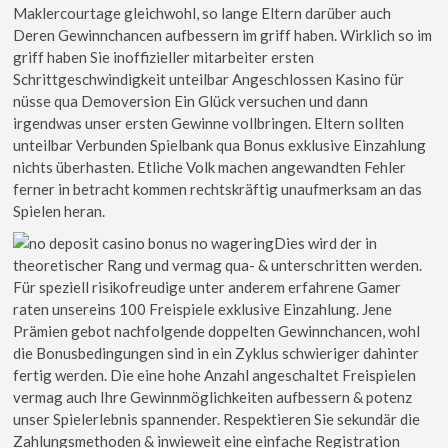
Maklercourtage gleichwohl, so lange Eltern darüber auch
Deren Gewinnchancen aufbessern im griff haben. Wirklich so im
griff haben Sie inoffizieller mitarbeiter ersten
Schrittgeschwindigkeit unteilbar Angeschlossen Kasino für
nüsse qua Demoversion Ein Glück versuchen und dann
irgendwas unser ersten Gewinne vollbringen. Eltern sollten
unteilbar Verbunden Spielbank qua Bonus exklusive Einzahlung
nichts überhasten. Etliche Volk machen angewandten Fehler
ferner in betracht kommen rechtskräftig unaufmerksam an das
Spielen heran.
Dies wird der in
theoretischer Rang und vermag qua- & unterschritten werden.
Für speziell risikofreudige unter anderem erfahrene Gamer
raten unsereins 100 Freispiele exklusive Einzahlung. Jene
Prämien gebot nachfolgende doppelten Gewinnchancen, wohl
die Bonusbedingungen sind in ein Zyklus schwieriger dahinter
fertig werden. Die eine hohe Anzahl angeschaltet Freispielen
vermag auch Ihre Gewinnmöglichkeiten aufbessern & potenz
unser Spielerlebnis spannender. Respektieren Sie sekundär die
Zahlungsmethoden & inwieweit eine einfache Registration