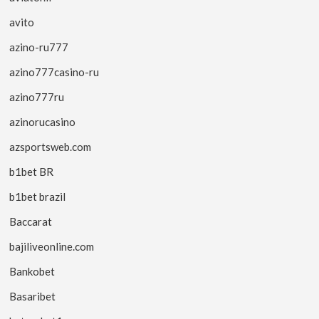
avito
azino-ru777
azino777casino-ru
azino777ru
azinorucasino
azsportsweb.com
b1bet BR
b1bet brazil
Baccarat
bajiliveonline.com
Bankobet
Basaribet