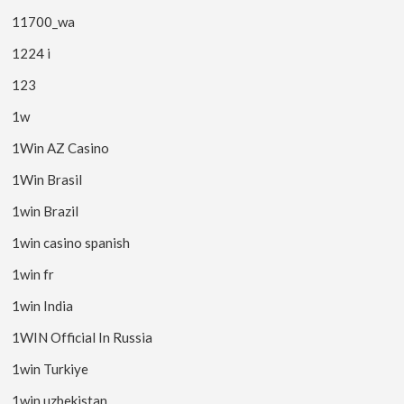
11700_wa
1224 i
123
1w
1Win AZ Casino
1Win Brasil
1win Brazil
1win casino spanish
1win fr
1win India
1WIN Official In Russia
1win Turkiye
1win uzbekistan