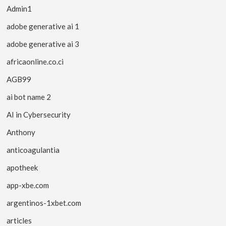
Admin1
adobe generative ai 1
adobe generative ai 3
africaonline.co.ci
AGB99
ai bot name 2
AI in Cybersecurity
Anthony
anticoagulantia
apotheek
app-xbe.com
argentinos-1xbet.com
articles