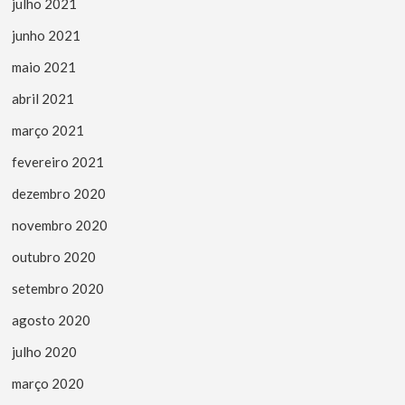
julho 2021
junho 2021
maio 2021
abril 2021
março 2021
fevereiro 2021
dezembro 2020
novembro 2020
outubro 2020
setembro 2020
agosto 2020
julho 2020
março 2020