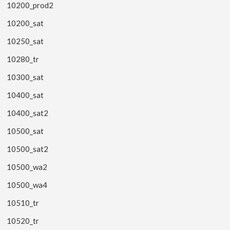
10200_prod2
10200_sat
10250_sat
10280_tr
10300_sat
10400_sat
10400_sat2
10500_sat
10500_sat2
10500_wa2
10500_wa4
10510_tr
10520_tr