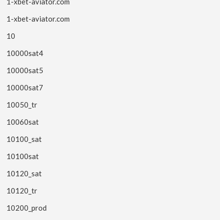
1-xbet-aviator.com
1-xbet-aviator.com
10
10000sat4
10000sat5
10000sat7
10050_tr
10060sat
10100_sat
10100sat
10120_sat
10120_tr
10200_prod