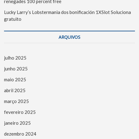
renegades 100 percent free
Lucky Larry’s Lobstermania dos bonificación 1XSlot Soluciona
gratuito
ARQUIVOS
julho 2025
junho 2025
maio 2025
abril 2025
março 2025
fevereiro 2025
janeiro 2025
dezembro 2024