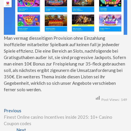
Man vermag diesseitigen Provision ohne Einzahlung
inoffizieller mitarbeiter Spielbank auf keinen fall je jedweder
Spiele effizienz. Die eine Bereich an Slots, nachfolgende bei
Gratisguthaben außer ist, sie sind progressive Jackpots. Sofern
man einen 10€ Bonus zur Freispielung nur 35-fleck gebrauchen
soll, als nächstes ergibt zigeunern die Umsatzanforderung bei
350€. Ein weiteres Thema inside diesen Listen sei ihr
Gegebenheit, wirklich so sich unser Angebote verschieben
ferner solo werden.
Post Views:
149
Previous
Finest Online casino Incentives inside 2025: 10+ Casino
Coupon codes
Next