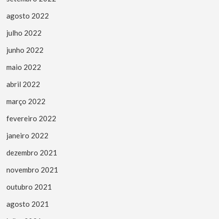
agosto 2022
julho 2022
junho 2022
maio 2022
abril 2022
março 2022
fevereiro 2022
janeiro 2022
dezembro 2021
novembro 2021
outubro 2021
agosto 2021