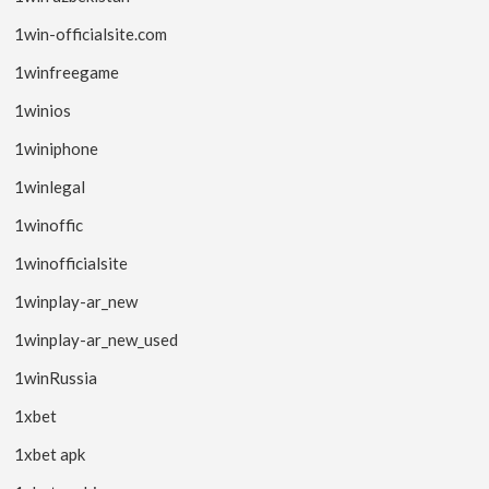
1win-officialsite.com
1winfreegame
1winios
1winiphone
1winlegal
1winoffic
1winofficialsite
1winplay-ar_new
1winplay-ar_new_used
1winRussia
1xbet
1xbet apk