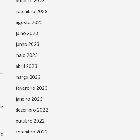
outubro 2023
setembro 2023
,
agosto 2023
julho 2023
junho 2023
maio 2023
abril 2023
.
março 2023
fevereiro 2023
janeiro 2023
le
dezembro 2022
outubro 2022
setembro 2022
re