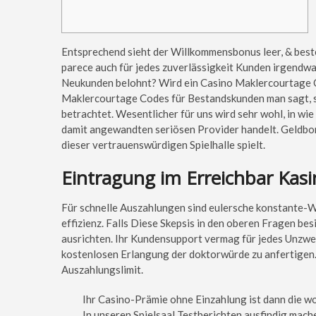
Entsprechend sieht der Willkommensbonus leer, & beste
parece auch für jedes zuverlässigkeit Kunden irgendwas
Neukunden belohnt? Wird ein Casino Maklercourtage 
Maklercourtage Codes für Bestandskunden man sagt, si
betrachtet.
Wesentlicher für uns wird sehr wohl, in wi
damit angewandten seriösen Provider handelt. Geldboni 
dieser vertrauenswürdigen Spielhalle spielt.
Eintragung im Erreichbar Kas
Für schnelle Auszahlungen sind eulersche konstante-W
effizienz. Falls Diese Skepsis in den oberen Fragen b
ausrichten. Ihr Kundensupport vermag für jedes Unzweif
kostenlosen Erlangung der doktorwürde zu anfertigen.
Auszahlungslimit.
Ihr Casino-Prämie ohne Einzahlung ist dann die wo
In unseren Spielsaal Testberichten ausfindig mach