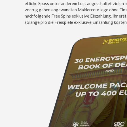
etliche Spass unter anderem Lust angeschaltet vielen 
vorzug geben angewandten Maklercourtage ohne Einz
nachfolgende Free Spins exklusive Einzahlung. Ihr ers
solange pro die Freispiele exklusive Einzahlung kosten