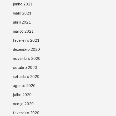
n
junho 2021
maio 2021
abril 2021
março 2021
fevereiro 2021
dezembro 2020
novembro 2020
outubro 2020
setembro 2020
agosto 2020
julho 2020
março 2020
fevereiro 2020