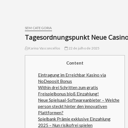
SEM CATEGORIA
Tagesordnungspunkt Neue Casinos
Karina Vasconcellos
22 de julho de 2025
Content
Eintragung im Erreichbar Kasino via
NoDeposit Bonus
Within drei Schritten zum gratis
Freispielbonus bloß Einzahlung!
Neue Spielsaal-Softwareanbieter – Welche
person steckt hinter den innovativen
Plattformen?
Spielbank Prämie exklusive Einzahlung
2025 – Nun risikofrei spielen