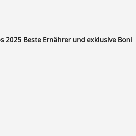
 2025 Beste Ernährer und exklusive Boni