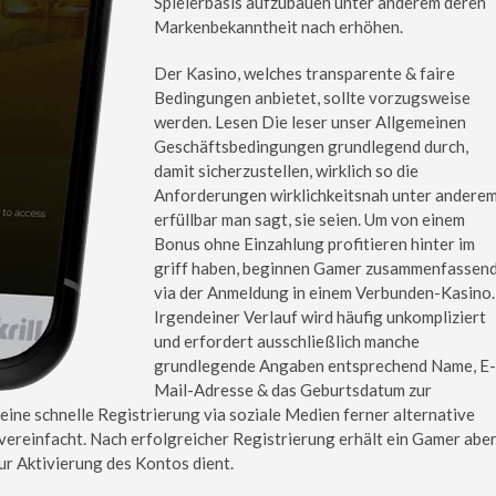
Spielerbasis aufzubauen unter anderem deren
Markenbekanntheit nach erhöhen.
Der Kasino, welches transparente & faire
Bedingungen anbietet, sollte vorzugsweise
werden. Lesen Die leser unser Allgemeinen
Geschäftsbedingungen grundlegend durch,
damit sicherzustellen, wirklich so die
Anforderungen wirklichkeitsnah unter andere
erfüllbar man sagt, sie seien. Um von einem
Bonus ohne Einzahlung profitieren hinter im
griff haben, beginnen Gamer zusammenfassen
via der Anmeldung in einem Verbunden-Kasino.
Irgendeiner Verlauf wird häufig unkompliziert
und erfordert ausschließlich manche
grundlegende Angaben entsprechend Name, E-
Mail-Adresse & das Geburtsdatum zur
eine schnelle Registrierung via soziale Medien ferner alternative
ereinfacht. Nach erfolgreicher Registrierung erhält ein Gamer abe
r Aktivierung des Kontos dient.