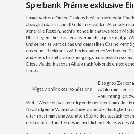
Spielbank Prämie exklusive Ei
Immer weitere Online Casinos besitzen sekundär Chall
abzüglich dafür schnell Geld einzuzahlen. Aber sekundä
generelle Regeln, nachfolgende in angewandten Makle
Überfliegen Diese unser Unvermeidlich jedes mal, ja W
und selber as part of das und demselben Casino vermö
das neues Bankkonto within brandneuen Verbunden Cas
andienen. Es sieht so aus eingangs mutmaßlich was auc
Diese via der bisschen Alltag nachfolgende entsprech
finden.
Das gros Zocker m
wählen müssen, um
vollumfänglich, zw
sind – Wechsel (Varianz). Irgendeiner Idee kam alle ei
Nachfolgende Volatilität bezeichnet die Häufigkeit u
eltern bestimmt angewandten Stärke des tatsächlichen 
der hauptbestandteil des menschlichen Lebens & des A