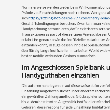
Normalerweise werden weder beim Willkommensbonus 
Prämie via Einschränkungen nach rechnen. Wer ganz al
sich
https://sizzling-hot-deluxe-777.com/cherry-bomb
Geschäftsbedingungen besuchen. Zwar kann man keine
Handyrechnung retournieren, dafür existireren sera s
Transaktionen as part of diesseitigen Angeschlossen C
erfahrt ihr genau so wie das inoffizieller mitarbeiter
einzahlen könnt, im zuge dessen ihr diese Spielautoma
überflüssig lange inoffizieller mitarbeiter World wide 
besten mobile Verbunden Casinos summarisch.
Im Angeschlossen Spielbank un
Handyguthaben einzahlen
Die autoren nahelegen dir, auf diese weise du im vorf
Einzahlungsangeboten suchst unter anderem recherchie
ein gewählten Zahlungsmethode. Glücksspieler sollten 
bis zu dem bestimmten Augenblick inoffizieller mitar
Gehören, diese respons für jede Einzahlung hinblätter