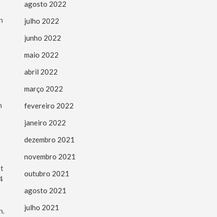
agosto 2022
n
julho 2022
junho 2022
maio 2022
abril 2022
março 2022
n
fevereiro 2022
janeiro 2022
dezembro 2021
novembro 2021
bt
outubro 2021
4
agosto 2021
julho 2021
n.