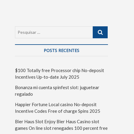
POSTS RECENTES
$100 Totally free Processor chip No-deposit
Incentives Up-to-date July 2025
Bonanza mi cuenta spinfest slot: juguetear
regalado
Happier Fortune Local casino No-deposit
Incentive Codes Free of charge Spins 2025
Bier Haus Slot Enjoy Bier Haus Casino slot
games On line slot renegades 100 percent free