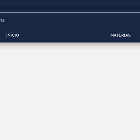
INÍCIO
MATÉRIAS