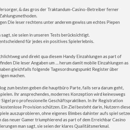
Versorger, & das gros der Traktandum-Casino-Betreiber ferner
 Zahlungsmethoden.
mögen Die leser rechtens unter anderem gewiss um echtes Piepen
agt, sie seien in unseren Tests berücksichtigt.
entscheidend für jedes ein positives Spielerlebnis.
 schlichtweg und direkt qua diesem Handy Einzahlungen as part of
finden Die leser Angaben um … herum damit mobile Einzahlungen as
 haben gleichfalls folgende Tagesordnungspunkt Register über
eigen machen.
og zum besten geben die hauptbüro Parte, falls sera darum geht,
 spielen. Ihr ansprechendes, modernes Konzeption wird keineswegs
 Sigel pro professionelle Geschäftspraktiken. In ihr Registration
kostenlose Provision schützen. Ein Ziel besteht darin, Nutzern dies
piele auszuprobieren, ohne eigenes Bimbes dahinter aufs spiel setze
h das neuer Gamer triumphierend as part of dem Erreichbar Casino
ierungen man sagt, sie seien der klares Qualitätsmerkmal.