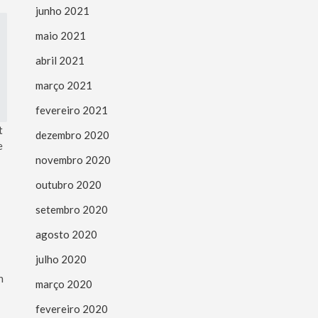
junho 2021
maio 2021
abril 2021
março 2021
fevereiro 2021
t
dezembro 2020
e
novembro 2020
outubro 2020
setembro 2020
agosto 2020
julho 2020
n
março 2020
fevereiro 2020