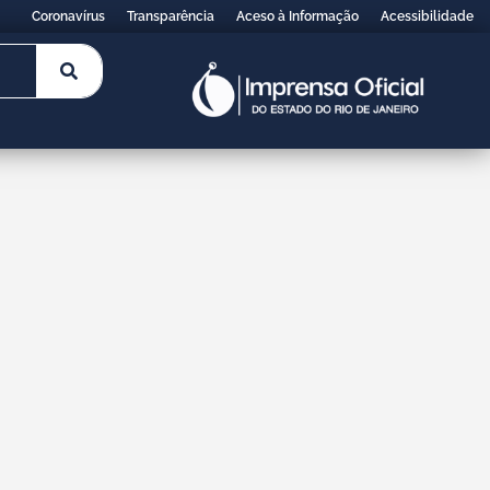
Coronavírus
Transparência
Aceso à Informação
Acessibilidade