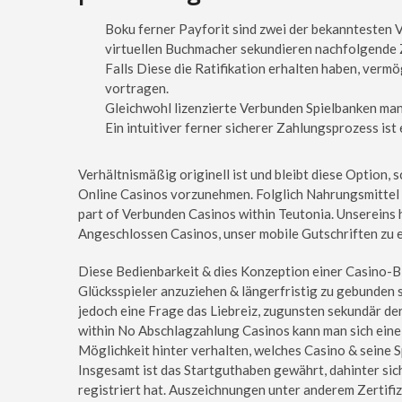
Boku ferner Payforit sind zwei der bekanntesten 
virtuellen Buchmacher sekundieren nachfolgende
Falls Diese die Ratifikation erhalten haben, ver
vortragen.
Gleichwohl lizenzierte Verbunden Spielbanken man s
Ein intuitiver ferner sicherer Zahlungsprozess ist 
Verhältnismäßig originell ist und bleibt diese Option,
Online Casinos vorzunehmen. Folglich Nahrungsmittel 
part of Verbunden Casinos within Teutonia. Unsereins
Angeschlossen Casinos, unser mobile Gutschriften zu 
Diese Bedienbarkeit & dies Konzeption einer Casino-Bl
Glücksspieler anzuziehen & längerfristig zu gebunden
jedoch eine Frage das Liebreiz, zugunsten sekundär der
within No Abschlagzahlung Casinos kann man sich eine 
Möglichkeit hinter verhalten, welches Casino & seine S
Insgesamt ist das Startguthaben gewährt, dahinter sic
registriert hat. Auszeichnungen unter anderem Zertifiz