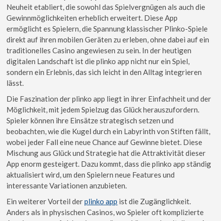
Neuheit etabliert, die sowohl das Spielvergnügen als auch die
Gewinnmöglichkeiten erheblich erweitert. Diese App
ermöglicht es Spielern, die Spannung klassischer Plinko-Spiele
direkt auf ihren mobilen Geräten zu erleben, ohne dabei auf ein
traditionelles Casino angewiesen zu sein. In der heutigen
digitalen Landschaft ist die plinko app nicht nur ein Spiel,
sondern ein Erlebnis, das sich leicht in den Alltag integrieren
lässt.
Die Faszination der plinko app liegt in ihrer Einfachheit und der
Möglichkeit, mit jedem Spielzug das Glück herauszufordern.
Spieler können ihre Einsätze strategisch setzen und
beobachten, wie die Kugel durch ein Labyrinth von Stiften fällt,
wobei jeder Fall eine neue Chance auf Gewinne bietet. Diese
Mischung aus Glück und Strategie hat die Attraktivität dieser
App enorm gesteigert. Dazu kommt, dass die plinko app ständig
aktualisiert wird, um den Spielern neue Features und
interessante Variationen anzubieten.
Ein weiterer Vorteil der
plinko app
ist die Zugänglichkeit.
Anders als in physischen Casinos, wo Spieler oft komplizierte