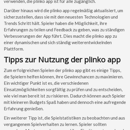
verwenden, die plinko app ist für alle zugänglich.
Darüber hinaus wird die plinko app regelmäßig aktualisiert, um
sicherzustellen, dass sie mit den neuesten Technologien und
Trends Schritt hält. Spieler haben die Möglichkeit, ihre
Erfahrungen zu teilen und Feedback zu geben, was zu ständigen
Verbesserungen der App führt. Dies macht die plinko app zu
einer dynamischen und sich ständig weiterentwickelnden
Plattform.
Tipps zur Nutzung der plinko app
Zum erfolgreichen Spielen der plinko app gibt es einige Tipps,
die Spielern helfen können, ihre Gewinnchancen zu maximieren.
Ein wichtiger Punkt ist es, die verschiedenen
Einsatzmöglichkeiten sorgfältig zu prüfen und zu entscheiden,
wie viel man bereit ist zu riskieren. Dadurch können auch Spieler
mit kleineren Budgets Spaß haben und dennoch eine aufregende
Erfahrung genießen.
Ein weiterer Tipp ist, die Spielstatistiken zu beobachten und aus
vergangenem Spielverhalten zu lernen. Spieler sollten