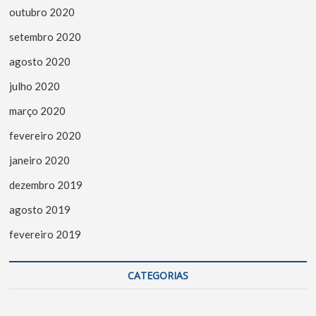
outubro 2020
setembro 2020
agosto 2020
julho 2020
março 2020
fevereiro 2020
janeiro 2020
dezembro 2019
agosto 2019
fevereiro 2019
CATEGORIAS