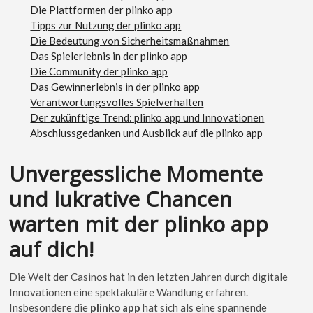
Die Plattformen der plinko app
Tipps zur Nutzung der plinko app
Die Bedeutung von Sicherheitsmaßnahmen
Das Spielerlebnis in der plinko app
Die Community der plinko app
Das Gewinnerlebnis in der plinko app
Verantwortungsvolles Spielverhalten
Der zukünftige Trend: plinko app und Innovationen
Abschlussgedanken und Ausblick auf die plinko app
Unvergessliche Momente
und lukrative Chancen
warten mit der plinko app
auf dich!
Die Welt der Casinos hat in den letzten Jahren durch digitale
Innovationen eine spektakuläre Wandlung erfahren.
Insbesondere die
plinko app
hat sich als eine spannende