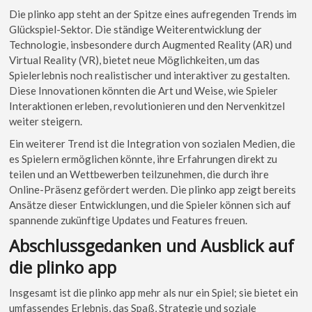
Die plinko app steht an der Spitze eines aufregenden Trends im
Glückspiel-Sektor. Die ständige Weiterentwicklung der
Technologie, insbesondere durch Augmented Reality (AR) und
Virtual Reality (VR), bietet neue Möglichkeiten, um das
Spielerlebnis noch realistischer und interaktiver zu gestalten.
Diese Innovationen könnten die Art und Weise, wie Spieler
Interaktionen erleben, revolutionieren und den Nervenkitzel
weiter steigern.
Ein weiterer Trend ist die Integration von sozialen Medien, die
es Spielern ermöglichen könnte, ihre Erfahrungen direkt zu
teilen und an Wettbewerben teilzunehmen, die durch ihre
Online-Präsenz gefördert werden. Die plinko app zeigt bereits
Ansätze dieser Entwicklungen, und die Spieler können sich auf
spannende zukünftige Updates und Features freuen.
Abschlussgedanken und Ausblick auf
die plinko app
Insgesamt ist die plinko app mehr als nur ein Spiel; sie bietet ein
umfassendes Erlebnis, das Spaß, Strategie und soziale