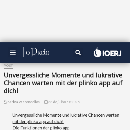
POST
Unvergessliche Momente und lukrative
Chancen warten mit der plinko app auf
dich!
Karina Vasconcellos
22 de julho de 2025
Unvergessliche Momente und lukrative Chancen warten
mit der plinko app auf dich!
Die Funktionen der plinko app