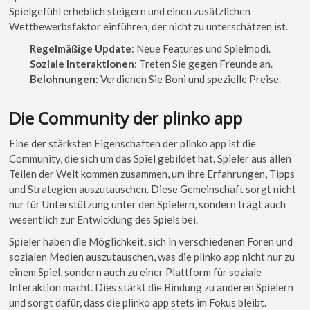
Spielgefühl erheblich steigern und einen zusätzlichen
Wettbewerbsfaktor einführen, der nicht zu unterschätzen ist.
Regelmäßige Update
: Neue Features und Spielmodi.
Soziale Interaktionen
: Treten Sie gegen Freunde an.
Belohnungen
: Verdienen Sie Boni und spezielle Preise.
Die Community der plinko app
Eine der stärksten Eigenschaften der plinko app ist die
Community, die sich um das Spiel gebildet hat. Spieler aus allen
Teilen der Welt kommen zusammen, um ihre Erfahrungen, Tipps
und Strategien auszutauschen. Diese Gemeinschaft sorgt nicht
nur für Unterstützung unter den Spielern, sondern trägt auch
wesentlich zur Entwicklung des Spiels bei.
Spieler haben die Möglichkeit, sich in verschiedenen Foren und
sozialen Medien auszutauschen, was die plinko app nicht nur zu
einem Spiel, sondern auch zu einer Plattform für soziale
Interaktion macht. Dies stärkt die Bindung zu anderen Spielern
und sorgt dafür, dass die plinko app stets im Fokus bleibt.