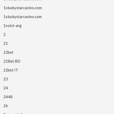
1xluckystarcasino.com
1xluckystarcasino.com
1xslot-arg
2
21
22bet
22Bet BD
22bet IT
23
24
2448
26