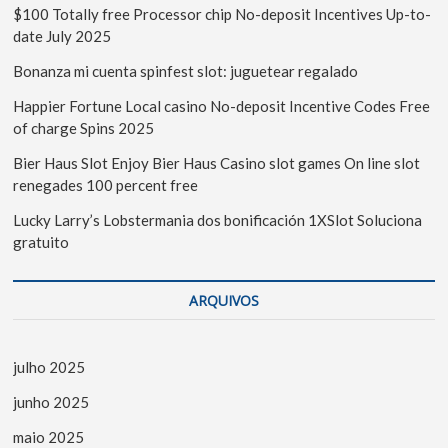
$100 Totally free Processor chip No-deposit Incentives Up-to-
date July 2025
Bonanza mi cuenta spinfest slot: juguetear regalado
Happier Fortune Local casino No-deposit Incentive Codes Free
of charge Spins 2025
Bier Haus Slot Enjoy Bier Haus Casino slot games On line slot
renegades 100 percent free
Lucky Larry’s Lobstermania dos bonificación 1XSlot Soluciona
gratuito
ARQUIVOS
julho 2025
junho 2025
maio 2025