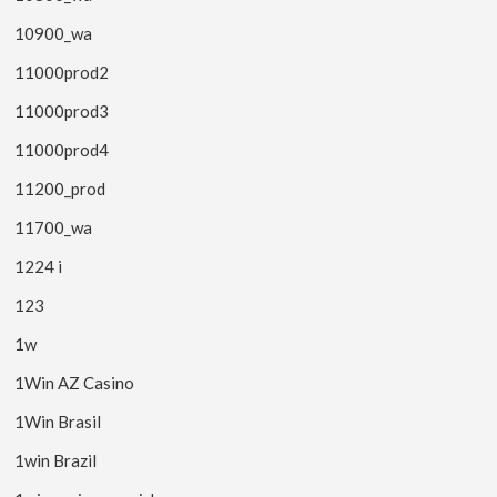
10900_wa
11000prod2
11000prod3
11000prod4
11200_prod
11700_wa
1224 i
123
1w
1Win AZ Casino
1Win Brasil
1win Brazil