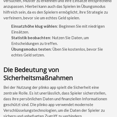
versuchen, Muster zu erkennen und ihre Einsätze entsprechend
anzupassen. Hierbei kann auch das Spielen im Übungsmodus
hilfreich sein, da es den Spielern ermöglicht, ihre Strategie zu
verfeinern, bevor sie um echtes Geld spielen.
Einsatzhöhe klug wählen
: Beginnen Sie mit niedrigen
Einsätzen.
Statistik beobachten
: Nutzen Sie Daten, um
Entscheidungen zu treffen.
Übungsmodus testen
: Üben Sie kostenlos, bevor Sie
echtes Geld setzen.
Die Bedeutung von
Sicherheitsmaßnahmen
Bei der Nutzung der plinko app spielt die Sicherheit eine
zentrale Rolle. Es ist unerlässlich, dass Spieler sicherstellen,
dass ihre persönlichen Daten und finanziellen Informationen
geschützt sind. Die plinko app verwendet modernste
Verschlüsselungstechnologien, um die Daten der Spieler zu
sichern und unbefugten Zugriff zu verhindern.