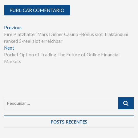
Previous
Fire Platzhalter Mars Dinner Casino -Bonus slot Traktandum
ranked 3-reel slot erreichbar
Next
Pocket Option of Trading The Future of Online Financial
Markets
POSTS RECENTES