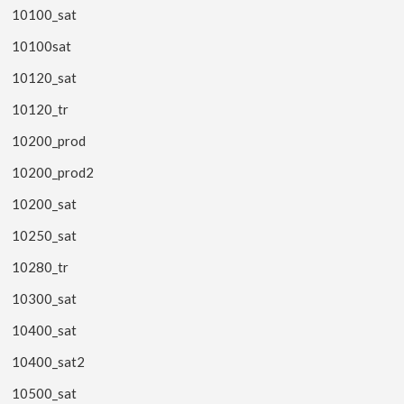
10100_sat
10100sat
10120_sat
10120_tr
10200_prod
10200_prod2
10200_sat
10250_sat
10280_tr
10300_sat
10400_sat
10400_sat2
10500_sat