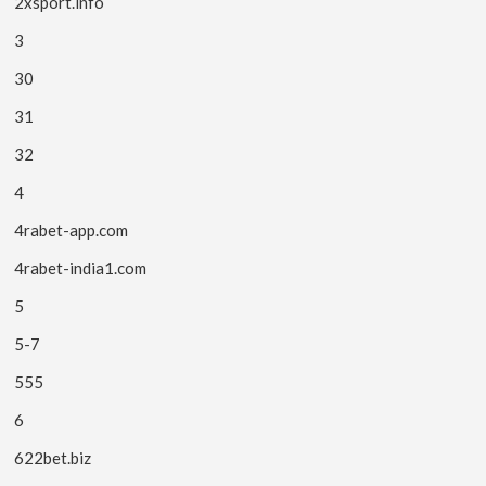
2xsport.info
3
30
31
32
4
4rabet-app.com
4rabet-india1.com
5
5-7
555
6
622bet.biz