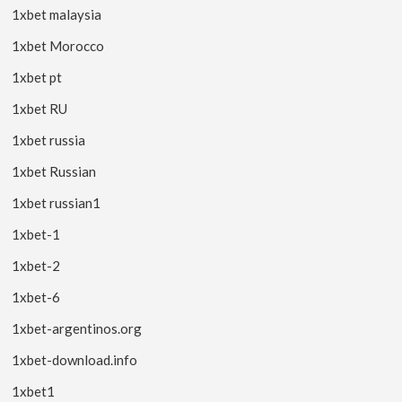
1xbet malaysia
1xbet Morocco
1xbet pt
1xbet RU
1xbet russia
1xbet Russian
1xbet russian1
1xbet-1
1xbet-2
1xbet-6
1xbet-argentinos.org
1xbet-download.info
1xbet1