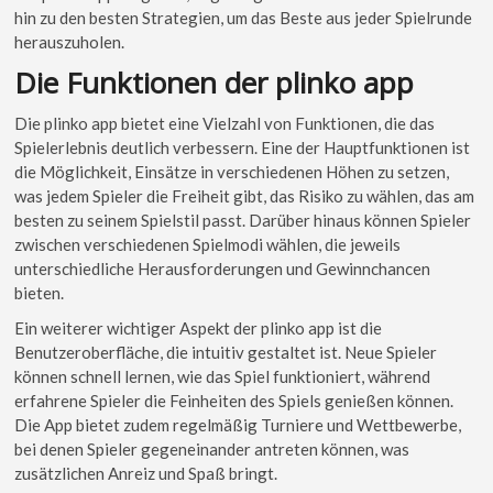
hin zu den besten Strategien, um das Beste aus jeder Spielrunde
herauszuholen.
Die Funktionen der plinko app
Die plinko app bietet eine Vielzahl von Funktionen, die das
Spielerlebnis deutlich verbessern. Eine der Hauptfunktionen ist
die Möglichkeit, Einsätze in verschiedenen Höhen zu setzen,
was jedem Spieler die Freiheit gibt, das Risiko zu wählen, das am
besten zu seinem Spielstil passt. Darüber hinaus können Spieler
zwischen verschiedenen Spielmodi wählen, die jeweils
unterschiedliche Herausforderungen und Gewinnchancen
bieten.
Ein weiterer wichtiger Aspekt der plinko app ist die
Benutzeroberfläche, die intuitiv gestaltet ist. Neue Spieler
können schnell lernen, wie das Spiel funktioniert, während
erfahrene Spieler die Feinheiten des Spiels genießen können.
Die App bietet zudem regelmäßig Turniere und Wettbewerbe,
bei denen Spieler gegeneinander antreten können, was
zusätzlichen Anreiz und Spaß bringt.