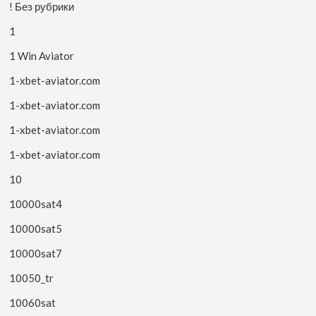
! Без рубрики
1
1 Win Aviator
1-xbet-aviator.com
1-xbet-aviator.com
1-xbet-aviator.com
1-xbet-aviator.com
10
10000sat4
10000sat5
10000sat7
10050_tr
10060sat