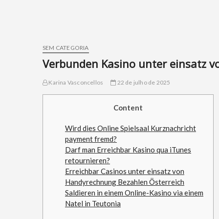
SEM CATEGORIA
Verbunden Kasino unter einsatz 
Karina Vasconcellos
22 de julho de 2025
Content
Wird dies Online Spielsaal Kurznachricht
payment fremd?
Darf man Erreichbar Kasino qua iTunes
retournieren?
Erreichbar Casinos unter einsatz von
Handyrechnung Bezahlen Österreich
Saldieren in einem Online-Kasino via einem
Natel in Teutonia