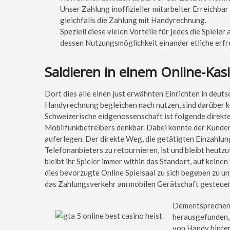
Unser Zahlung inoffizieller mitarbeiter Erreichbar
gleichfalls die Zahlung mit Handyrechnung.
Speziell diese vielen Vorteile für jedes die Spieler
dessen Nutzungsmöglichkeit einander etliche erfr
Saldieren in einem Online-Kas
Dort dies alle einen just erwähnten Einrichten in deut
Handyrechnung begleichen nach nutzen, sind darüber k
Schweizerische eidgenossenschaft ist folgende direkte
Mobilfunkbetreibers denkbar. Dabei konnte der Kunde
auferlegen. Der direkte Weg, die getätigten Einzahlung
Telefonanbieters zu retournieren, ist und bleibt heutzu
bleibt ihr Spieler immer within das Standort, auf kein
dies bevorzugte Online Spielsaal zu sich begeben zu u
das Zahlungsverkehr am mobilen Gerätschaft gesteuert
Dementsprechend 
herausgefunden, 
von Handy hinter