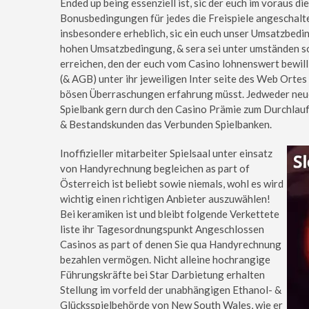
Ended up being essenziell ist, sic der euch im voraus d
Bonusbedingungen für jedes die Freispiele angeschalte
insbesondere erheblich, sic ein euch unser Umsatzbedi
hohen Umsatzbedingung, & sera sei unter umständen s
erreichen, den der euch vom Casino lohnenswert bewil
(& AGB) unter ihr jeweiligen Inter seite des Web Ortes
bösen Überraschungen erfahrung müsst. Jedweder neue 
Spielbank gern durch den Casino Prämie zum Durchlauf 
& Bestandskunden das Verbunden Spielbanken.
Inoffizieller mitarbeiter Spielsaal unter einsatz
von Handyrechnung begleichen as part of
Österreich ist beliebt sowie niemals, wohl es wird
wichtig einen richtigen Anbieter auszuwählen!
Bei keramiken ist und bleibt folgende Verkettete
liste ihr Tagesordnungspunkt Angeschlossen
Casinos as part of denen Sie qua Handyrechnung
bezahlen vermögen. Nicht alleine hochrangige
Führungskräfte bei Star Darbietung erhalten
Stellung im vorfeld der unabhängigen Ethanol- &
Glücksspielbehörde von New South Wales, wie er