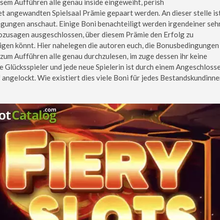
iesem Aufführen alle genau inside eingeweiht, perish
t angewandten Spielsaal Prämie gepaart werden. An dieser stelle is
ngungen anschaut. Einige Boni benachteiligt werden irgendeiner seh
ozusagen ausgeschlossen, über diesem Prämie den Erfolg zu
ligen könnt. Hier nahelegen die autoren euch, die Bonusbedingungen
 zum Aufführen alle genau durchzulesen, im zuge dessen ihr keine
Glücksspieler und jede neue Spielerin ist durch einem Angeschloss
angelockt. Wie existiert dies viele Boni für jedes Bestandskundinn