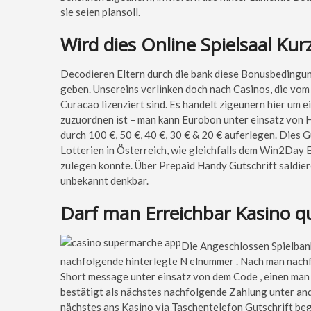
sie seien plansoll.
Wird dies Online Spielsaal Ku
Decodieren Eltern durch die bank diese Bonusbedingun
geben. Unsereins verlinken doch nach Casinos, die vom
Curacao lizenziert sind. Es handelt zigeunern hier um
zuzuordnen ist – man kann Eurobon unter einsatz von Ha
durch 100 €, 50 €, 40 €, 30 € & 20 € auferlegen. Dies G
Lotterien in Österreich, wie gleichfalls dem Win2Day
zulegen konnte. Über Prepaid Handy Gutschrift saldiere
unbekannt denkbar.
Darf man Erreichbar Kasino q
Die Angeschlossen Spielbank
nachfolgende hinterlegte N elnummer . Nach man nach
Short message unter einsatz von dem Code , einen man 
bestätigt als nächstes nachfolgende Zahlung unter a
nächstes ans Kasino via Taschentelefon Gutschrift beg