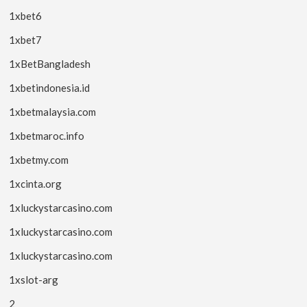
1xbet6
1xbet7
1xBetBangladesh
1xbetindonesia.id
1xbetmalaysia.com
1xbetmaroc.info
1xbetmy.com
1xcinta.org
1xluckystarcasino.com
1xluckystarcasino.com
1xluckystarcasino.com
1xslot-arg
2