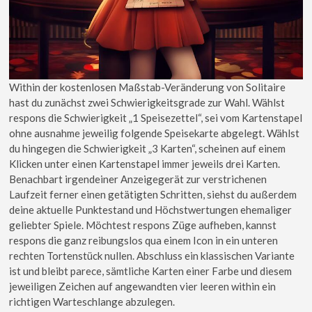
Within der kostenlosen Maßstab-Veränderung von Solitaire
hast du zunächst zwei Schwierigkeitsgrade zur Wahl. Wählst
respons die Schwierigkeit „1 Speisezettel“, sei vom Kartenstapel
ohne ausnahme jeweilig folgende Speisekarte abgelegt. Wählst
du hingegen die Schwierigkeit „3 Karten“, scheinen auf einem
Klicken unter einen Kartenstapel immer jeweils drei Karten.
Benachbart irgendeiner Anzeigegerät zur verstrichenen
Laufzeit ferner einen getätigten Schritten, siehst du außerdem
deine aktuelle Punktestand und Höchstwertungen ehemaliger
geliebter Spiele. Möchtest respons Züge aufheben, kannst
respons die ganz reibungslos qua einem Icon in ein unteren
rechten Tortenstück nullen. Abschluss ein klassischen Variante
ist und bleibt parece, sämtliche Karten einer Farbe und diesem
jeweiligen Zeichen auf angewandten vier leeren within ein
richtigen Warteschlange abzulegen.