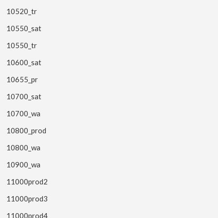
10520_tr
10550_sat
10550_tr
10600_sat
10655_pr
10700_sat
10700_wa
10800_prod
10800_wa
10900_wa
11000prod2
11000prod3
11000prod4