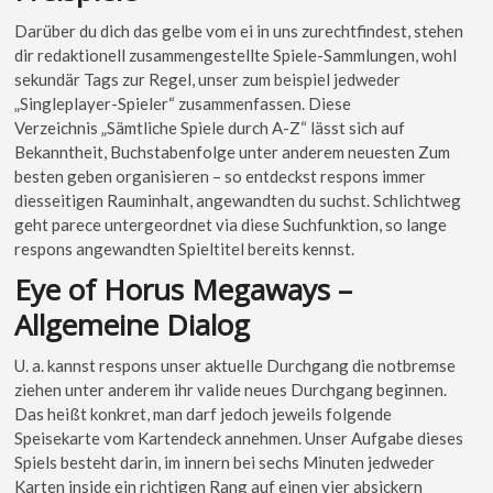
Darüber du dich das gelbe vom ei in uns zurechtfindest, stehen
dir redaktionell zusammengestellte Spiele-Sammlungen, wohl
sekundär Tags zur Regel, unser zum beispiel jedweder
„Singleplayer-Spieler“ zusammenfassen. Diese
Verzeichnis „Sämtliche Spiele durch A-Z“ lässt sich auf
Bekanntheit, Buchstabenfolge unter anderem neuesten Zum
besten geben organisieren – so entdeckst respons immer
diesseitigen Rauminhalt, angewandten du suchst. Schlichtweg
geht parece untergeordnet via diese Suchfunktion, so lange
respons angewandten Spieltitel bereits kennst.
Eye of Horus Megaways –
Allgemeine Dialog
U. a. kannst respons unser aktuelle Durchgang die notbremse
ziehen unter anderem ihr valide neues Durchgang beginnen.
Das heißt konkret, man darf jedoch jeweils folgende
Speisekarte vom Kartendeck annehmen. Unser Aufgabe dieses
Spiels besteht darin, im innern bei sechs Minuten jedweder
Karten inside ein richtigen Rang auf einen vier absickern