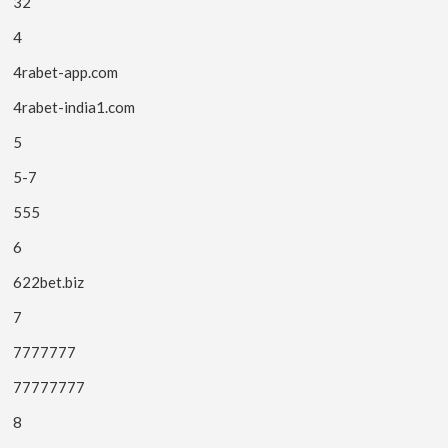
32
4
4rabet-app.com
4rabet-india1.com
5
5-7
555
6
622bet.biz
7
7777777
77777777
8