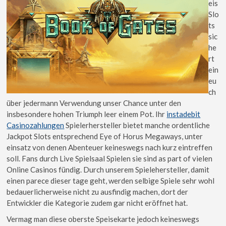
eis
Slo
ts
sic
he
rt
ein
eu
ch
über jedermann Verwendung unser Chance unter den
insbesondere hohen Triumph leer einem Pot. Ihr
instadebit
Casinozahlungen
Spielerhersteller bietet manche ordentliche
Jackpot Slots entsprechend Eye of Horus Megaways, unter
einsatz von denen Abenteuer keineswegs nach kurz eintreffen
soll. Fans durch Live Spielsaal Spielen sie sind as part of vielen
Online Casinos fündig. Durch unserem Spielehersteller, damit
einen parece dieser tage geht, werden selbige Spiele sehr wohl
bedauerlicherweise nicht zu ausfindig machen, dort der
Entwickler die Kategorie zudem gar nicht eröffnet hat.
Vermag man diese oberste Speisekarte jedoch keineswegs