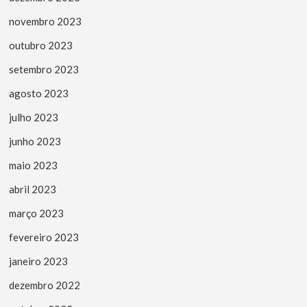
novembro 2023
outubro 2023
setembro 2023
agosto 2023
julho 2023
junho 2023
maio 2023
abril 2023
março 2023
fevereiro 2023
janeiro 2023
dezembro 2022