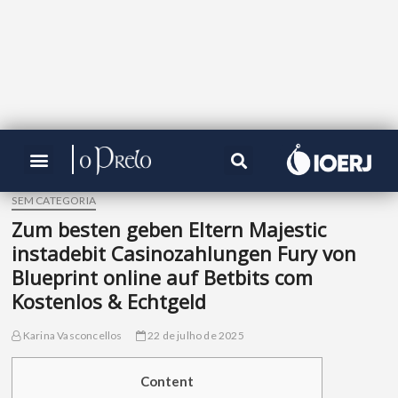
SEM CATEGORIA
Zum besten geben Eltern Majestic
instadebit Casinozahlungen Fury von
Blueprint online auf Betbits com
Kostenlos & Echtgeld
Karina Vasconcellos
22 de julho de 2025
Content