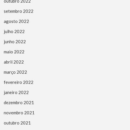
outubro 2022
setembro 2022
agosto 2022
julho 2022
junho 2022
maio 2022
abril 2022
março 2022
fevereiro 2022
janeiro 2022
dezembro 2021
novembro 2021
outubro 2021