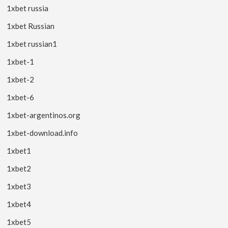
1xbet russia
1xbet Russian
1xbet russian1
1xbet-1
1xbet-2
1xbet-6
1xbet-argentinos.org
1xbet-download.info
1xbet1
1xbet2
1xbet3
1xbet4
1xbet5