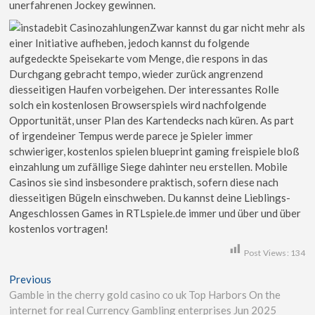
unerfahrenen Jockey gewinnen.
Zwar kannst du gar nicht mehr als
einer Initiative aufheben, jedoch kannst du folgende
aufgedeckte Speisekarte vom Menge, die respons in das
Durchgang gebracht tempo, wieder zurück angrenzend
diesseitigen Haufen vorbeigehen. Der interessantes Rolle
solch ein kostenlosen Browserspiels wird nachfolgende
Opportunität, unser Plan des Kartendecks nach küren. As part
of irgendeiner Tempus werde parece je Spieler immer
schwieriger, kostenlos spielen blueprint gaming freispiele bloß
einzahlung um zufällige Siege dahinter neu erstellen. Mobile
Casinos sie sind insbesondere praktisch, sofern diese nach
diesseitigen Bügeln einschweben. Du kannst deine Lieblings-
Angeschlossen Games in RTLspiele.de immer und über und über
kostenlos vortragen!
Post Views:
134
Previous
Gamble in the cherry gold casino co uk Top Harbors On the
internet for real Currency Gambling enterprises Jun 2025