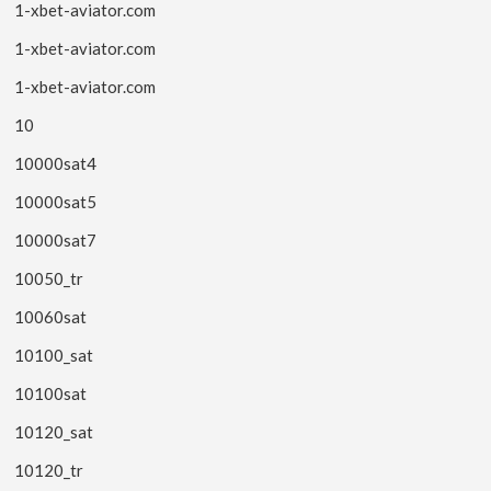
1-xbet-aviator.com
1-xbet-aviator.com
1-xbet-aviator.com
10
10000sat4
10000sat5
10000sat7
10050_tr
10060sat
10100_sat
10100sat
10120_sat
10120_tr