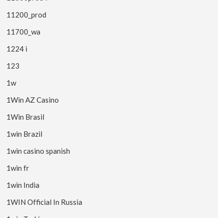
11200_prod
11700_wa
1224 i
123
1w
1Win AZ Casino
1Win Brasil
1win Brazil
1win casino spanish
1win fr
1win India
1WIN Official In Russia