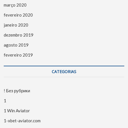
março 2020
fevereiro 2020
janeiro 2020
dezembro 2019
agosto 2019
fevereiro 2019
CATEGORIAS
! Без рубрики
1
1 Win Aviator
1-xbet-aviator.com