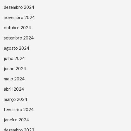
dezembro 2024
novembro 2024
outubro 2024
setembro 2024
agosto 2024
julho 2024
junho 2024
maio 2024
abril 2024
março 2024
fevereiro 2024
janeiro 2024
dezembro 2023