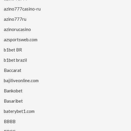
azino777casino-ru
azino777ru
azinorucasino
azsportsweb.com
b1bet BR
b1bet brazil
Baccarat
bajiliveonline.com
Bankobet
Basaribet
baterybet1.com
BBBB