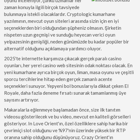
oyunu inceleniyor, çünkü uzmanlar her
zaman konuyla ilgili birçok tavsiyede
bulunmaya istekli olacaklardır. Cryptologic kumarhane
yazılımının, mevcut oyun siteleri arasında sizin için en iyi
seçeneklerden biri olduğundan şüpheniz olmasın. Şirketin
nispeten uzun geçmişi ve sunduğu heyecan verici oyun
yelpazesinin genişliği, neden günümüzde bu kadar popüler bir
alternatif olduğunu açıklamaya yardımcı oluyor.
2025'te internette karşımıza çıkacak gerçek paralı casino
oyunları, her yerel casino web sitesinin odak noktası olacak. En
yeni kumarhane ayrıca birçok oyun, liman, masa oyunu ve çeşitli
sporcu tercihlerine hitap eden gerçek zamanlı acente
seçenekleri sunuyor. Yepyeni bol bonuslarıyla dikkat çeken El
Royale, daha fazla deneme fırsatı sunarak tamamlanmış üye
sayısını artırıyor.
Makaralarla eğlenmeye başlamadan önce, size ilk tanıtım
videosu gösterilecek ve bu video, mevcut en kaliteli görselleri
gösteriyor. In Love Orient'ın, özel özelliklere sahip harika bir
çevrimiçi slot olduğunu ve %97'nin üzerinde yüksek bir RTP
oranına sahip olduğunu düşünüyoruz. Crazy Orient'ın