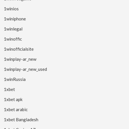
1winios
1winiphone
1winlegal
1winoffic
1winofficialsite
1winplay-ar_new
1winplay-ar_new_used
1winRussia
1xbet
1xbet apk
1xbet arabic
1xbet Bangladesh