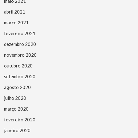
maio 2021
abril 2021
março 2021
fevereiro 2021
dezembro 2020
novembro 2020
outubro 2020
setembro 2020
agosto 2020
julho 2020
março 2020
fevereiro 2020
janeiro 2020