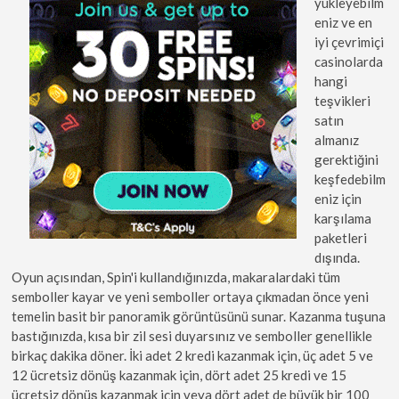
yükleyebilm
eniz ve en
iyi çevrimiçi
casinolarda
hangi
teşvikleri
satın
almanız
gerektiğini
keşfedebilm
eniz için
karşılama
paketleri
dışında.
Oyun açısından, Spin'i kullandığınızda, makaralardaki tüm
semboller kayar ve yeni semboller ortaya çıkmadan önce yeni
temelin basit bir panoramik görüntüsünü sunar. Kazanma tuşuna
bastığınızda, kısa bir zil sesi duyarsınız ve semboller genellikle
birkaç dakika döner. İki adet 2 kredi kazanmak için, üç adet 5 ve
12 ücretsiz dönüş kazanmak için, dört adet 25 kredi ve 15
ücretsiz dönüş kazanmak için veya dört adet de büyük bir 100