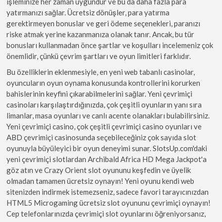
işleminize her zaman uygundur ve bu da daha fazla para
yatırmanızı sağlar. Ücretsiz dönüşler, para yatırma
gerektirmeyen bonuslar ve geri ödeme seçenekleri, paranızı
riske atmak yerine kazanmanıza olanak tanır. Ancak, bu tür
bonusları kullanmadan önce şartlar ve koşulları incelemeniz çok
önemlidir, çünkü çevrim şartları ve oyun limitleri farklıdır.
Bu özelliklerin eklenmesiyle, en yeni web tabanlı casinolar,
oyuncuların oyun oynama konusunda kontrollerini korurken
bahislerinin keyfini çıkarabilmelerini sağlar. Yeni çevrimiçi
casinoları karşılaştırdığınızda, çok çeşitli oyunların yanı sıra
limanlar, masa oyunları ve canlı acente olanakları bulabilirsiniz.
Yeni çevrimiçi casino, çok çeşitli çevrimiçi casino oyunları ve
ABD çevrimiçi casinosunda seçebileceğiniz çok sayıda slot
oyunuyla büyüleyici bir oyun deneyimi sunar. SlotsUp.com'daki
yeni çevrimiçi slotlardan Archibald Africa HD Mega Jackpot'a
göz atın ve Crazy Orient slot oyununu keşfedin ve üyelik
olmadan tamamen ücretsiz oynayın! Yeni oyunu kendi web
sitenizden indirmek istemezseniz, sadece favori tarayıcınızdan
HTML5 Microgaming ücretsiz slot oyununu çevrimiçi oynayın!
Cep telefonlarınızda çevrimiçi slot oyunlarını öğreniyorsanız,