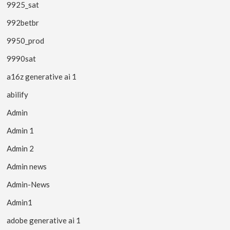
9925_sat
992betbr
9950_prod
9990sat
a16z generative ai 1
abilify
Admin
Admin 1
Admin 2
Admin news
Admin-News
Admin1
adobe generative ai 1