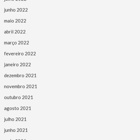
junho 2022
maio 2022
abril 2022
março 2022
fevereiro 2022
janeiro 2022
dezembro 2021
novembro 2021
outubro 2021
agosto 2021
julho 2021
junho 2021