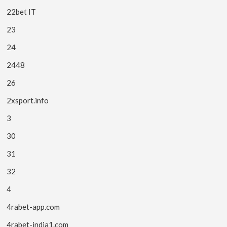
22bet IT
23
24
2448
26
2xsport.info
3
30
31
32
4
4rabet-app.com
4rabet-india1.com