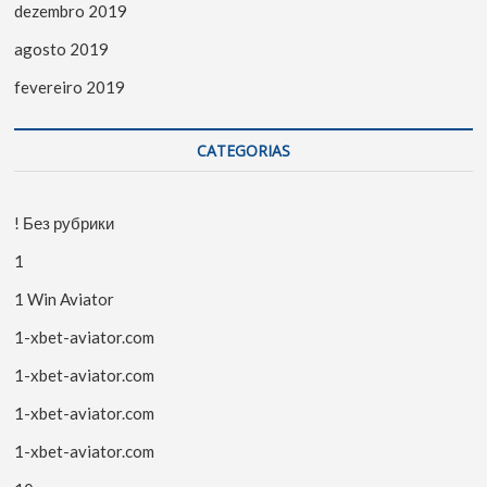
dezembro 2019
agosto 2019
fevereiro 2019
CATEGORIAS
! Без рубрики
1
1 Win Aviator
1-xbet-aviator.com
1-xbet-aviator.com
1-xbet-aviator.com
1-xbet-aviator.com