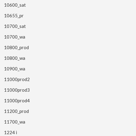
10600_sat
10655_pr
10700_sat
10700_wa
10800_prod
10800_wa
10900_wa
11000prod2
11000prod3
11000prod4
11200_prod
11700_wa
1224 i