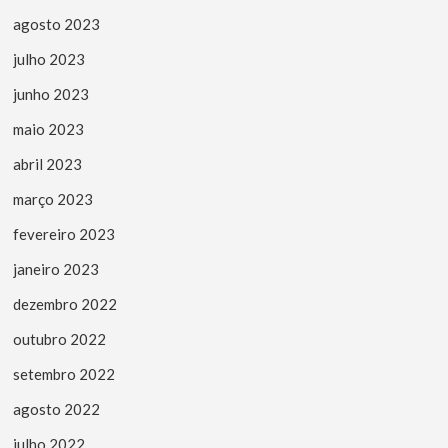
agosto 2023
julho 2023
junho 2023
maio 2023
abril 2023
março 2023
fevereiro 2023
janeiro 2023
dezembro 2022
outubro 2022
setembro 2022
agosto 2022
julho 2022