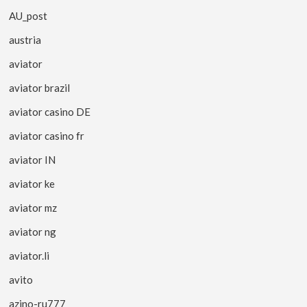
AU_post
austria
aviator
aviator brazil
aviator casino DE
aviator casino fr
aviator IN
aviator ke
aviator mz
aviator ng
aviator.li
avito
azino-ru777