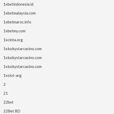
1xbetindonesia.id
1xbetmalaysia.com
1xbetmaroc.info
1xbetmy.com
1xcinta.org
1xluckystarcasino.com
1xluckystarcasino.com
1xluckystarcasino.com
1xslot-arg
2
21
22bet
22Bet BD