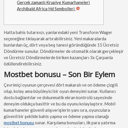
Gerçek zamanlı Krupiye Kumarhaneleri
Archibald Africa Hd Sembolleri
Hatta bahis tutarınızı, yanlarındaki yeni Transform Wager
seçeneğine tıklayarak artırabilirsiniz. Yeni makaralarda
bunlardan üç, dört veya beş tanesi göründüğünde 15 Ücretsiz
Döndürme sunulur. Döndürmeler de otomatik olarak gerçekleşir
ve Ücretsiz Döndürmelerde biriken kazançları 3x Çarpanla
ödüllendirebilirsiniz.
Mostbet bonusu – Son Bir Eylem
Çevrimiçi oyunun çerçevesi dört makaralı ve on ödeme çizgili
olup, kolay ama büyüleyici bir oyun deneyimi sunar.
Kullanıcı
dostu bağlantılar ve dokunmatik ekran kontrolü sayesinde
deneyim oldukça basittir ve bu da oyunu kolaylaştırır. Mobil
kumarhaneler güvenli alışverişlerin yanı sıra, oyunculara
güvenli bir şekilde bahis yapma ve ödeme yapma olanağı
mostbet bonusu
sunar. Karşılama bonusları, ilk para yatırma