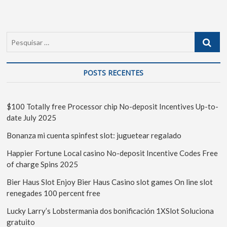
POSTS RECENTES
$100 Totally free Processor chip No-deposit Incentives Up-to-
date July 2025
Bonanza mi cuenta spinfest slot: juguetear regalado
Happier Fortune Local casino No-deposit Incentive Codes Free
of charge Spins 2025
Bier Haus Slot Enjoy Bier Haus Casino slot games On line slot
renegades 100 percent free
Lucky Larry’s Lobstermania dos bonificación 1XSlot Soluciona
gratuito