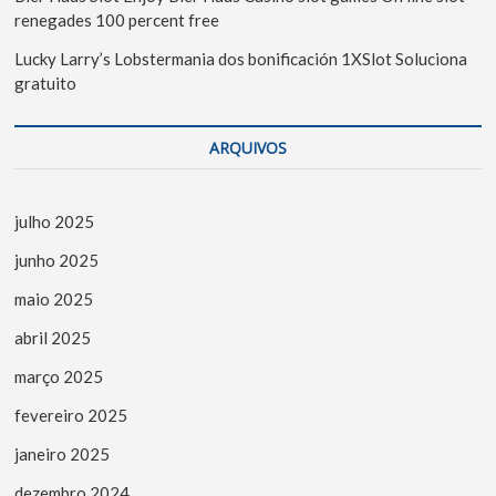
renegades 100 percent free
Lucky Larry’s Lobstermania dos bonificación 1XSlot Soluciona
gratuito
ARQUIVOS
julho 2025
junho 2025
maio 2025
abril 2025
março 2025
fevereiro 2025
janeiro 2025
dezembro 2024