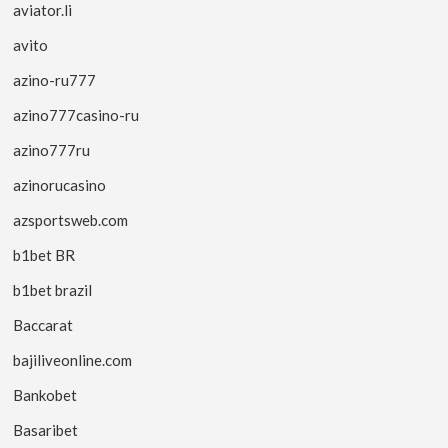
aviator.li
avito
azino-ru777
azino777casino-ru
azino777ru
azinorucasino
azsportsweb.com
b1bet BR
b1bet brazil
Baccarat
bajiliveonline.com
Bankobet
Basaribet