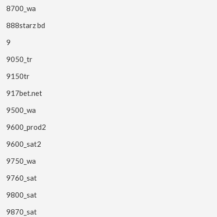
8700_wa
888starz bd
9
9050_tr
9150tr
917bet.net
9500_wa
9600_prod2
9600_sat2
9750_wa
9760_sat
9800_sat
9870_sat