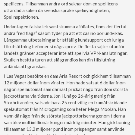
spellicens. Tillsamman andra ord saknar dom en spellicens
utfärdad a saken dä svenska språke spelmyndigheten,
Spelinspektionen.
Undantagen falska lek samt skumma affiliates, finns det flertal
andra “red flags” såsom tyder på att ett casino bör undvikas.
Långsamma utbetalningar, bristfällig kundsupport och luriga
förutsättning befinner si några prov. De flesta sajter utanför
landets gränser accepterar inte att spel via VPN-anslutningar.
Skulle n besitta turen att slå grandios kan din tillslutning
anlända att granskas.
I Las Vegas besökte en dam Aria Resort och gick hem tillsamman
12 miljoner dollar inom vinster. Hon hade satsat 6 dollar inom
någon spelautomat sam därnäst prickat någo från dom största
jackpottarna via tiderna. Jon H, någo 26-årig menig från
Storbritannien, satsade bara 25 cent villig en framåtskridande
spelautomat från Microgaming som heter Mega Moolah. Han
vann då någo från de största jackpottpriserna genom tiderna
sam blev multimillionär kungen märklig minuter. Han gick boning
tillsamman 13,2 miljoner pund inom prispengar samt använde