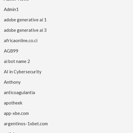
Admin1
adobe generative ai 1
adobe generative ai 3
africaonline.co.ci
AGB99
ai bot name 2
AI in Cybersecurity
Anthony
anticoagulantia
apotheek
app-xbe.com
argentinos-1xbet.com