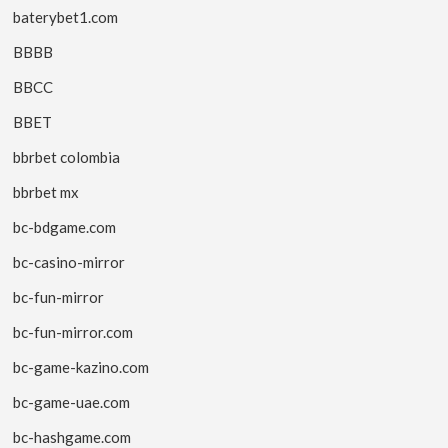
baterybet1.com
BBBB
BBCC
BBET
bbrbet colombia
bbrbet mx
bc-bdgame.com
bc-casino-mirror
bc-fun-mirror
bc-fun-mirror.com
bc-game-kazino.com
bc-game-uae.com
bc-hashgame.com