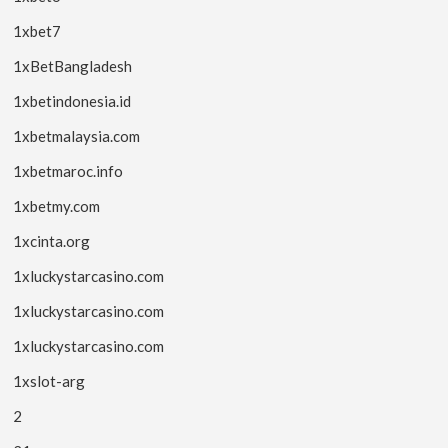
1xbet7
1xBetBangladesh
1xbetindonesia.id
1xbetmalaysia.com
1xbetmaroc.info
1xbetmy.com
1xcinta.org
1xluckystarcasino.com
1xluckystarcasino.com
1xluckystarcasino.com
1xslot-arg
2