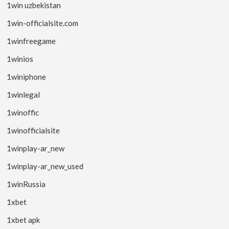
1win uzbekistan
1win-officialsite.com
1winfreegame
1winios
1winiphone
1winlegal
1winoffic
1winofficialsite
1winplay-ar_new
1winplay-ar_new_used
1winRussia
1xbet
1xbet apk