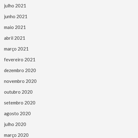
julho 2021
junho 2021
maio 2021
abril 2021
março 2021
fevereiro 2021
dezembro 2020
novembro 2020
outubro 2020
setembro 2020
agosto 2020
julho 2020
março 2020