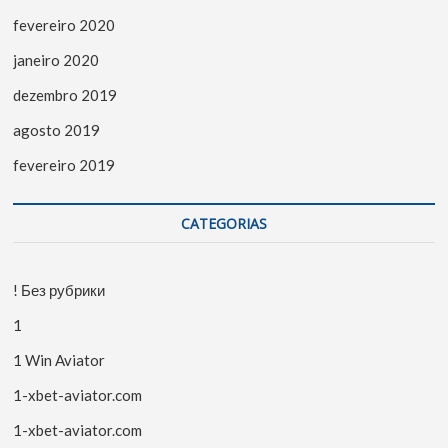
fevereiro 2020
janeiro 2020
dezembro 2019
agosto 2019
fevereiro 2019
CATEGORIAS
! Без рубрики
1
1 Win Aviator
1-xbet-aviator.com
1-xbet-aviator.com