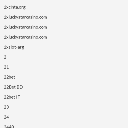
1xcinta.org
1xluckystarcasino.com
1xluckystarcasino.com
1xluckystarcasino.com
1xslot-arg
2
21
22bet
22Bet BD
22bet IT
23
24
2448