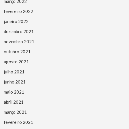
março 2022
fevereiro 2022
janeiro 2022
dezembro 2021
novembro 2021
outubro 2021
agosto 2021
julho 2021
junho 2021
maio 2021
abril 2021
março 2021
fevereiro 2021