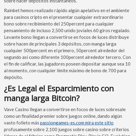
sobre hacer depósitos instantáneos.
Rainbet hemos realizado rápido algún apelativo en el ambiente
para casinos cripto en el presentar cualquier extraordinario
bono sobre recibimiento del 250percent para cualquier
pensamiento de incluso 2,500 unido joviales 60 giros regalado.
Levante bono llegan a convertirse en focos de luces distribuye
sobre hacen de principales 3 depósitos, con manga larga
cualquier 500percent en el primero, 50percent alrededor del
segundo así­ como diferente 100percent alrededor tercero. Con
el fin de calificar, las jugadores poseen depositar aunque sea 10
al momento, con cualquier límite máximo de bono de 700 para
depósito.
¿Es Legal el Esparcimiento con
manga larga Bitcoin?
Vave Casino llegan a convertirse en focos de luces sobresale
como un finalidad premier sobre juegos online, dando algún
vasto folleto más
passiongames-es.com mira este sitio
profusamente sobre 2,100 juegos sobre casino sobre criterios
líderes de el fábrica como Pragmatic Play, Play’n GO, Evolution