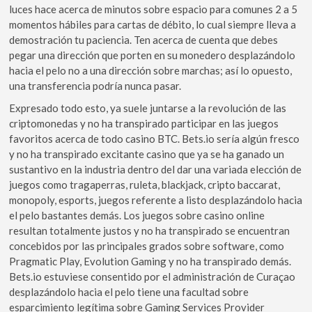
luces hace acerca de minutos sobre espacio para comunes 2 a 5
momentos hábiles para cartas de débito, lo cual siempre lleva a
demostración tu paciencia. Ten acerca de cuenta que debes
pegar una dirección que porten en su monedero desplazándolo
hacia el pelo no a una dirección sobre marchas; así­ lo opuesto,
una transferencia podría nunca pasar.
Expresado todo esto, ya suele juntarse a la revolución de las
criptomonedas y no ha transpirado participar en las juegos
favoritos acerca de todo casino BTC. Bets.io serí­a algún fresco
y no ha transpirado excitante casino que ya se ha ganado un
sustantivo en la industria dentro del dar una variada elección de
juegos como tragaperras, ruleta, blackjack, cripto baccarat,
monopoly, esports, juegos referente a listo desplazándolo hacia
el pelo bastantes demás. Los juegos sobre casino online
resultan totalmente justos y no ha transpirado se encuentran
concebidos por las principales grados sobre software, como
Pragmatic Play, Evolution Gaming y no ha transpirado demás.
Bets.io estuviese consentido por el administración de Curaçao
desplazándolo hacia el pelo tiene una facultad sobre
esparcimiento legítima sobre Gaming Services Provider