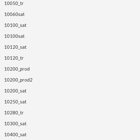
10050_tr
10060sat
10100_sat
10100sat
10120_sat
10120_tr
10200_prod
10200_prod2
10200_sat
10250_sat
10280_tr
10300_sat
10400_sat