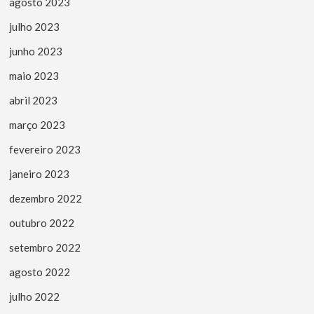
agosto 2023
julho 2023
junho 2023
maio 2023
abril 2023
março 2023
fevereiro 2023
janeiro 2023
dezembro 2022
outubro 2022
setembro 2022
agosto 2022
julho 2022