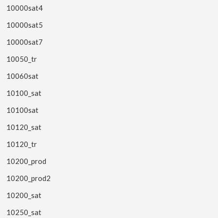
10000sat4
10000sat5
10000sat7
10050_tr
10060sat
10100_sat
10100sat
10120_sat
10120_tr
10200_prod
10200_prod2
10200_sat
10250_sat