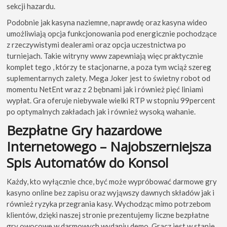
sekcji hazardu.
Podobnie jak kasyna naziemne, naprawdę oraz kasyna wideo
umożliwiają opcja funkcjonowania pod energicznie pochodzące
z rzeczywistymi dealerami oraz opcja uczestnictwa po
turniejach. Takie witryny www zapewniają więc praktycznie
komplet tego , którzy te stacjonarne, a poza tym wciąż szereg
suplementarnych zalety. Mega Joker jest to świetny robot od
momentu NetEnt wraz z 2 bębnami jak i również pięć liniami
wypłat. Gra oferuje niebywale wielki RTP w stopniu 99percent
po optymalnych zakładach jak i również wysoką wahanie.
Bezpłatne Gry hazardowe
Internetowego – Najobszerniejsza
Spis Automatów do Konsol
Każdy, kto wyłącznie chce, być może wypróbować darmowe gry
kasyno online bez zapisu oraz wyjąwszy dawnych składów jak i
również ryzyka przegrania kasy. Wychodząc mimo potrzebom
klientów, dzięki naszej stronie prezentujemy liczne bezpłatne
gry owocowe w darmowych wydaniu demo. Gracz jest w stanie