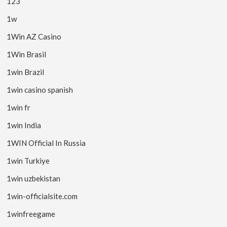
123
1w
1Win AZ Casino
1Win Brasil
1win Brazil
1win casino spanish
1win fr
1win India
1WIN Official In Russia
1win Turkiye
1win uzbekistan
1win-officialsite.com
1winfreegame