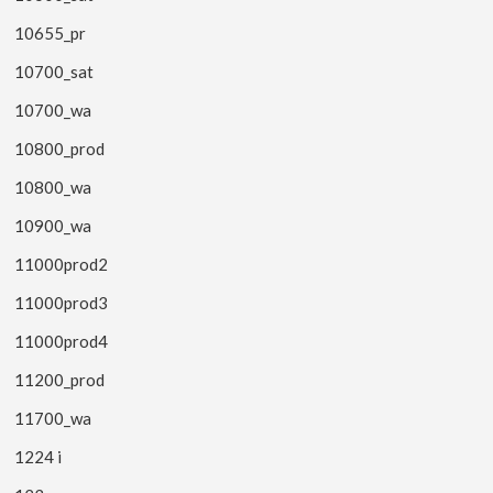
10655_pr
10700_sat
10700_wa
10800_prod
10800_wa
10900_wa
11000prod2
11000prod3
11000prod4
11200_prod
11700_wa
1224 i