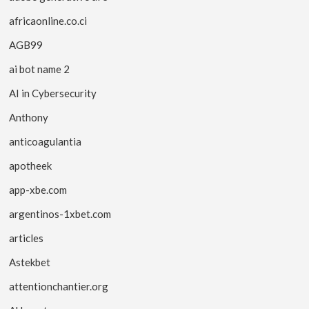
africaonline.co.ci
AGB99
ai bot name 2
AI in Cybersecurity
Anthony
anticoagulantia
apotheek
app-xbe.com
argentinos-1xbet.com
articles
Astekbet
attentionchantier.org