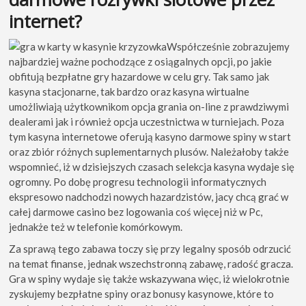
internet?
Współcześnie zobrazujemy
najbardziej ważne pochodzące z osiągalnych opcji, po jakie
obfitują bezpłatne gry hazardowe w celu gry. Tak samo jak
kasyna stacjonarne, tak bardzo oraz kasyna wirtualne
umożliwiają użytkownikom opcja grania on-line z prawdziwymi
dealerami jak i również opcja uczestnictwa w turniejach. Poza
tym kasyna internetowe oferują kasyno darmowe spiny w start
oraz zbiór różnych suplementarnych plusów. Należałoby także
wspomnieć, iż w dzisiejszych czasach selekcja kasyna wydaje się
ogromny. Po dobę progresu technologii informatycznych
ekspresowo nadchodzi nowych hazardzistów, jacy chcą grać w
całej darmowe casino bez logowania coś więcej niż w Pc,
jednakże też w telefonie komórkowym.
Za sprawą tego zabawa toczy się przy legalny sposób odrzucić
na temat finanse, jednak wszechstronną zabawę, radość gracza.
Gra w spiny wydaje się także wskazywana więc, iż wielokrotnie
zyskujemy bezpłatne spiny oraz bonusy kasynowe, które to