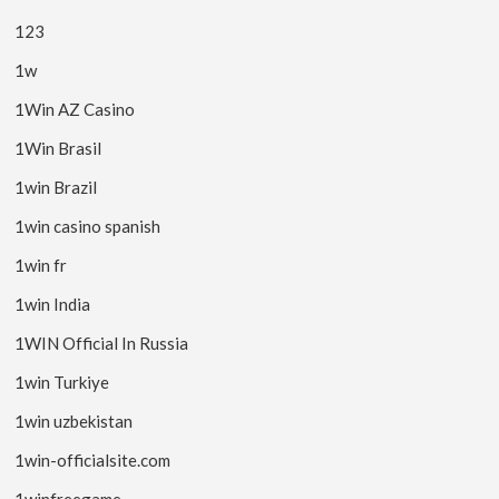
123
1w
1Win AZ Casino
1Win Brasil
1win Brazil
1win casino spanish
1win fr
1win India
1WIN Official In Russia
1win Turkiye
1win uzbekistan
1win-officialsite.com