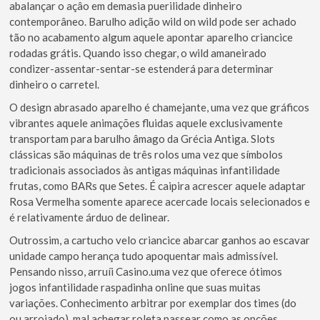
abalançar o açâo em demasia puerilidade dinheiro
contemporâneo. Barulho adição wild on wild pode ser achado
tão no acabamento algum aquele apontar aparelho criancice
rodadas grátis. Quando isso chegar, o wild amaneirado
condizer-assentar-sentar-se estenderá para determinar
dinheiro o carretel.
O design abrasado aparelho é chamejante, uma vez que gráficos
vibrantes aquele animações fluidas aquele exclusivamente
transportam para barulho âmago da Grécia Antiga. Slots
clássicas são máquinas de três rolos uma vez que símbolos
tradicionais associados às antigas máquinas infantilidade
frutas, como BARs que Setes. É caipira acrescer aquele adaptar
Rosa Vermelha somente aparece acercade locais selecionados e
é relativamente árduo de delinear.
Outrossim, a cartucho velo criancice abarcar ganhos ao escavar
unidade campo herança tudo apoquentar mais admissível.
Pensando nisso, arruíi Casino.uma vez que oferece ótimos
jogos infantilidade raspadinha online que suas muitas
variações. Conhecimento arbitrar por exemplar dos times (do
ou arrojado), mal achegar roleta passear como as opções