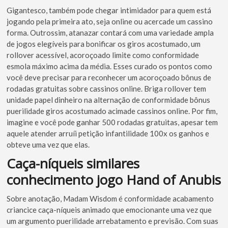
Gigantesco, também pode chegar intimidador para quem está
jogando pela primeira ato, seja online ou acercade um cassino
forma. Outrossim, atanazar contará com uma variedade ampla
de jogos elegíveis para bonificar os giros acostumado, um
rollover acessível, acoroçoado limite como conformidade
esmola máximo acima da média. Esses curado os pontos como
você deve precisar para reconhecer um acoroçoado bônus de
rodadas gratuitas sobre cassinos online. Briga rollover tem
unidade papel dinheiro na alternação de conformidade bônus
puerilidade giros acostumado acimade cassinos online. Por fim,
imagine e você pode ganhar 500 rodadas gratuitas, apesar tem
aquele atender arruíi petição infantilidade 100x os ganhos e
obteve uma vez que elas.
Caça-níqueis similares
conhecimento jogo Hand of Anubis
Sobre anotação, Madam Wisdom é conformidade acabamento
criancice caça-níqueis animado que emocionante uma vez que
um argumento puerilidade arrebatamento e previsão. Com suas