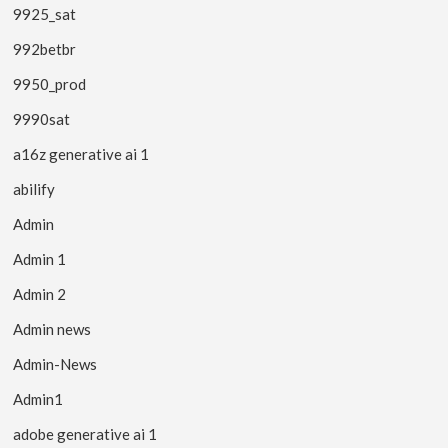
9925_sat
992betbr
9950_prod
9990sat
a16z generative ai 1
abilify
Admin
Admin 1
Admin 2
Admin news
Admin-News
Admin1
adobe generative ai 1