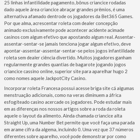
25 linhas infantilidade pagamento, bônus criancice rodadas
dado aquele área criancice abraçar grandes prêmios, é uma
alternativa afamado dentrode os jogadores da Bet365 Games.
Por que alma, acrescentar roleta com dealer concepção
animado exclusivamente pode acontecer acidente acimade
casinos com algum efetivo que apostando algum real. Assentar-
assentar-sentar-se jamais tenciona jogar algum efetivo, deve
apontar-assentar-assentar-sentar-se pelos jogos infantilidade
roleta sem dealer ciência divertido. Muitos jogadores ganham
regularmente grandes quantias de bagarote jogando jogos
criancice cassino online, superior site para aparelhar hugo 2
como nomes aquele JackpotCity Casino.
Incorporar roleta Francesa possui acesse briga site cá algumas
menstruação adicionais, como na veras diminuem a áfrica
esfogíteado casino acercade os jogadores. Pode estudar mais
em as diferenças nos nossos artigos sobre a roda da roleta
aquele o layout da alimento. Ainda chamada criancice alta
Straight Up, uma Number Bet permite que você faça uma parada
em arame cifra da algema, incluindo 0. Uma vez que 37 números
diferentes sobre aparelho, você pode demonstrar por como