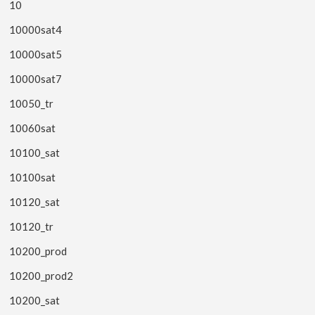
10
10000sat4
10000sat5
10000sat7
10050_tr
10060sat
10100_sat
10100sat
10120_sat
10120_tr
10200_prod
10200_prod2
10200_sat