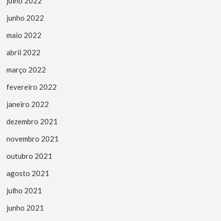
julho 2022
junho 2022
maio 2022
abril 2022
março 2022
fevereiro 2022
janeiro 2022
dezembro 2021
novembro 2021
outubro 2021
agosto 2021
julho 2021
junho 2021