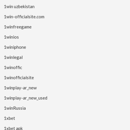
1win uzbekistan
1win-officialsite.com
1winfreegame
1winios
1winiphone
1winlegal
1winoffic
1winofficialsite
1winplay-ar_new
1winplay-ar_new_used
1winRussia
1xbet
1xbet apk