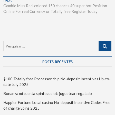
Gamble Miss Red-colored 150 chances 40 super hot Position
Online For real Currency or Totally free Register Today
POSTS RECENTES
$100 Totally free Processor chip No-deposit Incentives Up-to-
date July 2025
Bonanza mi cuenta spinfest slot: juguetear regalado
Happier Fortune Local casino No-deposit Incentive Codes Free
of charge Spins 2025