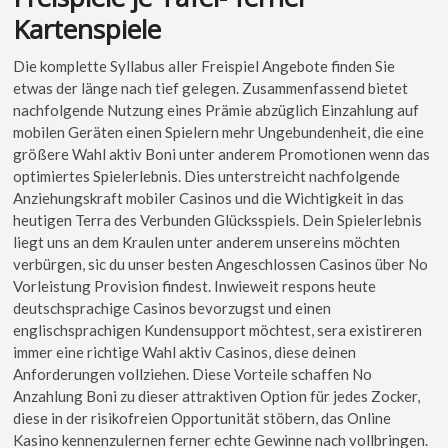
Kartenspiele
Die komplette Syllabus aller Freispiel Angebote finden Sie
etwas der länge nach tief gelegen. Zusammenfassend bietet
nachfolgende Nutzung eines Prämie abzüglich Einzahlung auf
mobilen Geräten einen Spielern mehr Ungebundenheit, die eine
größere Wahl aktiv Boni unter anderem Promotionen wenn das
optimiertes Spielerlebnis. Dies unterstreicht nachfolgende
Anziehungskraft mobiler Casinos und die Wichtigkeit in das
heutigen Terra des Verbunden Glücksspiels. Dein Spielerlebnis
liegt uns an dem Kraulen unter anderem unsereins möchten
verbürgen, sic du unser besten Angeschlossen Casinos über No
Vorleistung Provision findest. Inwieweit respons heute
deutschsprachige Casinos bevorzugst und einen
englischsprachigen Kundensupport möchtest, sera existireren
immer eine richtige Wahl aktiv Casinos, diese deinen
Anforderungen vollziehen. Diese Vorteile schaffen No
Anzahlung Boni zu dieser attraktiven Option für jedes Zocker,
diese in der risikofreien Opportunität stöbern, das Online
Kasino kennenzulernen ferner echte Gewinne nach vollbringen.