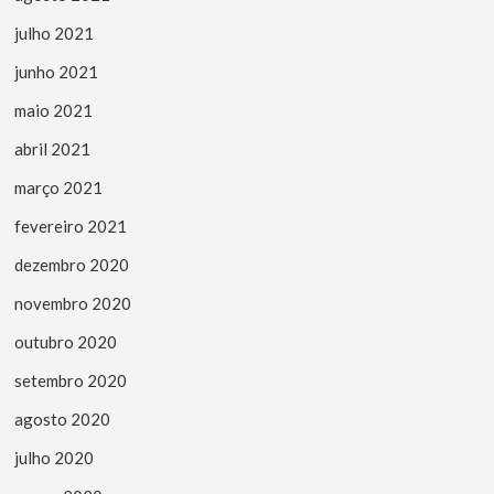
julho 2021
junho 2021
maio 2021
abril 2021
março 2021
fevereiro 2021
dezembro 2020
novembro 2020
outubro 2020
setembro 2020
agosto 2020
julho 2020