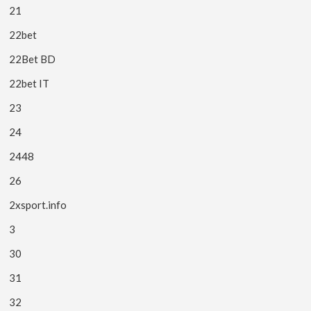
21
22bet
22Bet BD
22bet IT
23
24
2448
26
2xsport.info
3
30
31
32