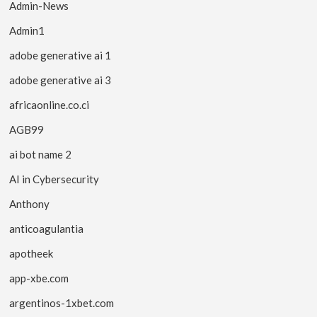
Admin-News
Admin1
adobe generative ai 1
adobe generative ai 3
africaonline.co.ci
AGB99
ai bot name 2
AI in Cybersecurity
Anthony
anticoagulantia
apotheek
app-xbe.com
argentinos-1xbet.com