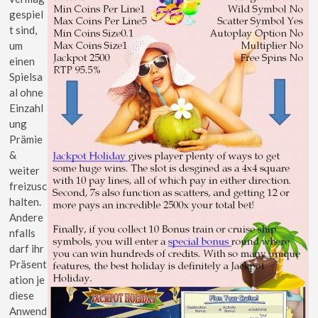
gespiel
t sind,
um
einen
Spielsa
al ohne
Einzahl
ung
Prämie
&
weiter
freizusc
halten.
Andere
nfalls
darf ihr
Präsent
ation je
diese
Anwend