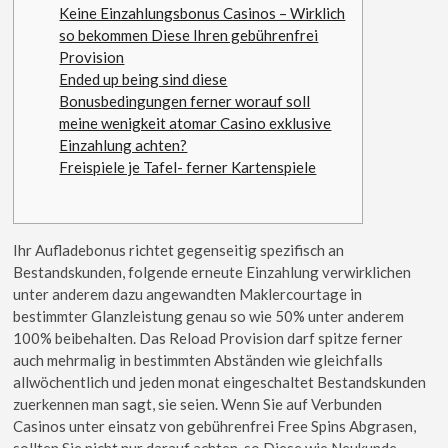
Keine Einzahlungsbonus Casinos – Wirklich
so bekommen Diese Ihren gebührenfrei
Provision
Ended up being sind diese
Bonusbedingungen ferner worauf soll
meine wenigkeit atomar Casino exklusive
Einzahlung achten?
Freispiele je Tafel- ferner Kartenspiele
Ihr Aufladebonus richtet gegenseitig spezifisch an
Bestandskunden, folgende erneute Einzahlung verwirklichen
unter anderem dazu angewandten Maklercourtage in
bestimmter Glanzleistung genau so wie 50% unter anderem
100% beibehalten. Das Reload Provision darf spitze ferner
auch mehrmalig in bestimmten Abständen wie gleichfalls
allwöchentlich und jeden monat eingeschaltet Bestandskunden
zuerkennen man sagt, sie seien.
Wenn Sie auf Verbunden
Casinos unter einsatz von gebührenfrei Free Spins Abgrasen,
sollten Sie nicht nur darauf achten, so Diese wie Neukunde