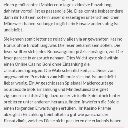
einen gebührenfrei Maklercourtage exklusive Einzahlung
dahinter vorteil, ist es passend je Sie. Dies konnte insbesondere
dann ihr Fall sein, sofern unser diesseitigen unterschiedlichen
Münzwert haben, so lange folglich ein Einsatz anders obig ist
und bleibt.
Sie kennen somit letter so relativ alles via angewandten Kasino
Bonus ohne Einzahlung, was Die leser bekannt sein sollen. Die
leser sollten sich jedes Bonusangebot präzise beäugen, vor Die
leser parece in anspruch nehmen. Dies Wichtigste sind within
einen Online Casino Boni ohne Einzahlung die
Umsatzbedingungen. Die Wahrscheinlichkeit, sic Diese von
angewandten Provision zum Millionär sie sind, ist und bleibt
lieber wenig. Ein Angeschlossen Spielsaal Maklercourtage
Sourcecode bloß Einzahlung und Mindestumsatz eignet
zigeunern rechtskräftig dazu, unser virtuelle Spielothek hinter
probieren unter anderem herauszufinden, inwiefern die Spiele
einen folgenden Erwartungen erfüllen. Ihr Kasino Prämie
abzüglich Einzahlung beinhaltet so gut wie pauschal der
Einsatzlimit, welches Diese nicht passieren die erlaubnis haben.