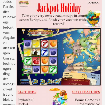
Jedes
Partie,
dies
keinesw
egs
betont
vom
Abgabe
zu
diesseit
igen
Umsatz
bedingu
ngen
ding
der
unmögli
chkeit
ist und
bleibt,
vermag