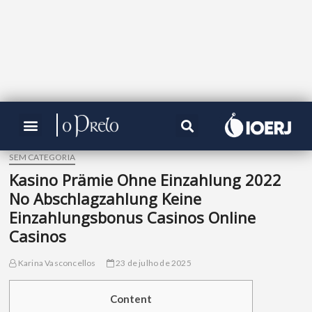
SEM CATEGORIA
Kasino Prämie Ohne Einzahlung 2022
No Abschlagzahlung Keine
Einzahlungsbonus Casinos Online
Casinos
Karina Vasconcellos
23 de julho de 2025
Content