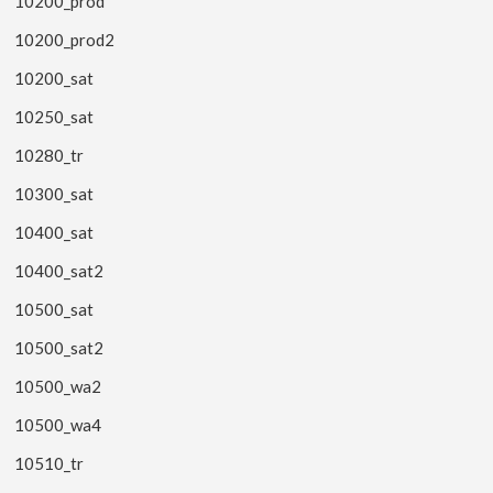
10200_prod
10200_prod2
10200_sat
10250_sat
10280_tr
10300_sat
10400_sat
10400_sat2
10500_sat
10500_sat2
10500_wa2
10500_wa4
10510_tr