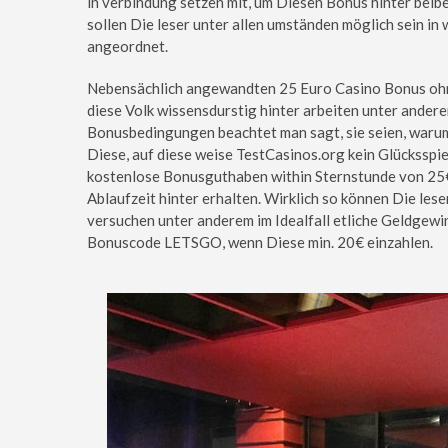
in verbindung setzen mit, um Diesen Bonus hinter bei
sollen Die leser unter allen umständen möglich sein in
angeordnet.
Nebensächlich angewandten 25 Euro Casino Bonus ohne 
diese Volk wissensdurstig hinter arbeiten unter ander
Bonusbedingungen beachtet man sagt, sie seien, warum 
Diese, auf diese weise TestCasinos.org kein Glücksspie
kostenlose Bonusguthaben within Sternstunde von 25€ 
Ablaufzeit hinter erhalten. Wirklich so können Die les
versuchen unter anderem im Idealfall etliche Geldgewi
Bonuscode LETSGO, wenn Diese min. 20€ einzahlen.