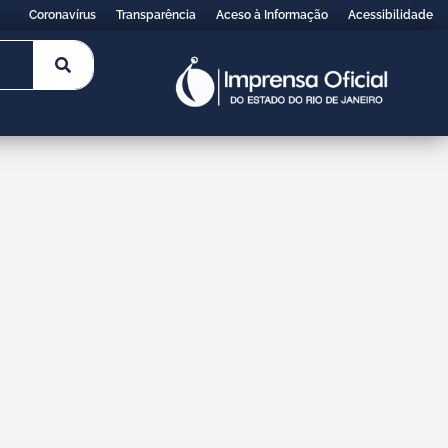
Coronavírus
Transparência
Aceso à Informação
Acessibilidade