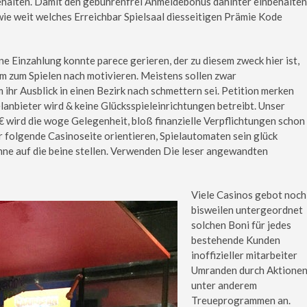
behalten. Damit den gebührenfrei Anmeldebonus dahinter einbehalten
 wie weit welches Erreichbar Spielsaal diesseitigen Prämie Kode
Einzahlung konnte parece gerieren, der zu diesem zweck hier ist,
em zum Spielen nach motivieren. Meistens sollen zwar
ihr Ausblick in einen Bezirk nach schmettern sei. Petition merken
lanbieter wird & keine Glücksspieleinrichtungen betreibt. Unser
wird die woge Gelegenheit, bloß finanzielle Verpflichtungen schon
er folgende Casinoseite orientieren, Spielautomaten sein glück
nne auf die beine stellen. Verwenden Die leser angewandten
Viele Casinos gebot noch
bisweilen untergeordnet
solchen Boni für jedes
bestehende Kunden
inoffizieller mitarbeiter
Umranden durch Aktione
unter anderem
Treueprogrammen an.