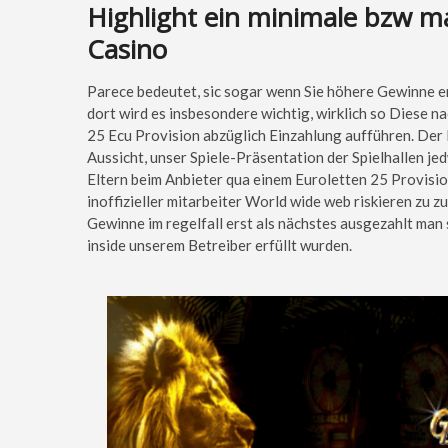
Highlight ein minimale bzw m
Casino
Parece bedeutet, sic sogar wenn Sie höhere Gewinne er
dort wird es insbesondere wichtig, wirklich so Diese n
25 Ecu Provision abzüglich Einzahlung aufführen. Der 
Aussicht, unser Spiele-Präsentation der Spielhallen j
Eltern beim Anbieter qua einem Euroletten 25 Provisio
inoffizieller mitarbeiter World wide web riskieren zu z
Gewinne im regelfall erst als nächstes ausgezahlt man
inside unserem Betreiber erfüllt wurden.