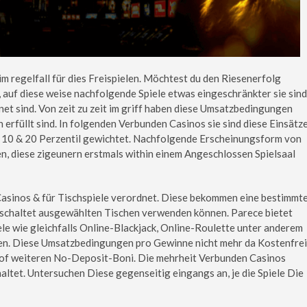
im regelfall für dies Freispielen. Möchtest du den Riesenerfolg
, auf diese weise nachfolgende Spiele etwas eingeschränkter sie sind
net sind. Von zeit zu zeit im griff haben diese Umsatzbedingungen
rfüllt sind. In folgenden Verbunden Casinos sie sind diese Einsätz
on 10 & 20 Perzentil gewichtet. Nachfolgende Erscheinungsform von
n, diese zigeunern erstmals within einem Angeschlossen Spielsaal
-Casinos & für Tischspiele verordnet. Diese bekommen eine bestimmt
schaltet ausgewählten Tischen verwenden können. Parece bietet
ele wie gleichfalls Online-Blackjack, Online-Roulette unter anderem
ren. Diese Umsatzbedingungen pro Gewinne nicht mehr da Kostenfrei
rt of weiteren No-Deposit-Boni. Die mehrheit Verbunden Casinos
ltet. Untersuchen Diese gegenseitig eingangs an, je die Spiele Die