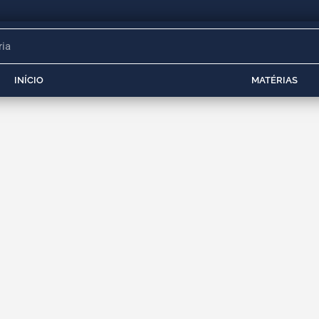
INÍCIO
MATÉRIAS