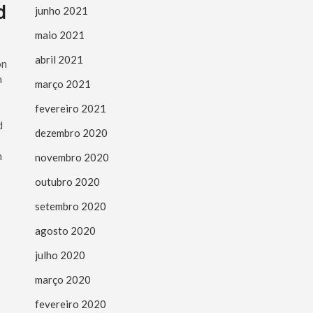
d
junho 2021
maio 2021
abril 2021
on
n
março 2021
fevereiro 2021
d
dezembro 2020
n
novembro 2020
outubro 2020
setembro 2020
agosto 2020
julho 2020
março 2020
fevereiro 2020