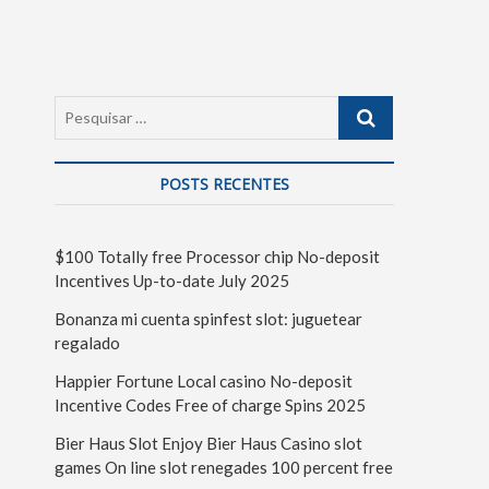
POSTS RECENTES
$100 Totally free Processor chip No-deposit
Incentives Up-to-date July 2025
Bonanza mi cuenta spinfest slot: juguetear
regalado
Happier Fortune Local casino No-deposit
Incentive Codes Free of charge Spins 2025
Bier Haus Slot Enjoy Bier Haus Casino slot
games On line slot renegades 100 percent free