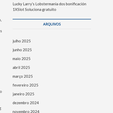
Lucky Larry’s Lobstermania dos bonificación
1XSlot Soluciona gratuito
,
ARQUIVOS
ls
julho 2025
junho 2025
maio 2025
abril 2025
março 2025
fevereiro 2025
no
janeiro 2025
dezembro 2024
g
novembro 2024