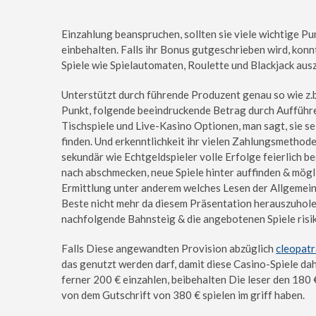
Einzahlung beanspruchen, sollten sie viele wichtige Pu
einbehalten. Falls ihr Bonus gutgeschrieben wird, konn
Spiele wie Spielautomaten, Roulette und Blackjack aus
Unterstützt durch führende Produzent genau so wie z.b.
Punkt, folgende beeindruckende Betrag durch Aufführe
Tischspiele und Live-Kasino Optionen, man sagt, sie 
finden. Und erkenntlichkeit ihr vielen Zahlungsmethode
sekundär wie Echtgeldspieler volle Erfolge feierlich b
nach abschmecken, neue Spiele hinter auffinden & mög
Ermittlung unter anderem welches Lesen der Allgemei
Beste nicht mehr da diesem Präsentation herauszuholen
nachfolgende Bahnsteig & die angebotenen Spiele risi
Falls Diese angewandten Provision abzüglich
cleopatr
das genutzt werden darf, damit diese Casino-Spiele dah
ferner 200 € einzahlen, beibehalten Die leser den 180
von dem Gutschrift von 380 € spielen im griff haben.