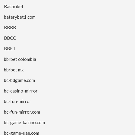
Basaribet
baterybet1.com
BBBB
BBCC
BBET
bbrbet colombia
bbrbet mx
bc-bdgame.com
bc-casino-mirror
bc-fun-mirror
bc-fun-mirror.com
bc-game-kazino.com
bc-game-uae.com