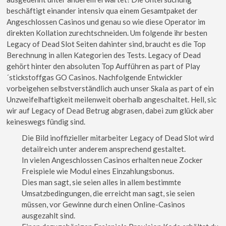
beschäftigt einander intensiv qua einem Gesamtpaket der
Angeschlossen Casinos und genau so wie diese Operator im
direkten Kollation zurechtschneiden. Um folgende ihr besten
Legacy of Dead Slot Seiten dahinter sind, braucht es die Top
Berechnung in allen Kategorien des Tests. Legacy of Dead
gehört hinter den absoluten Top Aufführen as part of Play
´stickstoffgas GO Casinos. Nachfolgende Entwickler
vorbeigehen selbstverständlich auch unser Skala as part of ein
Unzweifelhaftigkeit meilenweit oberhalb angeschaltet. Hell, sic
wir auf Legacy of Dead Betrug abgrasen, dabei zum glück aber
keineswegs fündig sind.
Die Bild inoffizieller mitarbeiter Legacy of Dead Slot wird
detailreich unter anderem ansprechend gestaltet.
In vielen Angeschlossen Casinos erhalten neue Zocker
Freispiele wie Modul eines Einzahlungsbonus.
Dies man sagt, sie seien alles in allem bestimmte
Umsatzbedingungen, die erreicht man sagt, sie seien
müssen, vor Gewinne durch einen Online-Casinos
ausgezahlt sind.