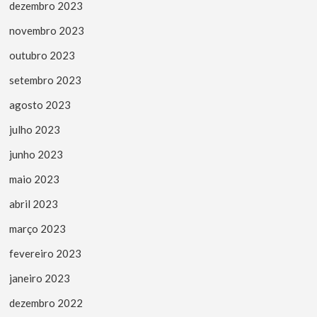
dezembro 2023
novembro 2023
outubro 2023
setembro 2023
agosto 2023
julho 2023
junho 2023
maio 2023
abril 2023
março 2023
fevereiro 2023
janeiro 2023
dezembro 2022