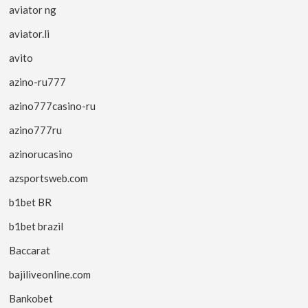
aviator ng
aviator.li
avito
azino-ru777
azino777casino-ru
azino777ru
azinorucasino
azsportsweb.com
b1bet BR
b1bet brazil
Baccarat
bajiliveonline.com
Bankobet