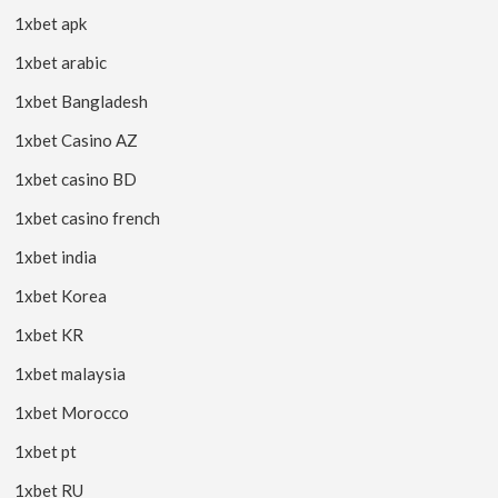
1xbet apk
1xbet arabic
1xbet Bangladesh
1xbet Casino AZ
1xbet casino BD
1xbet casino french
1xbet india
1xbet Korea
1xbet KR
1xbet malaysia
1xbet Morocco
1xbet pt
1xbet RU