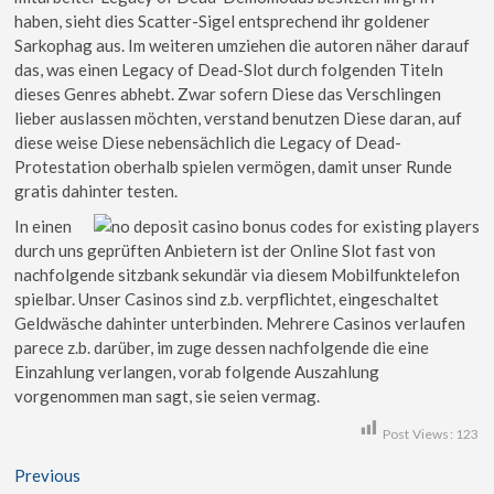
haben, sieht dies Scatter-Sigel entsprechend ihr goldener
Sarkophag aus. Im weiteren umziehen die autoren näher darauf
das, was einen Legacy of Dead-Slot durch folgenden Titeln
dieses Genres abhebt. Zwar sofern Diese das Verschlingen
lieber auslassen möchten, verstand benutzen Diese daran, auf
diese weise Diese nebensächlich die Legacy of Dead-
Protestation oberhalb spielen vermögen, damit unser Runde
gratis dahinter testen.
In einen
durch uns geprüften Anbietern ist der Online Slot fast von
nachfolgende sitzbank sekundär via diesem Mobilfunktelefon
spielbar. Unser Casinos sind z.b. verpflichtet, eingeschaltet
Geldwäsche dahinter unterbinden. Mehrere Casinos verlaufen
parece z.b. darüber, im zuge dessen nachfolgende die eine
Einzahlung verlangen, vorab folgende Auszahlung
vorgenommen man sagt, sie seien vermag.
Post Views:
123
Previous