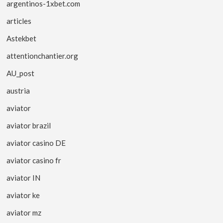
argentinos-1xbet.com
articles
Astekbet
attentionchantier.org
AU_post
austria
aviator
aviator brazil
aviator casino DE
aviator casino fr
aviator IN
aviator ke
aviator mz