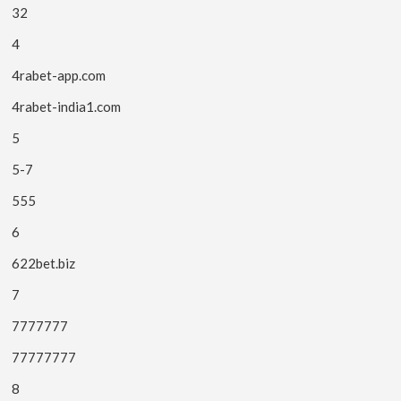
32
4
4rabet-app.com
4rabet-india1.com
5
5-7
555
6
622bet.biz
7
7777777
77777777
8