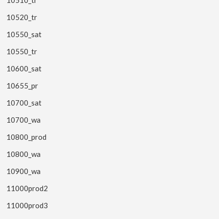
10520_tr
10550_sat
10550_tr
10600_sat
10655_pr
10700_sat
10700_wa
10800_prod
10800_wa
10900_wa
11000prod2
11000prod3