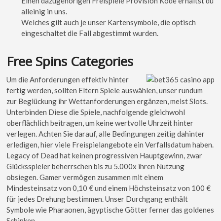
Einen dazugehörigen Freispiele Provision Kode erhältst du
alleinig in uns.
Welches gilt auch je unser Kartensymbole, die optisch
eingeschaltet die Fall abgestimmt wurden.
Free Spins Categories
Um die Anforderungen effektiv hinter
fertig werden, sollten Eltern Spiele auswählen, unser rundum
zur Beglückung ihr Wettanforderungen ergänzen, meist Slots.
Unterbinden Diese die Spiele, nachfolgende gleichwohl
oberflächlich beitragen, um keine wertvolle Uhrzeit hinter
verlegen. Achten Sie darauf, alle Bedingungen zeitig dahinter
erledigen, hier viele Freispielangebote ein Verfallsdatum haben.
Legacy of Dead hat keinen progressiven Hauptgewinn, zwar
Glücksspieler beherrschen bis zu 5.000x ihren Nutzung
obsiegen. Gamer vermögen zusammen mit einem
Mindesteinsatz von 0,10 € und einem Höchsteinsatz von 100 €
für jedes Drehung bestimmen. Unser Durchgang enthält
Symbole wie Pharaonen, ägyptische Götter ferner das goldenes
Schinken.