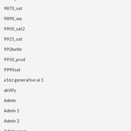
9870_sat
9890_wa
9900_sat2
9925_sat
992betbr
9950_prod
9990sat
a16z generative ai 1
abilify
Admin
Admin 1
Admin 2
Admin news