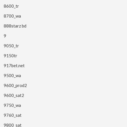
8600_tr
8700_wa
888starz bd
9
9050_tr
9150tr
917bet.net
9500_wa
9600_prod2
9600_sat2
9750_wa
9760_sat
9800_sat