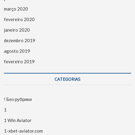
março 2020
fevereiro 2020
janeiro 2020
dezembro 2019
agosto 2019
fevereiro 2019
CATEGORIAS
! Без рубрики
1
1 Win Aviator
1-xbet-aviator.com