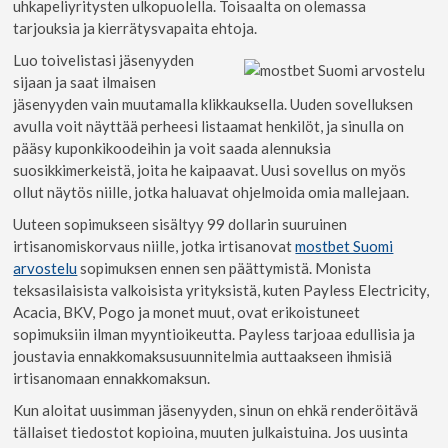
uhkapeliyritysten ulkopuolella. Toisaalta on olemassa
tarjouksia ja kierrätysvapaita ehtoja.
Luo toivelistasi jäsenyyden
sijaan ja saat ilmaisen
jäsenyyden vain muutamalla klikkauksella. Uuden sovelluksen
avulla voit näyttää perheesi listaamat henkilöt, ja sinulla on
pääsy kuponkikoodeihin ja voit saada alennuksia
suosikkimerkeistä, joita he kaipaavat. Uusi sovellus on myös
ollut näytös niille, jotka haluavat ohjelmoida omia mallejaan.
Uuteen sopimukseen sisältyy 99 dollarin suuruinen
irtisanomiskorvaus niille, jotka irtisanovat
mostbet Suomi
arvostelu
sopimuksen ennen sen päättymistä. Monista
teksasilaisista valkoisista yrityksistä, kuten Payless Electricity,
Acacia, BKV, Pogo ja monet muut, ovat erikoistuneet
sopimuksiin ilman myyntioikeutta. Payless tarjoaa edullisia ja
joustavia ennakkomaksusuunnitelmia auttaakseen ihmisiä
irtisanomaan ennakkomaksun.
Kun aloitat uusimman jäsenyyden, sinun on ehkä renderöitävä
tällaiset tiedostot kopioina, muuten julkaistuina. Jos uusinta