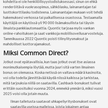
kohdetta ei ole henkilöllisyystodistuksessasi, sinun on ehkä
renderöitävä vuokrasopimus, sähkölasku, lainanantajan tai
luottokorttilasku todisteena. Lainanantajan mukaan voit tehdä
hakemuksesi verkossa tai paikallisessa osastossa. Testaamalla
käyttäjiä on käytössä yli 90 000 lisämaksullista tai täysin
ilmaista pankkiautomaattia. Quontic tarjoaa myös vankan
online-rahoituksen ja saat vankkoja mobiilisovellusarvosteluja.
Tammikuussa 2022 Quontic poisti tilinylitysmaksut ja
mahdolliset luottorajamaksut.
Miksi Common Direct?
Jotkut ovat epätavallisia, kun taas jotkut ovat itse asiassa
monimutkaisempia löytää, mutta juuri sitä varten ilmainen
bonus on olemassa. Koska netissä on valtava määrä kasinoita,
voi olla todella jännittävää käydä niissä kaikissa ja tarkistaa,
mitä tarjouksia niillä on saatavilla. Cashback-bonukset tulivat
erittäin suosituiksi vuonna 2024, emmekä ymmärrä, miksi vuosi
2025 voisi olla jotain muuta.
Ilman talletusta saatavat uhkapeliyritysbonukset ovat
saatavilla useissa malleissa, joista jokainen antaa