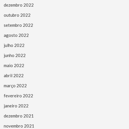
dezembro 2022
outubro 2022
setembro 2022
agosto 2022
julho 2022
junho 2022
maio 2022
abril 2022
março 2022
fevereiro 2022
janeiro 2022
dezembro 2021
novembro 2021