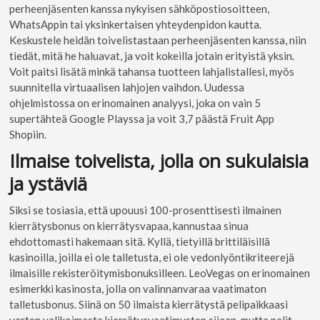
perheenjäsenten kanssa nykyisen sähköpostiosoitteen,
WhatsAppin tai yksinkertaisen yhteydenpidon kautta.
Keskustele heidän toivelistastaan perheenjäsenten kanssa, niin
tiedät, mitä he haluavat, ja voit kokeilla jotain erityistä yksin.
Voit paitsi lisätä minkä tahansa tuotteen lahjalistallesi, myös
suunnitella virtuaalisen lahjojen vaihdon. Uudessa
ohjelmistossa on erinomainen analyysi, joka on vain 5
supertähteä Google Playssa ja voit 3,7 päästä Fruit App
Shopiin.
Ilmaise toivelista, jolla on sukulaisia
ja ystäviä
Siksi se tosiasia, että upouusi 100-prosenttisesti ilmainen
kierrätysbonus on kierrätysvapaa, kannustaa sinua
ehdottomasti hakemaan sitä. Kyllä, tietyillä brittiläisillä
kasinoilla, joilla ei ole talletusta, ei ole vedonlyöntikriteerejä
ilmaisille rekisteröitymisbonuksilleen. LeoVegas on erinomainen
esimerkki kasinosta, jolla on valinnanvaraa vaatimaton
talletusbonus. Siinä on 50 ilmaista kierrätystä pelipaikkaasi