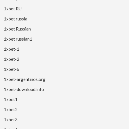
1xbet RU
1xbet russia
1xbet Russian
1xbet russian1
1xbet-1
1xbet-2
1xbet-6
1xbet-argentinos.org
1xbet-download.info
1xbet1
1xbet2
1xbet3