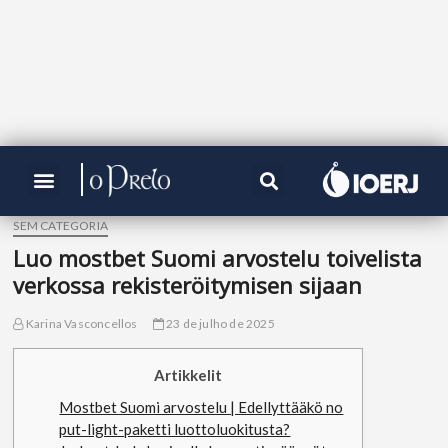
SEM CATEGORIA
Luo mostbet Suomi arvostelu toivelista
verkossa rekisteröitymisen sijaan
Karina Vasconcellos
23 de julho de 2025
Artikkelit
Mostbet Suomi arvostelu | Edellyttääkö no
put-light-paketti luottoluokitusta?