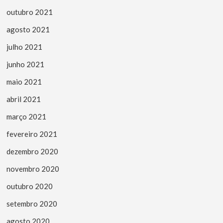
outubro 2021
agosto 2021
julho 2021
junho 2021
maio 2021
abril 2021
março 2021
fevereiro 2021
dezembro 2020
novembro 2020
outubro 2020
setembro 2020
agosto 2020