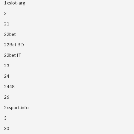
1xslot-arg
2
21
22bet
22Bet BD
22bet IT
23
24
2448
26
2xsport.info
3
30