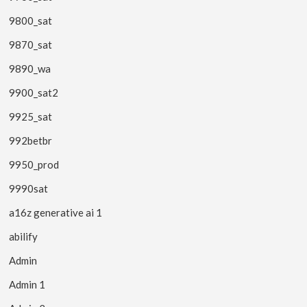
9800_sat
9870_sat
9890_wa
9900_sat2
9925_sat
992betbr
9950_prod
9990sat
a16z generative ai 1
abilify
Admin
Admin 1