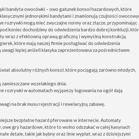
ki bandyta owocówki – owo gatunek konsol hazardowych, które
e klasycznymi jednorękimi bandytami i znamionują czujności owocow
 rozrywki mogą mieć zwyczajne normy oraz złącze, przypominając
pod koniec dochodzimy do odwiedzenia bardzo dobrej konkluzji, któ
ty wraz z efektowną oprawą graficzną i wymyślną konstrukcją
ierek, które mają naszej firmie posługiwać do odwiedzenia
 uwagi lepiej aniżeli klasyka zaprezentowana za pośrednictwem
świat absolutny różnych konsol, które pociągają zarówno młodych,
 zamieszczane wszelakiego dnia.
tne rozrywki w automatach wyjąwszy logowania na ogół dają
uwagi na brak musu rejestracji i rewelacyjną zabawę.
niejsze bezpłatne hazard pferowane w internecie. Automaty
, owe gry hazardowe, które to wolno odszukać w całej kasynach
e detale, takie jak bębny oraz linie wypłat, wraz z dzisiejszymi