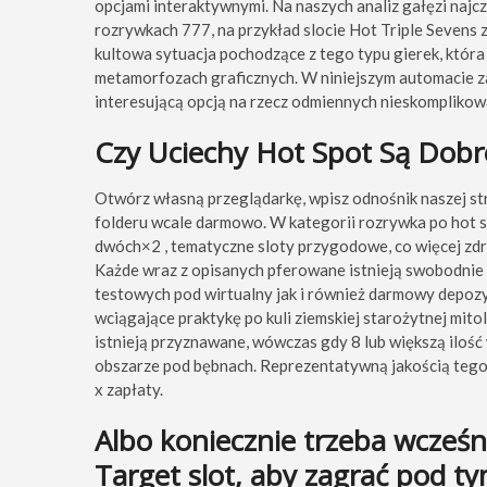
opcjami interaktywnymi. Na naszych analiz gałęzi najc
rozrywkach 777, na przykład slocie Hot Triple Sevens
kultowa sytuacja pochodzące z tego typu gierek, która
metamorfozach graficznych. W niniejszym automacie za
interesującą opcją na rzecz odmiennych nieskomplikow
Czy Uciechy Hot Spot Są Dobr
Otwórz własną przeglądarkę, wpisz odnośnik naszej st
folderu wcale darmowo. W kategorii rozrywka po hot 
dwóch×2 , tematyczne sloty przygodowe, co więcej zdr
Każde wraz z opisanych pferowane istnieją swobodnie w
testowych pod wirtualny jak i również darmowy depozy
wciągające praktykę po kuli ziemskiej starożytnej mito
istnieją przyznawane, wówczas gdy 8 lub większą iloś
obszarze pod bębnach. Reprezentatywną jakością tegoż
x zapłaty.
Albo koniecznie trzeba wcześn
Target slot, aby zagrać pod 