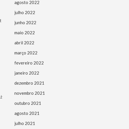
agosto 2022
julho 2022
t
junho 2022
maio 2022
abril 2022
março 2022
fevereiro 2022
janeiro 2022
dezembro 2021
novembro 2021
aż
outubro 2021
agosto 2021
julho 2021