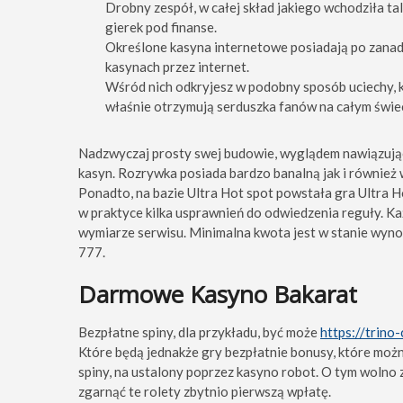
Drobny zespół, w całej skład jakiego wchodziła ta
gierek pod finanse.
Określone kasyna internetowe posiadają po zanadrz
kasynach przez internet.
Wśród nich odkryjesz w podobny sposób uciechy, kt
właśnie otrzymują serduszka fanów na całym świec
Nadzwyczaj prosty swej budowie, wyglądem nawiązuj
kasyn. Rozrywka posiada bardzo banalną jak i również 
Ponadto, na bazie Ultra Hot spot powstała gra Ultra H
w praktyce kilka usprawnień do odwiedzenia reguły. K
wymiarze serwisu. Minimalna kwota jest w stanie wynos
777.
Darmowe Kasyno Bakarat
Bezpłatne spiny, dla przykładu, być może
https://trino
Które będą jednakże gry bezpłatnie bonusy, które mo
spiny, na ustalony poprzez kasyno robot. O tym wolno
zgarnąć te rolety zbytnio pierwszą wpłatę.