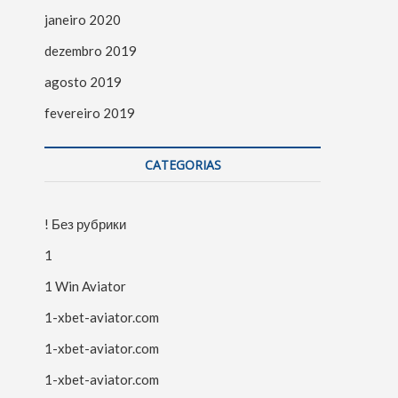
janeiro 2020
dezembro 2019
agosto 2019
fevereiro 2019
CATEGORIAS
! Без рубрики
1
1 Win Aviator
1-xbet-aviator.com
1-xbet-aviator.com
1-xbet-aviator.com