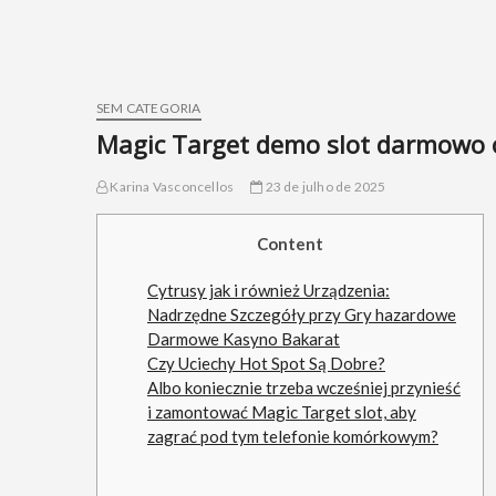
SEM CATEGORIA
Magic Target demo slot darmow
Karina Vasconcellos
23 de julho de 2025
Content
Cytrusy jak i również Urządzenia:
Nadrzędne Szczegóły przy Gry hazardowe
Darmowe Kasyno Bakarat
Czy Uciechy Hot Spot Są Dobre?
Albo koniecznie trzeba wcześniej przynieść
i zamontować Magic Target slot, aby
zagrać pod tym telefonie komórkowym?