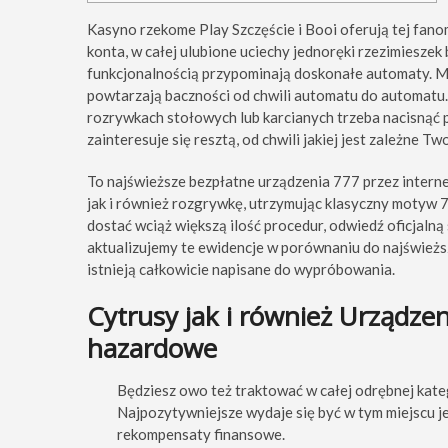
Kasyno rzekome Play Szczęście i Booi oferują tej fa
konta, w całej ulubione uciechy jednoręki rzezimieszek
funkcjonalnością przypominają doskonałe automaty. Maj
powtarzają baczności od chwili automatu do automatu
rozrywkach stołowych lub karcianych trzeba nacisnąć 
zainteresuje się resztą, od chwili jakiej jest zależne Two
To najświeższe bezpłatne urządzenia 777 przez intern
jak i również rozgrywkę, utrzymując klasyczny motyw
dostać wciąż większą ilość procedur, odwiedź oficjaln
aktualizujemy te ewidencje w porównaniu do najświeższ
istnieją całkowicie napisane do wypróbowania.
Cytrusy jak i również Urządze
hazardowe
Będziesz owo też traktować w całej odrębnej kateg
Najpozytywniejsze wydaje się być w tym miejscu je
rekompensaty finansowe.