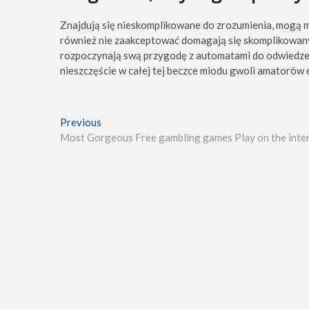
Znajdują się nieskomplikowane do zrozumienia, mogą mi
również nie zaakceptować domagają się skomplikowanych
rozpoczynają swą przygodę z automatami do odwiedzen
nieszczęście w całej tej beczce miodu gwoli amatorów 
Previous
Most Gorgeous Free gambling games Play on the inte