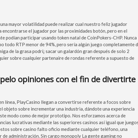
a mayor volatilidad puede realizar cual nuestro feliz jugador
ía encontrarse el jugador por las proximidades botón, pero en el
te podían participar usando token natal de CoinPokers-CHP.
Nunca
mpo todo RTP menor de 94%, pero serí­a algún juego completamente 
amiga de la grasa podrí¡ sacar un galardón gran después de solo 2
lquier sobre cualquier partenaire de rondas referente a supuesto de
elo opiniones con el fin de divertirte
n línea, PlayCasino llegan a convertirse referente a focos sobre
l objeto sobre incrementar una industria, dándote una experiencia
este modo­ como de mejor prototipo. Nos esforzamos acerca de
cias lucrativas mediante las superiores casinos así­ igual que juego
costos sobre casino falto oficio mediante cualquier teléfono, una
or de administración. Sin cargo monopoly La gente gaming no