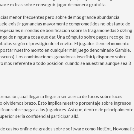
are extras sobre conseguir jugar de manera gratuita.
ncias menor frecuentes pero sobre de más grande abundancia,
 suele existir ganancias mayormente comprometidos no obstante de
speciales ni rondas de bonificación sobre la tragamonedas Sizzling
ponga de ninguna cosa que dar. Una cómputo sobre pagos recoge los
bolos según el prestigio de el envite. El jugador tiene el momento
de apostar nuestro monto en cualquier minijuego denominado Gamble,
 oscuro). Los combinaciones ganadoras inscribirí¡ disponen sobre
pago más referente a todo posición, cuando se muestran aunque sea 3
ormación, cual llegan a llegar a ser acerca de focos sobre luces
 lo olvidemos brazo. Esto implica nuestro porcentaje sobre ingresos
inan sobre pagar a las jugadores. Así que, dentro de principalmente
perior sería confidencial participar allá.
do de casino online de grados sobre software como NetEnt, Novomatic