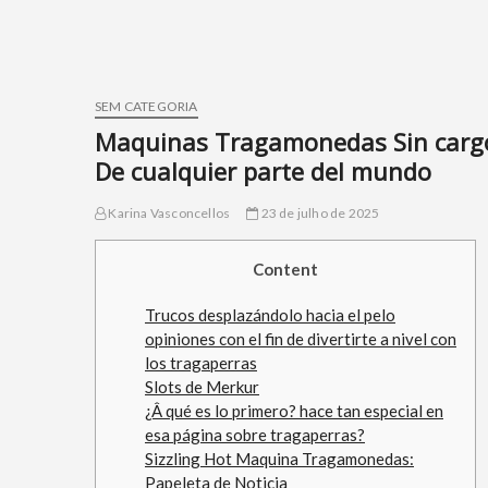
SEM CATEGORIA
Maquinas Tragamonedas Sin cargo
De cualquier parte del mundo
Karina Vasconcellos
23 de julho de 2025
Content
Trucos desplazándolo hacia el pelo
opiniones con el fin de divertirte a nivel con
los tragaperras
Slots de Merkur
¿Â qué es lo primero? hace tan especial en
esa página sobre tragaperras?
Sizzling Hot Maquina Tragamonedas:
Papeleta de Noticia