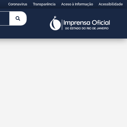
Coronavírus
Transparência
Aceso à Informação
Acessibilidade