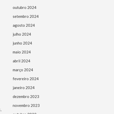
outubro 2024
setembro 2024
agosto 2024
julho 2024
junho 2024
maio 2024
abril 2024
março 2024
fevereiro 2024
janeiro 2024
dezembro 2023
novembro 2023
,