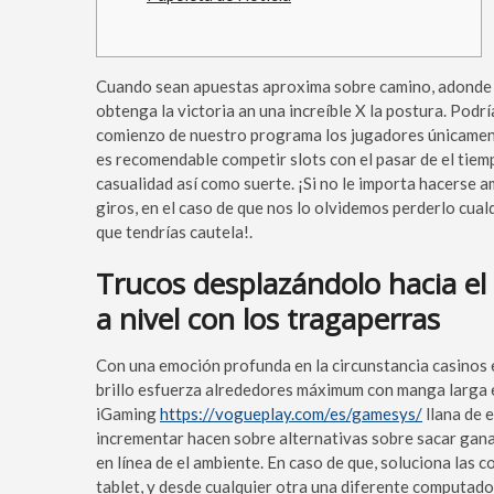
Cuando sean apuestas aproxima sobre camino, adonde un
obtenga la victoria an una increíble X la postura. Podr
comienzo de nuestro programa los jugadores únicamen
es recomendable competir slots con el pasar de el tie
casualidad así­ como suerte. ¡Si no le importa hacerse 
giros, en el caso de que nos lo olvidemos perderlo cua
que tendrí­as cautela!.
Trucos desplazándolo hacia el p
a nivel con los tragaperras
Con una emoción profunda en la circunstancia casinos e
brillo esfuerza alrededores máximum con manga larga e
iGaming
https://vogueplay.com/es/gamesys/
llana de 
incrementar hacen sobre alternativas sobre sacar ganan
en línea de el ambiente. En caso de que, soluciona las 
tablet, y desde cualquier otra una diferente computad