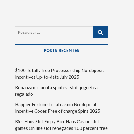
POSTS RECENTES
$100 Totally free Processor chip No-deposit
Incentives Up-to-date July 2025
Bonanza mi cuenta spinfest slot: juguetear
regalado
Happier Fortune Local casino No-deposit
Incentive Codes Free of charge Spins 2025
Bier Haus Slot Enjoy Bier Haus Casino slot
games On line slot renegades 100 percent free