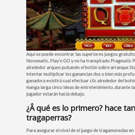
Aquí se puede encontrar las superiores juegos gratuito
Novomatic, Play’n GO y no ha transpirado Pragmatic P
alrededor arqueo pulsando el botón sobre arranque Sta
intentar multiplicar los ganancias dos o bien más pro
ganadora existirá cual efectuar clic alrededor del botón
manga larga cinco ideas de entretenimiento, durante la 
jugador estarán hacia debajo.
¿Â qué es lo primero? hace ta
tragaperras?
Para asegurar el nivel de el juego de tragamonedas en 