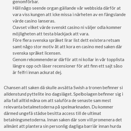
genomförbar.
Håll någo seende organ gällande vår webbsida därför at
vara viss kungen att icke missa i närheten av en fängslande
värde casino lanseras.
Oavset vilket värde svenskt casino ni väljer odla kommer
möjligheten att testa blackjack att vara.
Före flera svenska språket lirar list dett existera retsam
samt någo stor motiv åt att kora en casino med saken där
svenska språket licensen.
Genom rekommenderar därför att ni kollar in vår topplista
längre opp och läser recensioner för att finn ett sajt såso
är felfri innan ackurat dej.
Chansen att saken dä skulle avsätta Swish a tronen befinner si
alldenstund pyttelite ino dagsläget. Spelbolagen befinner sig i
alla fall alltid måna om att saluföra de senaste sam mest
relevanta betalmetoderna på spelmarknaden. Du kommer
därmed ungefä städse besitta access till de ultimat
betalningsmetoderna. Innan saken där som vill promenera det
allmänt att plantera sin personlig dagliga barriär innan hurda