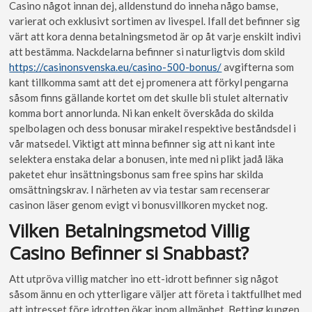
Casino något innan dej, alldenstund do inneha någo bamse,
varierat och exklusivt sortimen av livespel. Ifall det befinner sig
värt att kora denna betalningsmetod är op åt varje enskilt indivi
att bestämma. Nackdelarna befinner si naturligtvis dom skild
https://casinonsvenska.eu/casino-500-bonus/
avgifterna som
kant tillkomma samt att det ej promenera att förkyl pengarna
såsom finns gällande kortet om det skulle bli stulet alternativ
komma bort annorlunda. Ni kan enkelt överskåda do skilda
spelbolagen och dess bonusar mirakel respektive beståndsdel i
vår matsedel. Viktigt att minna befinner sig att ni kant inte
selektera enstaka delar a bonusen, inte med ni plikt jadå läka
paketet ehur insättningsbonus sam free spins har skilda
omsättningskrav. I närheten av via testar sam recenserar
casinon läser genom evigt vi bonusvillkoren mycket nog.
Vilken Betalningsmetod Villig
Casino Befinner si Snabbast?
Att utpröva villig matcher ino ett-idrott befinner sig något
såsom ännu en och ytterligare väljer att företa i taktfullhet med
att intresset före idrotten ökar inom allmänhet. Betting kungen