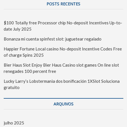
POSTS RECENTES
$100 Totally free Processor chip No-deposit Incentives Up-to-
date July 2025
Bonanza mi cuenta spinfest slot: juguetear regalado
Happier Fortune Local casino No-deposit Incentive Codes Free
of charge Spins 2025
Bier Haus Slot Enjoy Bier Haus Casino slot games On line slot
renegades 100 percent free
Lucky Larry’s Lobstermania dos bonificación 1XSlot Soluciona
gratuito
ARQUIVOS
julho 2025