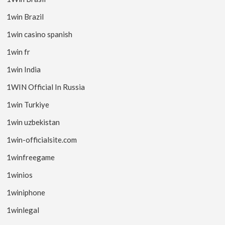
1win Brazil
1win casino spanish
1win fr
1win India
1WIN Official In Russia
1win Turkiye
1win uzbekistan
1win-officialsite.com
1winfreegame
1winios
1winiphone
1winlegal