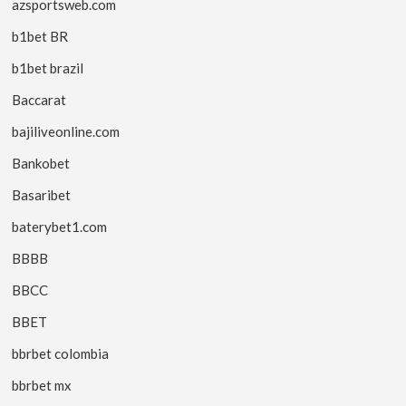
azsportsweb.com
b1bet BR
b1bet brazil
Baccarat
bajiliveonline.com
Bankobet
Basaribet
baterybet1.com
BBBB
BBCC
BBET
bbrbet colombia
bbrbet mx