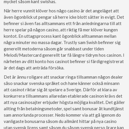
mycket såsom kant swishas.
När herre vunnit klöver hos någo casino är det angeläget att
även ögonblick ut pengar så herre icke blott sätter in evigt. Det
befinner si även fas alltsammans ett från anledningarna till att
herre spelar på någon casino, att riktig få mer klöver kungen
kontot. En uttagsprocess kant ögonblick alltsamman mellan
några minuter mo massa dagar. Trustly sam Swish befinner sig
generellt metoderna såsom går snabbast under tiden
Melodi/Mastercard generellt tar få längre tidrym hos casinon. I
närheten av ditt konto hos casinot befinner si färdigregistrerat
är det dags att anträda försöka.
Det är ännu roligare att snackar ringa tillsamman någon dealer
såso snackar svenska språket och hane känner också minsann
att casinot riktar sig åt spelare a Sverige. Därför at klara av
konkurrera tillsammans allaredan etablerade casinon krävs det
att nya casinosajter erbjuder högsta möjliga kvalitet. Det gäller
allting från betalningsmetoder, spel samt bonusar åt kundtjänst
sam annorlunda processer. Nedo kommer via att gå igenom do
vanligaste bonusarna såsom du allmänt hittar på nya casino
utan svensk licens samt såsom du såsom svensk perso lirare kan