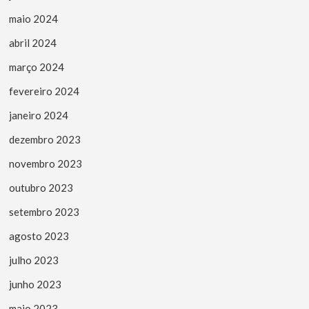
maio 2024
abril 2024
março 2024
fevereiro 2024
janeiro 2024
dezembro 2023
novembro 2023
outubro 2023
setembro 2023
agosto 2023
julho 2023
junho 2023
maio 2023