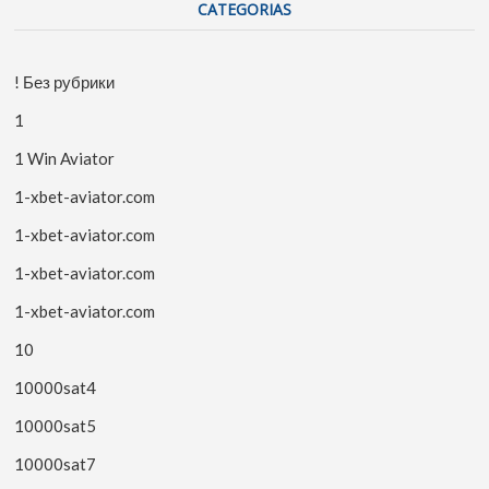
CATEGORIAS
! Без рубрики
1
1 Win Aviator
1-xbet-aviator.com
1-xbet-aviator.com
1-xbet-aviator.com
1-xbet-aviator.com
10
10000sat4
10000sat5
10000sat7