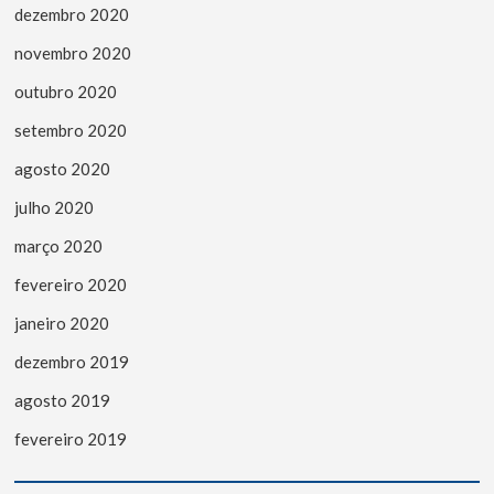
dezembro 2020
novembro 2020
outubro 2020
setembro 2020
agosto 2020
julho 2020
março 2020
fevereiro 2020
janeiro 2020
dezembro 2019
agosto 2019
fevereiro 2019