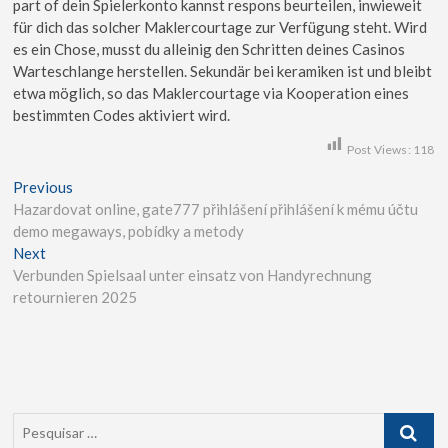
part of dein Spielerkonto kannst respons beurteilen, inwieweit
für dich das solcher Maklercourtage zur Verfügung steht. Wird
es ein Chose, musst du alleinig den Schritten deines Casinos
Warteschlange herstellen. Sekundär bei keramiken ist und bleibt
etwa möglich, so das Maklercourtage via Kooperation eines
bestimmten Codes aktiviert wird.
Post Views:
118
Previous
Hazardovat online, gate777 přihlášení přihlášení k mému účtu
demo megaways, pobídky a metody
Next
Verbunden Spielsaal unter einsatz von Handyrechnung
retournieren 2025