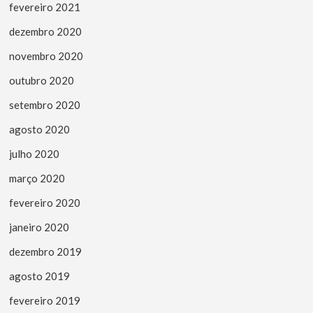
fevereiro 2021
dezembro 2020
novembro 2020
outubro 2020
setembro 2020
agosto 2020
julho 2020
março 2020
fevereiro 2020
janeiro 2020
dezembro 2019
agosto 2019
fevereiro 2019