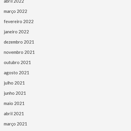
abril 2022
março 2022
fevereiro 2022
janeiro 2022
dezembro 2021
novembro 2021
outubro 2021
agosto 2021
julho 2021
junho 2021
maio 2021
abril 2021
março 2021