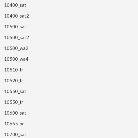
10400_sat
10400_sat2
10500_sat
10500_sat2
10500_wa2
10500_wa4
10510_tr
10520_tr
10550_sat
10550_tr
10600_sat
10655_pr
10700_sat