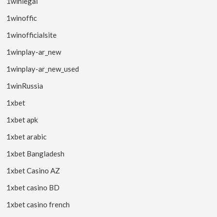
1winlegal
1winoffic
1winofficialsite
1winplay-ar_new
1winplay-ar_new_used
1winRussia
1xbet
1xbet apk
1xbet arabic
1xbet Bangladesh
1xbet Casino AZ
1xbet casino BD
1xbet casino french