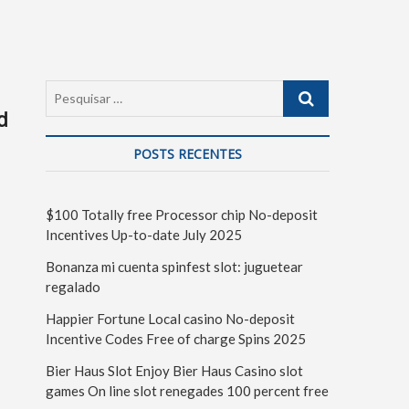
d
POSTS RECENTES
$100 Totally free Processor chip No-deposit
Incentives Up-to-date July 2025
Bonanza mi cuenta spinfest slot: juguetear
regalado
Happier Fortune Local casino No-deposit
Incentive Codes Free of charge Spins 2025
Bier Haus Slot Enjoy Bier Haus Casino slot
games On line slot renegades 100 percent free