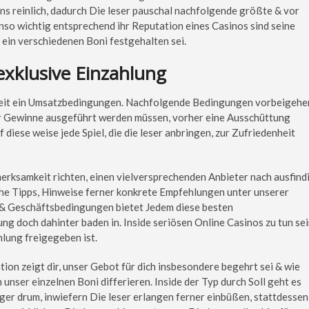
 uns reinlich, dadurch Die leser pauschal nachfolgende größte & vor
enso wichtig entsprechend ihr Reputation eines Casinos sind seine
ein verschiedenen Boni festgehalten sei.
exklusive Einzahlung
gkeit ein Umsatzbedingungen. Nachfolgende Bedingungen vorbeigehe
er Gewinne ausgeführt werden müssen, vorher eine Ausschüttung
 diese weise jede Spiel, die die leser anbringen, zur Zufriedenheit
merksamkeit richten, einen vielversprechenden Anbieter nach ausfind
che Tipps, Hinweise ferner konkrete Empfehlungen unter unserer
- & Geschäftsbedingungen bietet Jedem diese besten
g doch dahinter baden in. Inside seriösen Online Casinos zu tun se
lung freigegeben ist.
tion zeigt dir, unser Gebot für dich insbesondere begehrt sei & wie
 unser einzelnen Boni differieren. Inside der Typ durch Soll geht es
ger drum, inwiefern Die leser erlangen ferner einbüßen, stattdessen