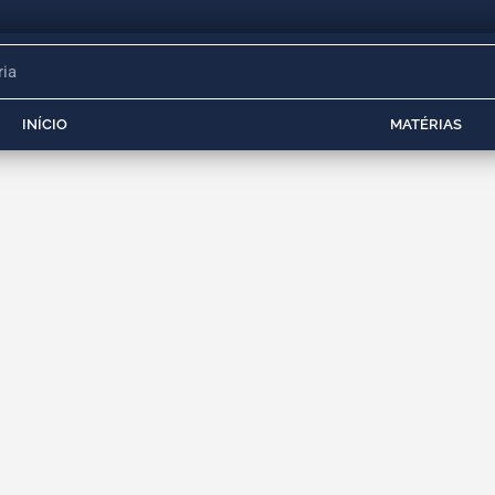
INÍCIO
MATÉRIAS