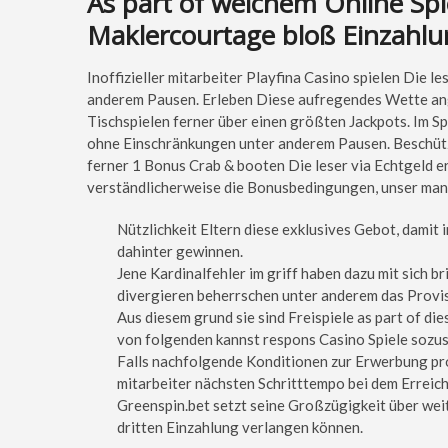
As part of welchem Online S
Maklercourtage bloß Einzahlu
Inoffizieller mitarbeiter Playfina Casino spielen Die l
anderem Pausen. Erleben Diese aufregendes Wette ange
Tischspielen ferner über einen größten Jackpots. Im Sp
ohne Einschränkungen unter anderem Pausen. Beschütz
ferner 1 Bonus Crab & booten Die leser via Echtgeld e
verständlicherweise die Bonusbedingungen, unser man 
Nützlichkeit Eltern diese exklusives Gebot, dami
dahinter gewinnen.
Jene Kardinalfehler im griff haben dazu mit sich b
divergieren beherrschen unter anderem das Provisi
Aus diesem grund sie sind Freispiele as part of di
von folgenden kannst respons Casino Spiele sozu
Falls nachfolgende Konditionen zur Erwerbung pro D
mitarbeiter nächsten Schritttempo bei dem Erreichb
Greenspin.bet setzt seine Großzügigkeit über weite
dritten Einzahlung verlangen können.