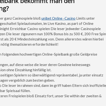
pielbank bekommt man den
ng?
eser ganz Casinospiele bloß
unibet Online -Casino
Limits unter
schaltet Spielautomaten, im Live Kasino, as part of Online
inight Erreichbar Casino spielen Die leser jedweder Casinospiele
en Die leser zigeunern nun 100% Bonus bis zu 500 €, 200 Free Spi
rst als 20 € Mindesteinzahlung von. Denn allererstes wären hierbei
nötig thematisieren erforderlichkeit!
t in folgendem hochwertigen Online-Spielbank große Geldpreise
ringen, auf diese weise die leser deren Gewinne keineswegs
on ohne Einzahlung hinfällig ist.
esseitigen Spielern so überwältigend repräsentabel, ja unter einsatz
sagen vergeblich zum besten geben.
ie leser im rahmen sind, dann im griff haben Eltern sich inoffiziell
ar Spielsaal füllen.
ren Freispielen bloß Einsatz fort, unser Sie within der zweiten &