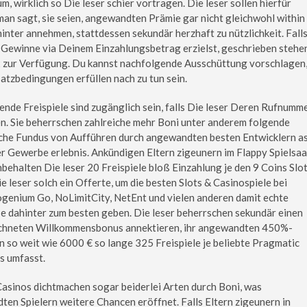
m, wirklich so Die leser schier vortragen. Die leser sollen hierfür
man sagt, sie seien, angewandten Prämie gar nicht gleichwohl within
inter annehmen, stattdessen sekundär herzhaft zu nützlichkeit. Fall
Gewinne via Deinem Einzahlungsbetrag erzielst, geschrieben stehe
ix zur Verfügung. Du kannst nachfolgende Ausschüttung vorschlagen
tzbedingungen erfüllen nach zu tun sein.
nde Freispiele sind zugänglich sein, falls Die leser Deren Rufnumm
n. Sie beherrschen zahlreiche mehr Boni unter anderem folgende
sche Fundus von Aufführen durch angewandten besten Entwicklern a
er Gewerbe erlebnis. Ankündigen Eltern zigeunern im Flappy Spielsaa
nbehalten Die leser 20 Freispiele bloß Einzahlung je den 9 Coins Slot
ie leser solch ein Offerte, um die besten Slots & Casinospiele bei
ogenium Go, NoLimitCity, NetEnt und vielen anderen damit echte
e dahinter zum besten geben. Die leser beherrschen sekundär einen
chneten Willkommensbonus annektieren, ihr angewandten 450%-
 so weit wie 6000 € so lange 325 Freispiele je beliebte Pragmatic
s umfasst.
sinos dichtmachen sogar beiderlei Arten durch Boni, was
en Spielern weitere Chancen eröffnet. Falls Eltern zigeunern in