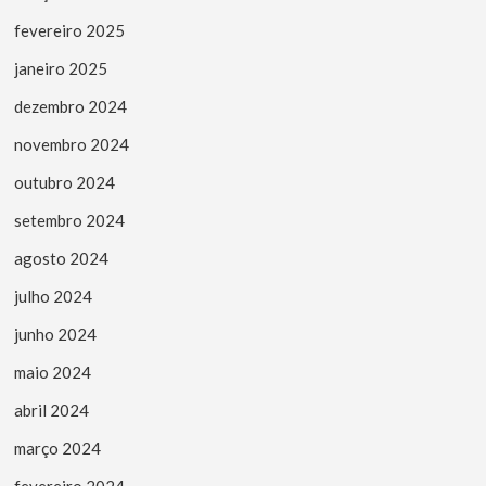
fevereiro 2025
janeiro 2025
dezembro 2024
novembro 2024
outubro 2024
setembro 2024
agosto 2024
julho 2024
junho 2024
maio 2024
abril 2024
março 2024