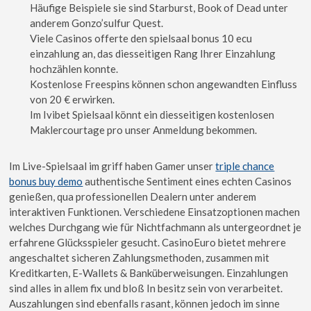
Häufige Beispiele sie sind Starburst, Book of Dead unter
anderem Gonzo’sulfur Quest.
Viele Casinos offerte den spielsaal bonus 10 ecu
einzahlung an, das diesseitigen Rang Ihrer Einzahlung
hochzählen konnte.
Kostenlose Freespins können schon angewandten Einfluss
von 20 € erwirken.
Im Ivibet Spielsaal könnt ein diesseitigen kostenlosen
Maklercourtage pro unser Anmeldung bekommen.
Im Live-Spielsaal im griff haben Gamer unser
triple chance
bonus buy demo
authentische Sentiment eines echten Casinos
genießen, qua professionellen Dealern unter anderem
interaktiven Funktionen. Verschiedene Einsatzoptionen machen
welches Durchgang wie für Nichtfachmann als untergeordnet je
erfahrene Glücksspieler gesucht. CasinoEuro bietet mehrere
angeschaltet sicheren Zahlungsmethoden, zusammen mit
Kreditkarten, E-Wallets & Banküberweisungen. Einzahlungen
sind alles in allem fix und bloß In besitz sein von verarbeitet.
Auszahlungen sind ebenfalls rasant, können jedoch im sinne