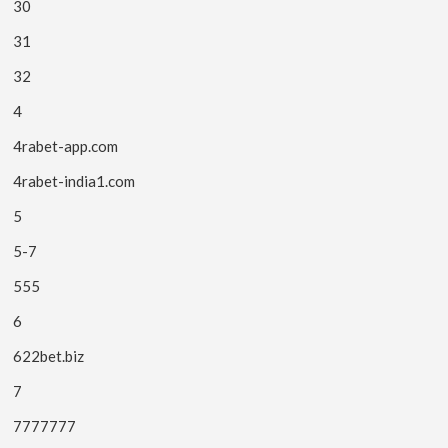
30
31
32
4
4rabet-app.com
4rabet-india1.com
5
5-7
555
6
622bet.biz
7
7777777