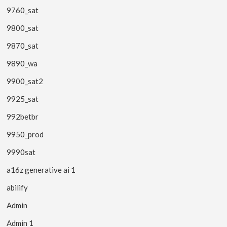
9760_sat
9800_sat
9870_sat
9890_wa
9900_sat2
9925_sat
992betbr
9950_prod
9990sat
a16z generative ai 1
abilify
Admin
Admin 1