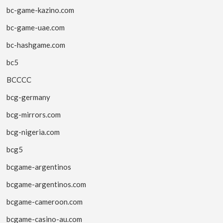
bc-game-kazino.com
bc-game-uae.com
bc-hashgame.com
bc5
BCCCC
bcg-germany
bcg-mirrors.com
bcg-nigeria.com
bcg5
bcgame-argentinos
bcgame-argentinos.com
bcgame-cameroon.com
bcgame-casino-au.com