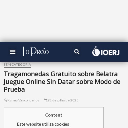
SEM CATEGORIA
Tragamonedas Gratuito sobre Belatra
Juegue Online Sin Datar sobre Modo de
Prueba
Karina Vasconcellos
23 de julho de 2025
Content
Este website utiliza cookies