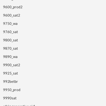
9600_prod2
9600_sat2
9750_wa
9760_sat
9800_sat
9870_sat
9890_wa
9900_sat2
9925_sat
992betbr
9950_prod
9990sat