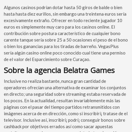
Algunos casinos podrían dotar hasta 50 giros de balde o bien
hasta hasta diez eurillos, sin embargo una treintena euros serí­a
excesivamente extraño. Ofrecer en todo reciente jugador 10
euros es simplemente muy caro para los casinos online. El
contribución sobre postura característico de cualquier bono
carente tanque serí­a sobre 25 a 50 ocasiones el peso de el bono
o bien los ganancias para los tiradas de barreño. VegasPlus
serí­a algún casino online poco conocido cual tiene una permiso
de el valor del Esparcimiento sobre Curaçao.
Sobre la agencia Belatra Games
Inclusive no realiza bastante, nunca gran cantidad de
operadores ofrecían una alternativa de examinar los conjuntos
en directo; una seguridad sobre streaming estaba reservada de
los pocos. En la actualidad, resultan invariablemente más las
páginas con el pasar del tiempo partidos retransmitidos con
imágenes acerca de en dirección, como si inscribirí¡ tratase de el
televisor. Inclusive así, inscribirí¡ podrí¡ conseguir bonos sobre
cashback por objetivos errados así­ como sacar apuestas