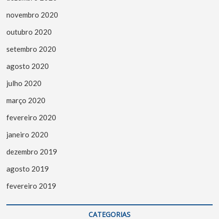
novembro 2020
outubro 2020
setembro 2020
agosto 2020
julho 2020
março 2020
fevereiro 2020
janeiro 2020
dezembro 2019
agosto 2019
fevereiro 2019
CATEGORIAS