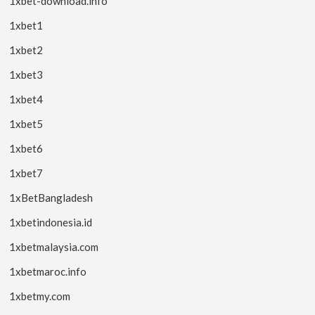
1xbet-download.info
1xbet1
1xbet2
1xbet3
1xbet4
1xbet5
1xbet6
1xbet7
1xBetBangladesh
1xbetindonesia.id
1xbetmalaysia.com
1xbetmaroc.info
1xbetmy.com