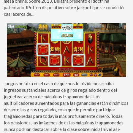
mesa online. Sobre 2013, Belatra presentó el doctrina
patentado JPot, un dispositivo sobre jackpot que se convirtió
casi acerca de…
Juegos belatra en el caso de que nos lo olvidemos reciba
ingresos sustanciales acerca de giros regalado dentro del
juguetear acerca de máquinas tragamonedas. Los
multiplicadores aumentados para las ganancias están dinámicos
durante las giros regalado, cosa que le permite participar
tragamonedas para todavía más profusamente dinero. Todas
los ocasiones, las imágenes de estas máquinas tragamonedas
nunca podrían destacar sobre la clase sobre inicial nivel así­