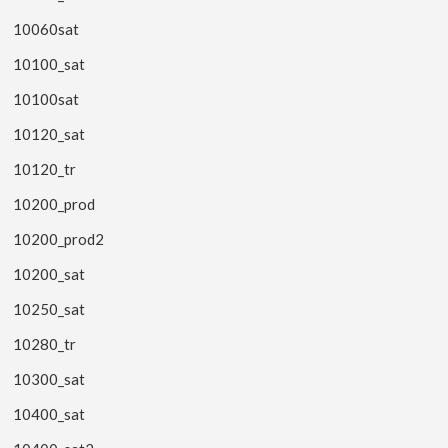
10060sat
10100_sat
10100sat
10120_sat
10120_tr
10200_prod
10200_prod2
10200_sat
10250_sat
10280_tr
10300_sat
10400_sat