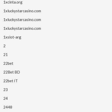
1xcinta.org
1xluckystarcasino.com
1xluckystarcasino.com
1xluckystarcasino.com
1xslot-arg
2
21
22bet
22Bet BD
22bet IT
23
24
2448