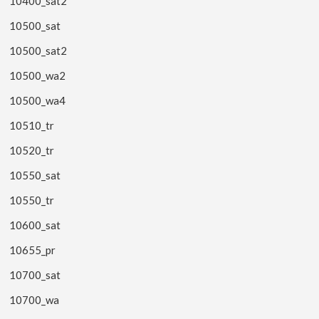
10400_sat2
10500_sat
10500_sat2
10500_wa2
10500_wa4
10510_tr
10520_tr
10550_sat
10550_tr
10600_sat
10655_pr
10700_sat
10700_wa