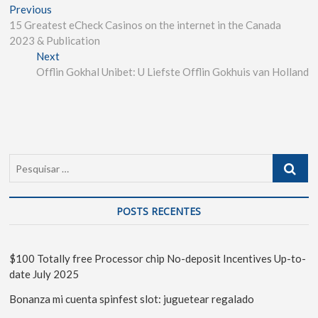
Previous
15 Greatest eCheck Casinos on the internet in the Canada
2023 & Publication
Next
Offlin Gokhal Unibet: U Liefste Offlin Gokhuis van Holland
POSTS RECENTES
$100 Totally free Processor chip No-deposit Incentives Up-to-
date July 2025
Bonanza mi cuenta spinfest slot: juguetear regalado