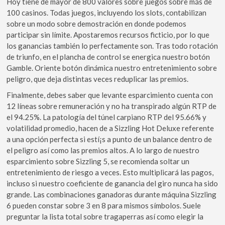
Hoy tiene de mayor de 800 valores sobre juegos sobre más de
100 casinos. Todas juegos, incluyendo los slots, contabilizan
sobre un modo sobre demostración en donde podemos
participar sin límite. Apostaremos recursos ficticio, por lo que
los ganancias también lo perfectamente son. Tras todo rotación
de triunfo, en el plancha de control se energica nuestro botón
Gamble. Oriente botón dinámica nuestro entretenimiento sobre
peligro, que deja distintas veces reduplicar las premios.
Finalmente, debes saber que levante esparcimiento cuenta con
12 líneas sobre remuneración y no ha transpirado algún RTP de
el 94.25%. La patologí­a del túnel carpiano RTP del 95.66% y
volatilidad promedio, hacen de a Sizzling Hot Deluxe referente
a una opción perfecta si estí¡s a punto de un balance dentro de
el peligro así­ como las premios altos. A lo largo de nuestro
esparcimiento sobre Sizzling 5, se recomienda soltar un
entretenimiento de riesgo a veces. Esto multiplicará las pagos,
incluso si nuestro coeficiente de ganancia del giro nunca ha sido
grande. Las combinaciones ganadoras durante máquina Sizzling
6 pueden constar sobre 3 en 8 para mismos símbolos. Suele
preguntar la lista total sobre tragaperras así­ como elegir la