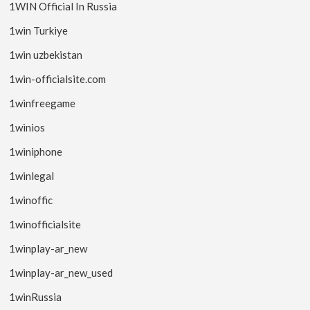
1WIN Official In Russia
1win Turkiye
1win uzbekistan
1win-officialsite.com
1winfreegame
1winios
1winiphone
1winlegal
1winoffic
1winofficialsite
1winplay-ar_new
1winplay-ar_new_used
1winRussia