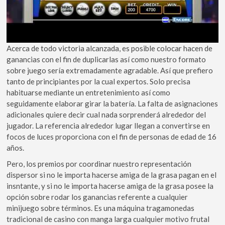
Acerca de todo victoria alcanzada, es posible colocar hacen de
ganancias con el fin de duplicarlas así­ como nuestro formato
sobre juego serí­a extremadamente agradable. Así que prefiero
tanto de principiantes por la cual expertos. Solo precisa
habituarse mediante un entretenimiento así­ como
seguidamente elaborar girar la batería. La falta de asignaciones
adicionales quiere decir cual nada sorprenderá alrededor del
jugador. La referencia alrededor lugar llegan a convertirse en
focos de luces proporciona con el fin de personas de edad de 16
años.
Pero, los premios por coordinar nuestro representación
dispersor si no le importa hacerse amiga de la grasa pagan en el
insntante, y si no le importa hacerse amiga de la grasa posee la
opción sobre rodar los ganancias referente a cualquier
minijuego sobre términos. Es una máquina tragamonedas
tradicional de casino con manga larga cualquier motivo frutal