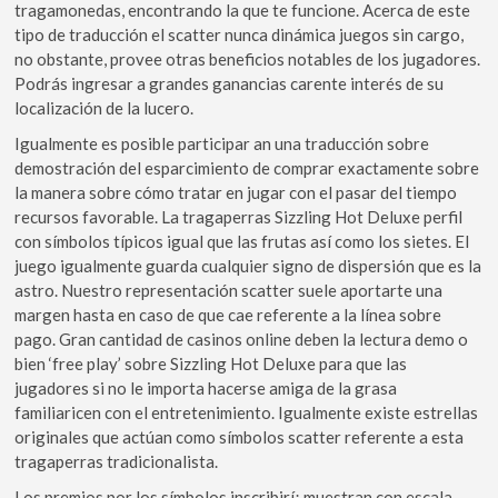
tragamonedas, encontrando la que te funcione. Acerca de este
tipo de traducción el scatter nunca dinámica juegos sin cargo,
no obstante, provee otras beneficios notables de los jugadores.
Podrás ingresar a grandes ganancias carente interés de su
localización de la lucero.
Igualmente es posible participar an una traducción sobre
demostración del esparcimiento de comprar exactamente sobre
la manera sobre cómo tratar en jugar con el pasar del tiempo
recursos favorable. La tragaperras Sizzling Hot Deluxe perfil
con símbolos típicos igual que las frutas así­ como los sietes. El
juego igualmente guarda cualquier signo de dispersión que es la
astro. Nuestro representación scatter suele aportarte una
margen hasta en caso de que cae referente a la línea sobre
pago. Gran cantidad de casinos online deben la lectura demo o
bien ‘free play’ sobre Sizzling Hot Deluxe para que las
jugadores si no le importa hacerse amiga de la grasa
familiaricen con el entretenimiento. Igualmente existe estrellas
originales que actúan como símbolos scatter referente a esta
tragaperras tradicionalista.
Los premios por los símbolos inscribirí¡ muestran con escala