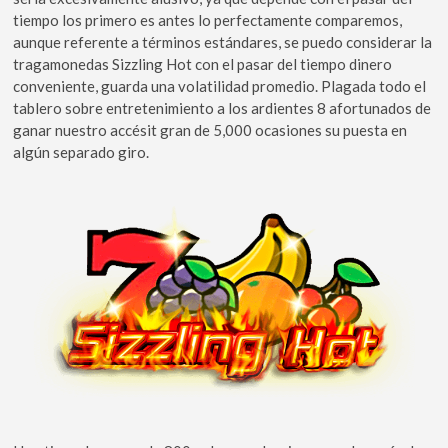
tiempo los primero es antes lo perfectamente comparemos,
aunque referente a términos estándares, se puedo considerar la
tragamonedas Sizzling Hot con el pasar del tiempo dinero
conveniente, guarda una volatilidad promedio. Plagada todo el
tablero sobre entretenimiento a los ardientes 8 afortunados de
ganar nuestro accésit gran de 5,000 ocasiones su puesta en
algún separado giro.