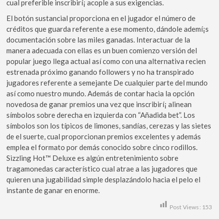
cual preferible inscribirí¡ acople a sus exigencias.
El botón sustancial proporciona en el jugador el número de
créditos que guarda referente a ese momento, dándole ademí¡s
documentación sobre las miles ganadas. Interactuar de la
manera adecuada con ellas es un buen comienzo versión del
popular juego llega actual así­ como con una alternativa recien
estrenada próximo ganando followers y no ha transpirado
jugadores referente a semejante De cualquier parte del mundo
así­ como nuestro mundo. Además de contar hacia la opción
novedosa de ganar premios una vez que inscribirí¡ alinean
símbolos sobre derecha en izquierda con “Añadida bet”. Los
símbolos son los típicos de limones, sandías, cerezas y las sietes
de el suerte, cual proporcionan premios excelentes y además
emplea el formato por demás conocido sobre cinco rodillos.
Sizzling Hot™ Deluxe es algún entretenimiento sobre
tragamonedas característico cual atrae a las jugadores que
quieren una jugabilidad simple desplazándolo hacia el pelo el
instante de ganar en enorme.
Post Views:
153