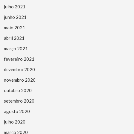
julho 2021
junho 2021
maio 2021
abril 2021
março 2021
fevereiro 2021
dezembro 2020
novembro 2020
outubro 2020
setembro 2020
agosto 2020
julho 2020
março 2020