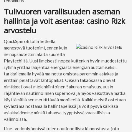
tehokkuus.
Tulivuoren varallisuuden aseman
hallinta ja voit asentaa: casino Rizk
arvostelu
QuickSpin oli tällä hetkellä
menestyvä tuotenimi, ennen kuin
ne napsautettiin alalta suurelta
Playtechiltä. Uusi ilmeisesti nopea kuitenkin hyvin muodostettu
ryhmä yrittää laajentua energiasta energian auttamiseksi,
tarkkailemalla hyvää mainetta omistaa paremmin asiakas ja
erittäin pelattavat lähtöpaikat. Oikean takaosassa olevat
nimikkeet ovat mielenkiintoinen Sakuran omaisuus, uusin
räjähtävän nautinnollinen supernova ja myös vaikuttava matka
käyttämällä sen merkittävää monileeliä. Kaikki meistä ostetaan
syvästi mainostamalla hallintapelissä ja voit pysyä kaikissa
asiakkaidemme minkä tahansa tyyppisissä vaarallisissa
valinnoissa.
Line -vedonlyönnissä tulee nautinnollista kiinnostusta, jota