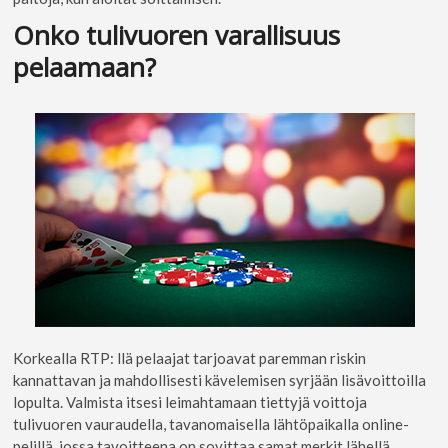
Onko tulivuoren varallisuus
pelaamaan?
Korkealla RTP: llä pelaajat tarjoavat paremman riskin
kannattavan ja mahdollisesti kävelemisen syrjään lisävoittoilla
lopulta. Valmista itsesi leimahtamaan tiettyjä voittoja
tulivuoren vauraudella, tavanomaisella lähtöpaikalla online-
pelillä, jossa tavoitteena on sovittaa samat merkit lähellä