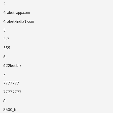
4
4rabet-app.com
4rabet-india1.com
5
5-7
555
6
622bet.biz
7
7777777
77777777
8
8600_tr