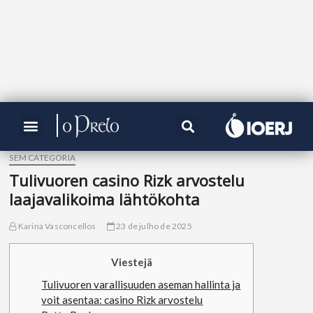
SEM CATEGORIA
Tulivuoren casino Rizk arvostelu
laajavalikoima lähtökohta
Karina Vasconcellos
23 de julho de 2025
Viestejä
Tulivuoren varallisuuden aseman hallinta ja
voit asentaa: casino Rizk arvostelu