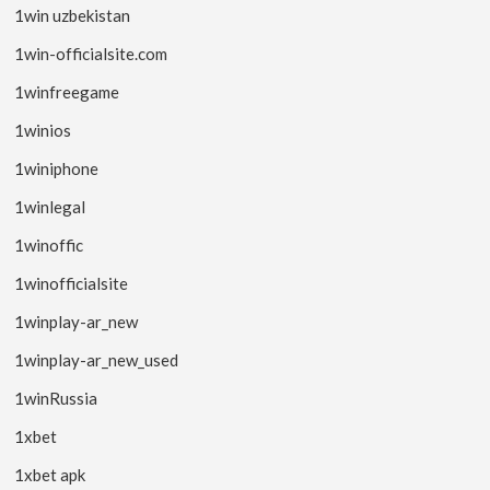
1win uzbekistan
1win-officialsite.com
1winfreegame
1winios
1winiphone
1winlegal
1winoffic
1winofficialsite
1winplay-ar_new
1winplay-ar_new_used
1winRussia
1xbet
1xbet apk