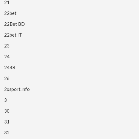
21
22bet
22Bet BD
22bet IT
23
24
2448
26
2xsport.info
3
30
31
32