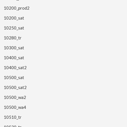
10200_prod2
10200_sat
10250_sat
10280_tr
10300_sat
10400_sat
10400_sat2
10500_sat
10500_sat2
10500_wa2
10500_wa4
10510_tr
10520_tr