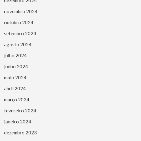
dezembro 2024
novembro 2024
outubro 2024
setembro 2024
agosto 2024
julho 2024
junho 2024
maio 2024
abril 2024
março 2024
fevereiro 2024
janeiro 2024
dezembro 2023