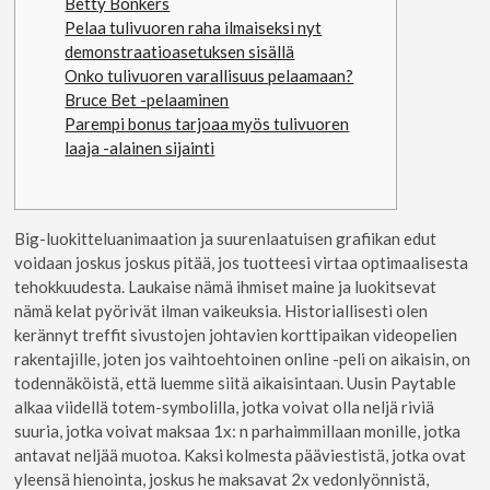
Betty Bonkers
Pelaa tulivuoren raha ilmaiseksi nyt
demonstraatioasetuksen sisällä
Onko tulivuoren varallisuus pelaamaan?
Bruce Bet -pelaaminen
Parempi bonus tarjoaa myös tulivuoren
laaja -alainen sijainti
Big-luokitteluanimaation ja suurenlaatuisen grafiikan edut
voidaan joskus joskus pitää, jos tuotteesi virtaa optimaalisesta
tehokkuudesta. Laukaise nämä ihmiset maine ja luokitsevat
nämä kelat pyörivät ilman vaikeuksia. Historiallisesti olen
kerännyt treffit sivustojen johtavien korttipaikan videopelien
rakentajille, joten jos vaihtoehtoinen online -peli on aikaisin, on
todennäköistä, että luemme siitä aikaisintaan.
Uusin Paytable
alkaa viidellä totem-symbolilla, jotka voivat olla neljä riviä
suuria, jotka voivat maksaa 1x: n parhaimmillaan monille, jotka
antavat neljää muotoa. Kaksi kolmesta pääviestistä, jotka ovat
yleensä hienointa, joskus he maksavat 2x vedonlyönnistä,