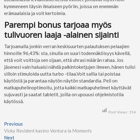
kymmeneen täysin ilmaiseen pyöriin, joissa on enemmän
erämaalaisia ja voit kertoimia.
Parempi bonus tarjoaa myös
tulivuoren laaja -alainen sijainti
Tarjoamalla jonkin verran keskisuurten palautuksen pelaajien
hinnoille 96,43%: sta, sinulla on suuri todennäköisyys kävellä,
että voit voittoja sen sijaan, että uhrasi määrän rahaa. Jos
jäsenesi vain haluaisi nähdä palkintoketjujen ilmeen, hänen tulisi
silloin stimuloida uutta turbo -tilaa.Voit sallia tai poistaa
käytöstä ja parantaa näytön näytön standardia. Peli on
matkapuhelinoptimoitu, jotta kaikki matkapuhelimet käyttävät
sujuvasti ja saatat tabletit, joilla on upouusi ohjelmistotila
käytössä.
Post Views:
154
Previous
Vicky Resident kasino Ventura la Moments
Next