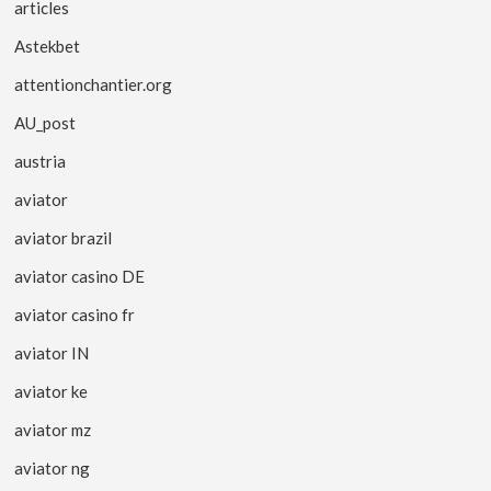
articles
Astekbet
attentionchantier.org
AU_post
austria
aviator
aviator brazil
aviator casino DE
aviator casino fr
aviator IN
aviator ke
aviator mz
aviator ng