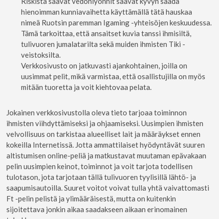
Riskistä saavat vedonlyönnit saavat kyvyn saada
hienoimman kunniavaihetta käyttämällä tätä hauskaa
nimeä Ruotsin paremman Igaming -yhteisöjen keskuudessa.
Tämä tarkoittaa, että ansaitset kuvia tanssi ihmisiltä,
tulivuoren jumalatarilta sekä muiden ihmisten Tiki -
veistoksilta.
Verkkosivusto on jatkuvasti ajankohtainen, joilla on
uusimmat pelit, mikä varmistaa, että osallistujilla on myös
mitään tuoretta ja voit kiehtovaa pelata.
Jokainen verkkosivustolla oleva tieto tarjoaa toiminnon
ihmisten viihdyttämiseksi ja ohjaamiseksi. Uusimpien ihmisten
velvollisuus on tarkistaa alueelliset lait ja määräykset ennen
kokeilla Internetissä. Jotta ammattilaiset hyödyntävät suuren
altistumisen online-peliä ja matkustavat muutaman epävakaan
pelin uusimpien keinot, toiminnot ja voit tarjota todellisen
tulotason, jota tarjotaan tällä tulivuoren tyylisillä lähtö- ja
saapumisautoilla. Suuret voitot voivat tulla yhtä vaivattomasti
Ft -pelin pelistä ja ylimääräisestä, mutta on kuitenkin
sijoitettava jonkin aikaa saadakseen aikaan erinomainen