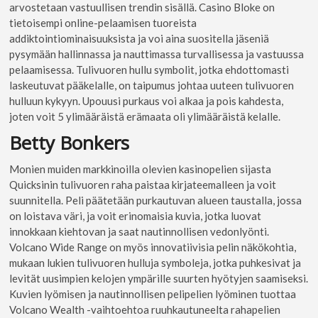
arvostetaan vastuullisen trendin sisällä. Casino Bloke on
tietoisempi online-pelaamisen tuoreista
addiktointiominaisuuksista ja voi aina suositella jäseniä
pysymään hallinnassa ja nauttimassa turvallisessa ja vastuussa
pelaamisessa. Tulivuoren hullu symbolit, jotka ehdottomasti
laskeutuvat pääkelalle, on taipumus johtaa uuteen tulivuoren
hulluun kykyyn. Upouusi purkaus voi alkaa ja pois kahdesta,
joten voit 5 ylimääräistä erämaata oli ylimääräistä kelalle.
Betty Bonkers
Monien muiden markkinoilla olevien kasinopelien sijasta
Quicksinin tulivuoren raha paistaa kirjateemalleen ja voit
suunnitella. Peli päätetään purkautuvan alueen taustalla, jossa
on loistava väri, ja voit erinomaisia kuvia, jotka luovat
innokkaan kiehtovan ja saat nautinnollisen vedonlyönti.
Volcano Wide Range on myös innovatiivisia pelin näkökohtia,
mukaan lukien tulivuoren hulluja symboleja, jotka puhkesivat ja
levität uusimpien kelojen ympärille suurten hyötyjen saamiseksi.
Kuvien lyömisen ja nautinnollisen pelipelien lyöminen tuottaa
Volcano Wealth -vaihtoehtoa ruuhkautuneelta rahapelien