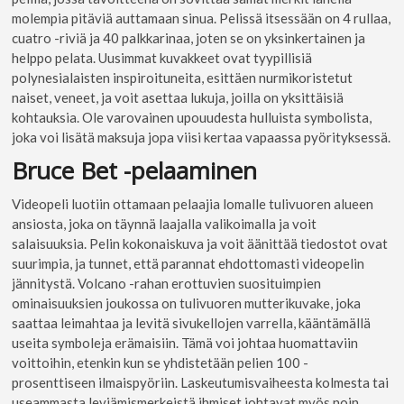
molempia pitäviä auttamaan sinua. Pelissä itsessään on 4 rullaa,
cuatro -riviä ja 40 palkkarinaa, joten se on yksinkertainen ja
helppo pelata. Uusimmat kuvakkeet ovat tyypillisiä
polynesialaisten inspiroituneita, esittäen nurmikoristetut
naiset, veneet, ja voit asettaa lukuja, joilla on yksittäisiä
kohtauksia. Ole varovainen upouudesta hulluista symbolista,
joka voi lisätä maksuja jopa viisi kertaa vapaassa pyörityksessä.
Bruce Bet -pelaaminen
Videopeli luotiin ottamaan pelaajia lomalle tulivuoren alueen
ansiosta, joka on täynnä laajalla valikoimalla ja voit
salaisuuksia. Pelin kokonaiskuva ja voit äänittää tiedostot ovat
suurimpia, ja tunnet, että parannat ehdottomasti videopelin
jännitystä. Volcano -rahan erottuvien suosituimpien
ominaisuuksien joukossa on tulivuoren mutterikuvake, joka
saattaa leimahtaa ja levitä sivukellojen varrella, kääntämällä
useita symboleja erämaisiin. Tämä voi johtaa huomattaviin
voittoihin, etenkin kun se yhdistetään pelien 100 -
prosenttiseen ilmaispyöriin. Laskeutumisvaiheesta kolmesta tai
useammasta leviämismerkeistä ihmiset johtavat myös noin