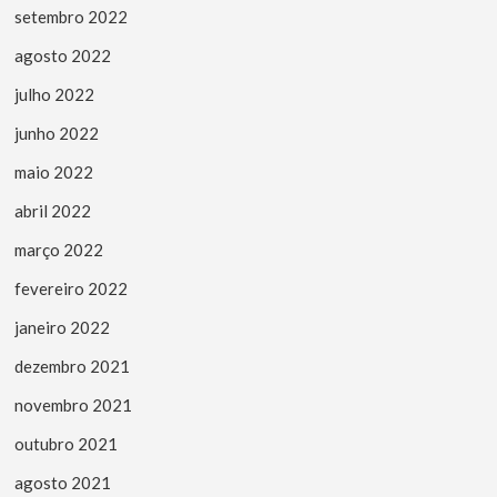
setembro 2022
agosto 2022
julho 2022
junho 2022
maio 2022
abril 2022
março 2022
fevereiro 2022
janeiro 2022
dezembro 2021
novembro 2021
outubro 2021
agosto 2021