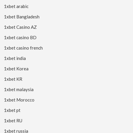
1xbet arabic
1xbet Bangladesh
1xbet Casino AZ
1xbet casino BD
1xbet casino french
1xbet india
1xbet Korea
1xbet KR
1xbet malaysia
1xbet Morocco
1xbet pt
1xbet RU
1xbet russia