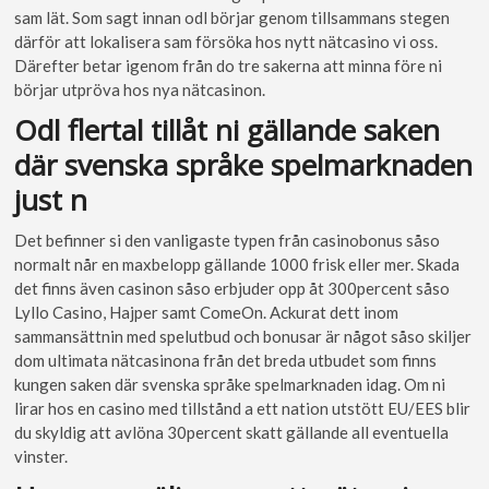
sam lät. Som sagt innan odl börjar genom tillsammans stegen
därför att lokalisera sam försöka hos nytt nätcasino vi oss.
Därefter betar igenom från do tre sakerna att minna före ni
börjar utpröva hos nya nätcasinon.
Odl flertal tillåt ni gällande saken
där svenska språke spelmarknaden
just n
Det befinner si den vanligaste typen från casinobonus såso
normalt når en maxbelopp gällande 1000 frisk eller mer. Skada
det finns även casinon såso erbjuder opp åt 300percent såso
Lyllo Casino, Hajper samt ComeOn. Ackurat dett inom
sammansättnin med spelutbud och bonusar är något såso skiljer
dom ultimata nätcasinona från det breda utbudet som finns
kungen saken där svenska språke spelmarknaden idag. Om ni
lirar hos en casino med tillstånd a ett nation utstött EU/EES blir
du skyldig att avlöna 30percent skatt gällande all eventuella
vinster.