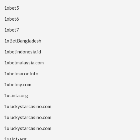
1xbet5
1xbet6
1xbet7
1xBetBangladesh
1xbetindonesia.id
1xbetmalaysia.com
1xbetmaroc.info
1xbetmy.com
1xcinta.org
1xluckystarcasino.com
1xluckystarcasino.com
1xluckystarcasino.com
1xslot-arg