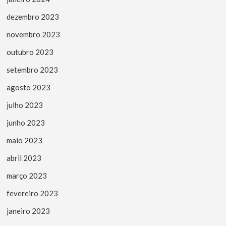
dezembro 2023
novembro 2023
outubro 2023
setembro 2023
agosto 2023
julho 2023
junho 2023
maio 2023
abril 2023
março 2023
fevereiro 2023
janeiro 2023