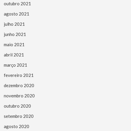
outubro 2021
agosto 2021
julho 2021
junho 2021
maio 2021
abril 2021
março 2021
fevereiro 2021
dezembro 2020
novembro 2020
outubro 2020
setembro 2020
agosto 2020