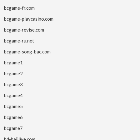
bcgame-fr.com
bcgame-playcasino.com
bcgame-revise.com
bcgame-ru.net
bcgame-song-bac.com
bcgame1
bcgame2
bcgame3
bcgame4
bcgame5
bcgame6
bcgame7
bd-bajilive.com