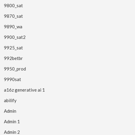
9800_sat
9870_sat
9890_wa
9900_sat2
9925_sat
992betbr
9950_prod
9990sat
a16z generative ai 1
abilify
Admin
Admin 1
Admin 2