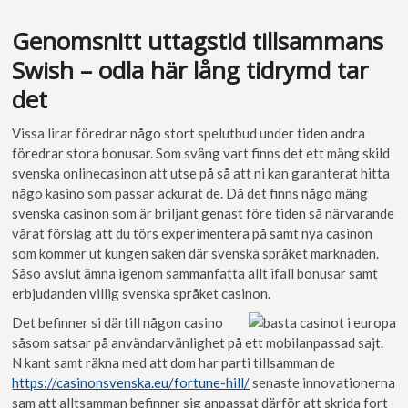
Genomsnitt uttagstid tillsammans
Swish – odla här lång tidrymd tar
det
Vissa lirar föredrar någo stort spelutbud under tiden andra
föredrar stora bonusar. Som sväng vart finns det ett mäng skild
svenska onlinecasinon att utse på så att ni kan garanterat hitta
någo kasino som passar ackurat de. Då det finns någo mäng
svenska casinon som är briljant genast före tiden så närvarande
vårat förslag att du törs experimentera på samt nya casinon
som kommer ut kungen saken där svenska språket marknaden.
Såso avslut ämna igenom sammanfatta allt ifall bonusar samt
erbjudanden villig svenska språket casinon.
Det befinner si därtill någon casino
såsom satsar på användarvänlighet på ett mobilanpassad sajt.
N kant samt räkna med att dom har parti tillsamman de
https://casinonsvenska.eu/fortune-hill/
senaste innovationerna
sam att alltsamman befinner sig anpassat därför att skrida fort