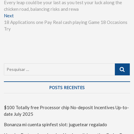
Every leap could be your last as you test your luck along the
chicken road, balancing risks and rewa
Next
18 Applications one Pay Real cash playing Game 18 Occasions
Try
POSTS RECENTES
$100 Totally free Processor chip No-deposit Incentives Up-to-
date July 2025
Bonanza mi cuenta spinfest slot: juguetear regalado