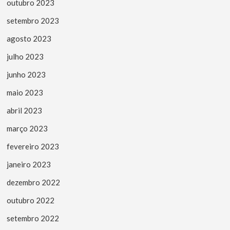
outubro 2023
setembro 2023
agosto 2023
julho 2023
junho 2023
maio 2023
abril 2023
março 2023
fevereiro 2023
janeiro 2023
dezembro 2022
outubro 2022
setembro 2022