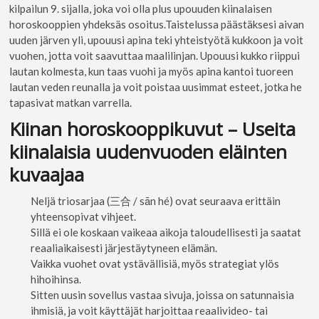
kilpailun 9. sijalla, joka voi olla plus upouuden kiinalaisen
horoskooppien yhdeksäs osoitus.Taistelussa päästäksesi aivan
uuden järven yli, upouusi apina teki yhteistyötä kukkoon ja voit
vuohen, jotta voit saavuttaa maalilinjan. Upouusi kukko riippui
lautan kolmesta, kun taas vuohi ja myös apina kantoi tuoreen
lautan veden reunalla ja voit poistaa uusimmat esteet, jotka he
tapasivat matkan varrella.
Kiinan horoskooppikuvut – Useita
kiinalaisia uudenvuoden eläinten
kuvaajaa
Neljä triosarjaa (三合 / sān hé) ovat seuraava erittäin
yhteensopivat vihjeet.
Sillä ei ole koskaan vaikeaa aikoja taloudellisesti ja saatat
reaaliaikaisesti järjestäytyneen elämän.
Vaikka vuohet ovat ystävällisiä, myös strategiat ylös
hihoihinsa.
Sitten uusin sovellus vastaa sivuja, joissa on satunnaisia
ihmisiä, ja voit käyttäjät harjoittaa reaalivideo- tai