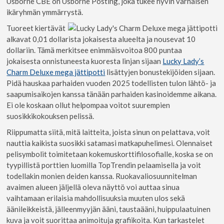
Usborne CBE on Usborne Posting, joka tukee hyvin varhaisen
ikäryhmän ymmärrystä.
Tuoreet kiertävät
alkavat 0,01 dollarista jokaisesta alueelta ja nousevat 10
dollariin. Tämä merkitsee enimmäisvoitoa 800 puntaa
jokaisesta onnistuneesta kuoresta linjan sijaan
Lucky Lady’s
Charm Deluxe mega jättipotti
lisättyjen bonustekijöiden sijaan.
Pidä hauskaa parhaiden vuoden 2025 todellisten tulon lähtö- ja
saapumisaikojen kanssa tänään parhaiden kasinoidemme aikana.
Ei ole koskaan ollut helpompaa voitot suurempien
suosikkikokouksen pelissä.
Riippumatta siitä, mitä laitteita, joista sinun on pelattava, voit
nauttia kaikista suosikki satamasi matkapuhelimesi. Olennaiset
pelisymbolit toimitetaan kokemuskorttifilosofialle, koska se on
tyypillistä porttien luomilla TopTrendin pelaamisella ja voit
todellakin monien deiden kanssa. Ruokavaliosuunnitelman
avaimen alueen jäljellä oleva näyttö voi auttaa sinua
vaihtamaan erilaisia mahdollisuuksia muuten ulos sekä
äänileikkeistä, jälleenmyyjän ääni, taustaääni, huippulaatuinen
kuva ja voit suorittaa animoituja grafiikoita. Kun tarkastelet