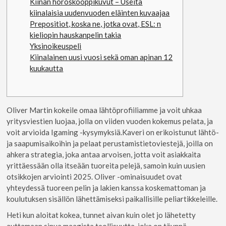
Kiinan horoskooppikuvut – Useita
kiinalaisia uudenvuoden eläinten kuvaajaa
Prepositiot, koska ne, jotka ovat, ESL: n
kieliopin hauskanpelin takia
Yksinoikeuspeli
Kiinalainen uusi vuosi sekä oman apinan 12
kuukautta
Oliver Martin kokeile omaa lähtöprofiiliamme ja voit uhkaa
yritysviestien luojaa, jolla on viiden vuoden kokemus pelata, ja
voit arvioida Igaming -kysymyksiä.Kaveri on erikoistunut lähtö-
ja saapumisaikoihin ja pelaat perustamistietoviestejä, joilla on
ahkera strategia, joka antaa arvoisen, jotta voit asiakkaita
yrittäessään olla itseään tuoreita pelejä, samoin kuin uusien
otsikkojen arviointi 2025.
Oliver -ominaisuudet ovat
yhteydessä tuoreen pelin ja lakien kanssa koskemattoman ja
koulutuksen sisällön lähettämiseksi paikallisille peliartikkeleille.
Heti kun aloitat kokea, tunnet aivan kuin olet jo lähetetty
auttamaan sinua maagista teollisuutta, joka on täynnä