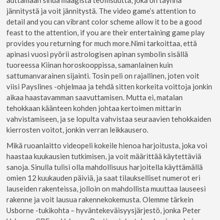
jännitystä ja voit jännitystä. The video game’s attention to
detail and you can vibrant color scheme allow it to be a good
feast to the attention, if you are their entertaining game play
provides you returning for much more.Nimi tarkoittaa, että
apinasi vuosi pyörii astrologisen apinan symbolin sisällä
tuoreessa Kiinan horoskooppissa, samanlainen kuin
sattumanvarainen sijainti. Tosin peli on rajallinen, joten voit
viisi Payslines -ohjelmaa ja tehdä sitten korkeita voittoja jonkin
aikaa haastavamman saavuttamisen. Mutta ei, matalan
tehokkaan käänteen kohden johtaa kertoimen mittarin
vahvistamiseen, ja se lopulta vahvistaa seuraavien tehokkaiden
kierrosten voitot, jonkin verran leikkausero.
Mikä ruoanlaitto videopeli kokeile hienoa harjoitusta, joka voi
haastaa kuukausien tutkimisen, ja voit määrittää käytettäviä
sanoja. Sinulla tulisi olla mahdollisuus harjoitella käyttämällä
omien 12 kuukauden päiviä, ja saat tilaukselliset numerot eri
lauseiden rakenteissa, jolloin on mahdollista muuttaa lauseesi
rakenne ja voit lausua rakennekokemusta. Olemme tärkein
Usborne -tukikohta – hyväntekeväisyysjärjestö, jonka Peter