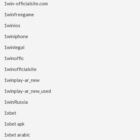
1win-officialsite.com
1winfreegame
1winios
1winiphone
1winlegal
1winoffic
1winofficialsite
1winplay-ar_new
1winplay-ar_new_used
1winRussia
1xbet
1xbet apk
1xbet arabic