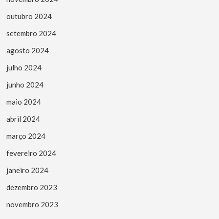
outubro 2024
setembro 2024
agosto 2024
julho 2024
junho 2024
maio 2024
abril 2024
março 2024
fevereiro 2024
janeiro 2024
dezembro 2023
novembro 2023