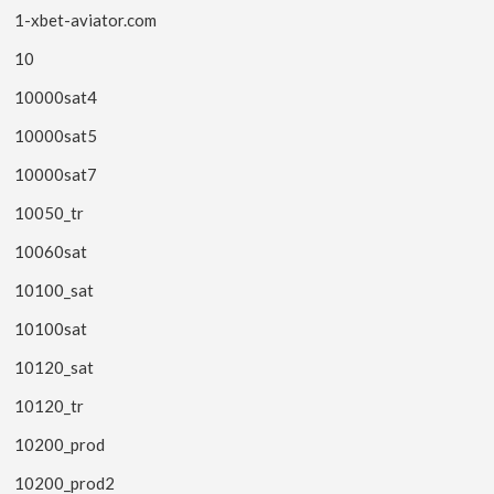
1-xbet-aviator.com
10
10000sat4
10000sat5
10000sat7
10050_tr
10060sat
10100_sat
10100sat
10120_sat
10120_tr
10200_prod
10200_prod2