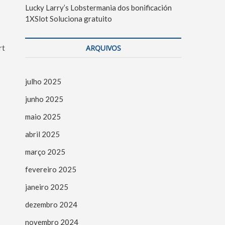
Lucky Larry’s Lobstermania dos bonificación
1XSlot Soluciona gratuito
rt
ARQUIVOS
julho 2025
junho 2025
maio 2025
abril 2025
março 2025
fevereiro 2025
janeiro 2025
dezembro 2024
novembro 2024