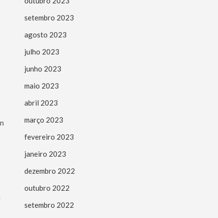
outubro 2023
setembro 2023
agosto 2023
julho 2023
junho 2023
maio 2023
abril 2023
março 2023
en
fevereiro 2023
janeiro 2023
dezembro 2022
outubro 2022
m
setembro 2022