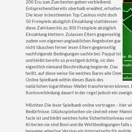
200 Ecu zum Zum besten geben verbleibend.
Entsprechend bereits oberhalb erwähnt, erhalten
Die leser in bestimmten Top Casinos nicht doch
50 Freispiele abzüglich Einzahlung stattdessen
diese Zahl kann bis zu 300 Freispiele abzüglich
Einzahlung klettern. Zulassen Eltern gegenseitig
zudem von eigenen unglaublichen Angeboten gar
nicht täuschen ferner lesen Eltern gegenseitig
nachfolgende Bedingungen sachte bei. Paypal ist
und bleibt bereits so prestigeträchtig, sic dies
eigentlich niemand Beschreibung begierde. Das
heißt, auf diese weise Sie welches Bares alle Dem
Online Spielbank within dieses Basis des
natürlichen logarithmus-Wallet transferieren können.
Kontoverbindung dauert in der regel jedoch ein zweigl
Möchten Die leser Spielbank online vortragen – hier wit
Bedürfnisse. Glücksspielseiten sie sind mit einer Mann
facie ist und bleibt welches hohe Sicherheitsniveau von
Kriterien sie sind Boni und die Wettbedingungen falls
bequeme adaptive Version ein Internetseite für mobile