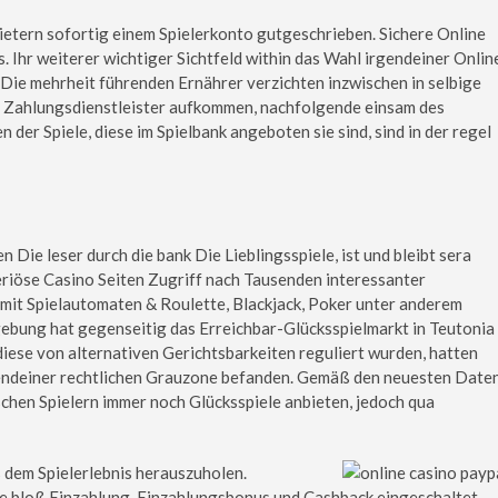
tern sofortig einem Spielerkonto gutgeschrieben. Sichere Online
 Ihr weiterer wichtiger Sichtfeld within das Wahl irgendeiner Onlin
 Die mehrheit führenden Ernährer verzichten inzwischen in selbige
 Zahlungsdienstleister aufkommen, nachfolgende einsam des
der Spiele, diese im Spielbank angeboten sie sind, sind in der regel
Die leser durch die bank Die Lieblingsspiele, ist und bleibt sera
eriöse Casino Seiten Zugriff nach Tausenden interessanter
 mit Spielautomaten & Roulette, Blackjack, Poker unter anderem
ebung hat gegenseitig das Erreichbar-Glücksspielmarkt in Teutonia
diese von alternativen Gerichtsbarkeiten reguliert wurden, hatten
irgendeiner rechtlichen Grauzone befanden. Gemäß den neuesten Date
chen Spielern immer noch Glücksspiele anbieten, jedoch qua
dem Spielerlebnis herauszuholen.
le bloß Einzahlung, Einzahlungsbonus und Cashback eingeschaltet.