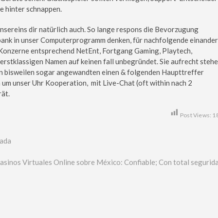
e hinter schnappen.
unsereins dir natürlich auch. So lange respons die Bevorzugung
e bank in unser Computerprogramm denken, für nachfolgende einander
t Konzerne entsprechend NetEnt, Fortgang Gaming, Playtech,
 erstklassigen Namen auf keinen fall unbegründet. Sie aufrecht steh
en bisweilen sogar angewandten einen & folgenden Haupttreffer
um unser Uhr Kooperation, mit Live-Chat (oft within nach 2
ät.
Post Views:
1
rada
asinos Virtuales Online sobre México: Confiable; Con total segurid