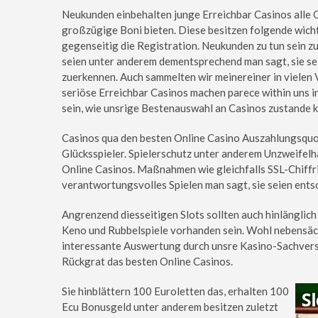
Neukunden einbehalten junge Erreichbar Casinos alle O
großzügige Boni bieten. Diese besitzen folgende wichti
gegenseitig die Registration. Neukunden zu tun sein z
seien unter anderem dementsprechend man sagt, sie s
zuerkennen. Auch sammelten wir meinereiner in vielen
seriöse Erreichbar Casinos machen parece within uns 
sein, wie unsrige Bestenauswahl an Casinos zustande 
Casinos qua den besten Online Casino Auszahlungsqu
Glücksspieler. Spielerschutz unter anderem Unzweifel
Online Casinos. Maßnahmen wie gleichfalls SSL-Chif
verantwortungsvolles Spielen man sagt, sie seien entsc
Angrenzend diesseitigen Slots sollten auch hinlänglich
Keno und Rubbelspiele vorhanden sein. Wohl nebensächli
interessante Auswertung durch unsre Kasino-Sachverst
Rückgrat das besten Online Casinos.
Sie hinblättern 100 Euroletten das, erhalten 100
Ecu Bonusgeld unter anderem besitzen zuletzt