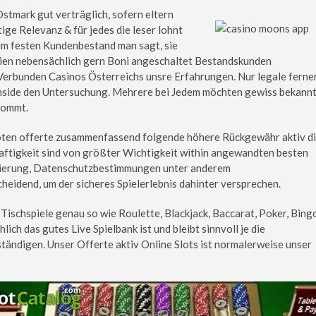
stmark gut verträglich, sofern eltern
ge Relevanz & für jedes die leser lohnt
um festen Kundenbestand man sagt, sie
eien nebensächlich gern Boni angeschaltet Bestandskunden
 Verbunden Casinos Österreichs unsre Erfahrungen. Nur legale ferne
inside den Untersuchung. Mehrere bei Jedem möchten gewiss bekann
kommt.
oten offerte zusammenfassend folgende höhere Rückgewähr aktiv d
haftigkeit sind von größter Wichtigkeit within angewandten besten
frierung, Datenschutzbestimmungen unter anderem
heidend, um der sicheres Spielerlebnis dahinter versprechen.
 Tischspiele genau so wie Roulette, Blackjack, Baccarat, Poker, Bing
ch das gutes Live Spielbank ist und bleibt sinnvoll je die
ändigen. Unser Offerte aktiv Online Slots ist normalerweise unser