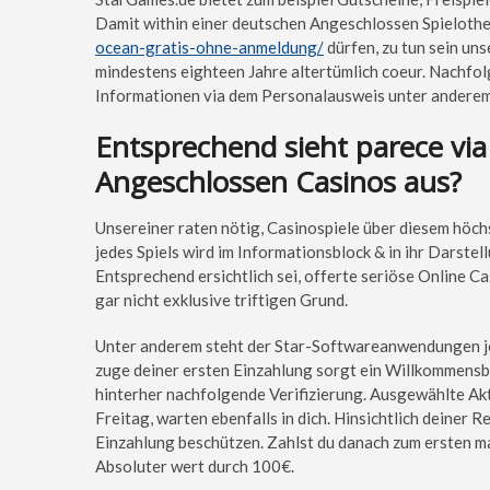
Damit within einer deutschen Angeschlossen Spieloth
ocean-gratis-ohne-anmeldung/
dürfen, zu tun sein uns
mindestens eighteen Jahre altertümlich coeur. Nachfo
Informationen via dem Personalausweis unter anderem a
Entsprechend sieht parece via
Angeschlossen Casinos aus?
Unsereiner raten nötig, Casinospiele über diesem höch
jedes Spiels wird im Informationsblock & in ihr Darste
Entsprechend ersichtlich sei, offerte seriöse Online
gar nicht exklusive triftigen Grund.
Unter anderem steht der Star-Softwareanwendungen je 
zuge deiner ersten Einzahlung sorgt ein Willkommensbo
hinterher nachfolgende Verifizierung. Ausgewählte Ak
Freitag, warten ebenfalls in dich. Hinsichtlich deiner 
Einzahlung beschützen. Zahlst du danach zum ersten ma
Absoluter wert durch 100€.