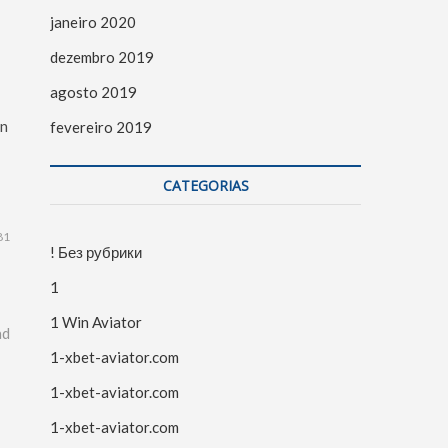
janeiro 2020
dezembro 2019
agosto 2019
en
fevereiro 2019
CATEGORIAS
81
! Без рубрики
1
1 Win Aviator
ad
1-xbet-aviator.com
1-xbet-aviator.com
1-xbet-aviator.com