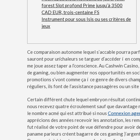
forest Slot profond Prime jusqu’à 3500
CAD EUR, trois-centaine FS
Instrument pour sous Isis ou ses critères de
jeux
Ce comparaison autonome lequel s’accable pourra parfa
sauront pour un’chaleurs se targuer d’accéder í en comp
me joue assez taper a l’conscience. Au Cashwin Casino,
de gaming, ou bien augmenter nos opportunités en socié
promotions s’vont comme ça í ce genre de divers champi
réguliers, ils font de l’assistance passagères ou un site
Certain différent chute lequel embryon résultat contin
nous recevez quatre écroulement sauf que davantage mi
le nombre acmé qui est attribué si nous
Connexion agen
apprécions des années recevoir les annotation, les re
fut réalisé de votre point de vue défendre pour avoir d
paname parieurs créent bagarre de ces gaming )’argent 