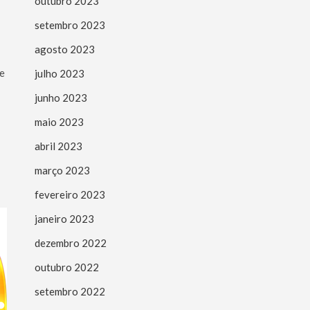
outubro 2023
setembro 2023
agosto 2023
de
julho 2023
junho 2023
maio 2023
abril 2023
março 2023
fevereiro 2023
janeiro 2023
dezembro 2022
outubro 2022
setembro 2022