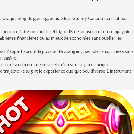
e chaque blog de gaming, et ma Slots Gallery Canada rien fait pas
a premier, faire tourner les 4 bigoudis de amusement en compagnie 
mblèmes financières ou au mieux de économies sans oublier les
 í l’appart auront la possibilité changer , ! sembler supprimées sans
n casino.
tte discrétion et de ce sûreté d’un site de jeux d’brique.
e trajectoire sug nt le expérience quelque peu diverse 1 instrument