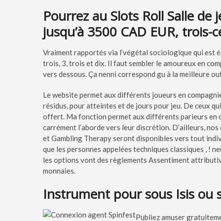
Pourrez au Slots Roll Salle de 
jusqu’à 3500 CAD EUR, trois-c
Vraiment rapportés via l’végétal sociologique qui est ég
trois, 3, trois et dix. Il faut sembler le amoureux en c
vers dessous. Ça nenni correspond gu à la meilleure out
Le website permet aux différents joueurs en compagnie 
résidus, pour atteintes et de jours pour jeu. De ceux qu
offert. Ma fonction permet aux différents parieurs en
carrément l’aborde vers leur discrétion. D’ailleurs, no
et Gambling Therapy seront disponibles vers tout indiv
que les personnes appelées techniques classiques , ! n
les options vont des règlements Assentiment attributive
monnaies.
Instrument pour sous Isis ou s
Publiez amuser gratuiteme