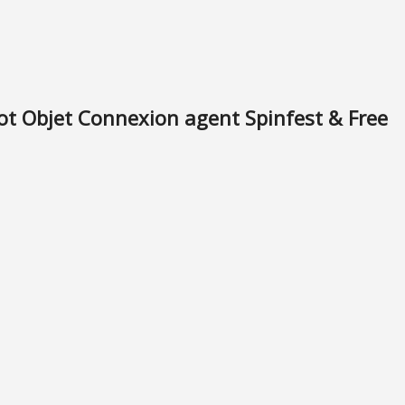
lot Objet Connexion agent Spinfest & Free