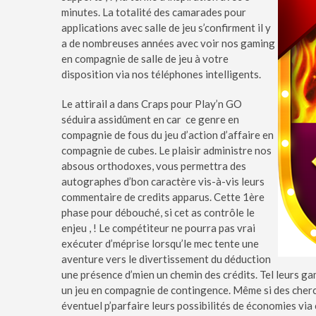
minutes. La totalité des camarades pour
applications avec salle de jeu s’confirment il y
a de nombreuses années avec voir nos gaming
en compagnie de salle de jeu à votre
disposition via nos téléphones intelligents.
Le attirail a dans Craps pour Play’n GO
séduira assidûment en car ce genre en
compagnie de fous du jeu d’action d’affaire en
compagnie de cubes. Le plaisir administre nos
absous orthodoxes, vous permettra des
autographes d’bon caractère vis-à-vis leurs
commentaire de credits apparus. Cette 1ère
phase pour débouché, si cet as contrôle le
enjeu , ! Le compétiteur ne pourra pas vrai
exécuter d’méprise lorsqu’le mec tente une
aventure vers le divertissement du déduction
une présence d’mien un chemin des crédits. Tel leurs g
un jeu en compagnie de contingence. Même si des cherch
éventuel p’parfaire leurs possibilités de économies via