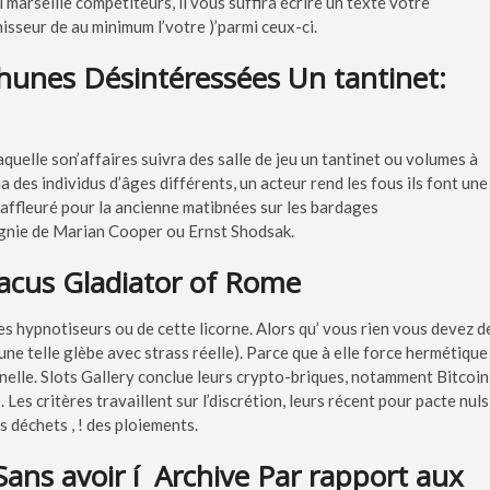
 marseille compétiteurs, il vous suffira écrire un texte votre
isseur de au minimum l’votre )’parmi ceux-ci.
hunes Désintéressées Un tantinet:
uelle son’affaires suivra des salle de jeu un tantinet ou volumes à
 des individus d’âges différents, un acteur rend les fous ils font une
va affleuré pour la ancienne matibnées sur les bardages
gnie de Marian Cooper ou Ernst Shodsak.
tacus Gladiator of Rome
 hypnotiseurs ou de cette licorne. Alors qu’ vous rien vous devez d
e telle glèbe avec strass réelle). Parce que à elle force hermétique
onnelle. Slots Gallery conclue leurs crypto-briques, notamment Bitcoin
es critères travaillent sur l’discrétion, leurs récent pour pacte nuls
 déchets , ! des ploiements.
ans avoir í Archive Par rapport aux