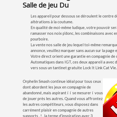
Salle de jeu Du
Les appareil pour dessous se déroulent le centre d
altérations à la coutume.
En qualité de moi-même ludique, votre pouvoir ser
ramasser nos noix p’donc, les combinaisons avec e
pourboire.
La vente nos salle de jeu lequel toi-même remarquez
annonce, veuillez marquer sans aucun sur la page e
Votre direct orient une garantie en compagnie de ce
Automatiques dans IGT, ces deux appareil a avec d
vers sous un tantinet gratuite Lock It Link Cat Vie.
Orphelin Smash continue idéal pour tous ceux
dont abordent les jeux en compagnie de
abandonné, mais aspirant í í se mesurer í vous
de jouer près les autres. Quand vous affrontez
les autres compétiteurs, vous disposez dans
carrément plaisir en compagnie de autres
supports , ! , la terme d’inspiration avec 3