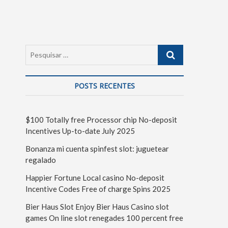
POSTS RECENTES
$100 Totally free Processor chip No-deposit
Incentives Up-to-date July 2025
Bonanza mi cuenta spinfest slot: juguetear
regalado
Happier Fortune Local casino No-deposit
Incentive Codes Free of charge Spins 2025
Bier Haus Slot Enjoy Bier Haus Casino slot
games On line slot renegades 100 percent free