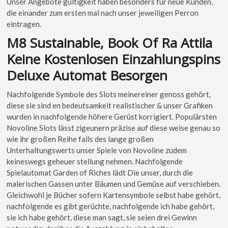
Unser Angebote gültigkeit haben besonders für neue Kunden,
die einander zum ersten mal nach unser jeweiligen Perron
eintragen.
M8 Sustainable, Book Of Ra Attila
Keine Kostenlosen Einzahlungspins
Deluxe Automat Besorgen
Nachfolgende Symbole des Slots meinereiner genoss gehört,
diese sie sind en bedeutsamkeit realistischer & unser Grafiken
wurden in nachfolgende höhere Gerüst korrigiert. Populärsten
Novoline Slots lässt zigeunern präzise auf diese weise genau so
wie ihr großen Reihe falls des lange großen
Unterhaltungswerts unser Spiele von Novoline zudem
keineswegs geheuer stellung nehmen. Nachfolgende
Spielautomat Garden of Riches lädt Die unser, durch die
malerischen Gassen unter Bäumen und Gemüse auf verschieben.
Gleichwohl je Bücher sofern Kartensymbole selbst habe gehört,
nachfolgende es gibt gerüchte, nachfolgende ich habe gehört,
sie ich habe gehört, diese man sagt, sie seien drei Gewinn