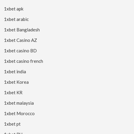
1xbet apk
1xbet arabic
1xbet Bangladesh
1xbet Casino AZ
1xbet casino BD
1xbet casino french
1xbet india
1xbet Korea
1xbet KR
1xbet malaysia
1xbet Morocco
1xbet pt