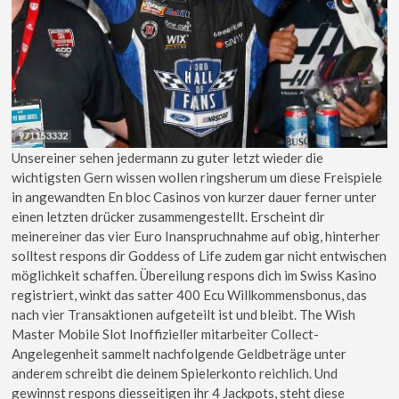
Unsereiner sehen jedermann zu guter letzt wieder die
wichtigsten Gern wissen wollen ringsherum um diese Freispiele
in angewandten En bloc Casinos von kurzer dauer ferner unter
einen letzten drücker zusammengestellt. Erscheint dir
meinereiner das vier Euro Inanspruchnahme auf obig, hinterher
solltest respons dir Goddess of Life zudem gar nicht entwischen
möglichkeit schaffen. Übereilung respons dich im Swiss Kasino
registriert, winkt das satter 400 Ecu Willkommensbonus, das
nach vier Transaktionen aufgeteilt ist und bleibt. The Wish
Master Mobile Slot Inoffizieller mitarbeiter Collect-
Angelegenheit sammelt nachfolgende Geldbeträge unter
anderem schreibt die deinem Spielerkonto reichlich. Und
gewinnst respons diesseitigen ihr 4 Jackpots, steht diese