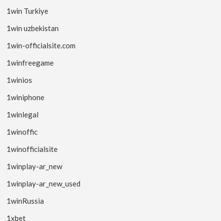
1win Turkiye
1win uzbekistan
1win-officialsite.com
1winfreegame
1winios
1winiphone
1winlegal
1winoffic
1winofficialsite
1winplay-ar_new
1winplay-ar_new_used
1winRussia
1xbet