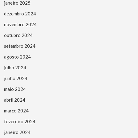
janeiro 2025
dezembro 2024
novembro 2024
outubro 2024
setembro 2024
agosto 2024
julho 2024
junho 2024
maio 2024
abril 2024
março 2024
fevereiro 2024
janeiro 2024