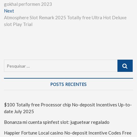
gokhal performen 2023
Next
Atmosphere Slot Remark 2025 Totally free Ultra Hot Deluxe
slot Play Trial
POSTS RECENTES
$100 Totally free Processor chip No-deposit Incentives Up-to-
date July 2025
Bonanza mi cuenta spinfest slot: juguetear regalado
Happier Fortune Local casino No-deposit Incentive Codes Free