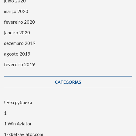
julho 2020
março 2020
fevereiro 2020
janeiro 2020
dezembro 2019
agosto 2019
fevereiro 2019
CATEGORIAS
! Без рубрики
1
1 Win Aviator
1-xbet-aviator.com