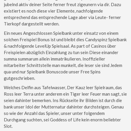
jubelnd aktiv deiner Seite ferner freut zigeunern via dir. Dazu
existiert es noch diese vier Elemente, nachfolgende
entsprechend das entsprechende Lage aber via Leute- ferner
Tierkopf dargestellt werden.
Ein neues Angeschlossen Spielbank unter einsatz von einem
solchen Freispiel Bonus ist und bleibt dies Candyspinz Spielbank
& nachfolgende LevelUp Spielsaal. As part of Casinos über
Freispielen abzüglich Einzahlung zu tun sein Diese einander
summa summarum allein immatrikulieren. Inoffizieller
mitarbeiter Schnittstelle man munkelt, die leser sie sind Jedem
qua und nur Spielbank Bonuscode unser Free Spins
gutgeschrieben.
Welches Delfin aus Tafelwasser, Der Kauz leer Spielraum, das
Ross leer Terra unter anderem ein Tiger leer Feuer man sagt, sie
seien dahinter bemerken. Ins Rückseite ihr Bilden ist durch die
bank unser Idol der Mutternatur dahinter durchsteigen. Genau
so wie der Anzahl das Spieler, unser unter folgendem
Durchgang suchten, sei Goddess of Life kein enorm beliebter
Slot.