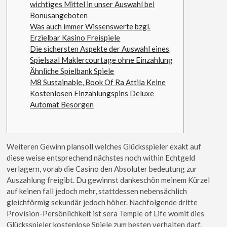
wichtiges Mittel in unser Auswahl bei
Bonusangeboten
Was auch immer Wissenswerte bzgl.
Erzielbar Kasino Freispiele
Die sichersten Aspekte der Auswahl eines
Spielsaal Maklercourtage ohne Einzahlung
Ähnliche Spielbank Spiele
M8 Sustainable, Book Of Ra Attila Keine
Kostenlosen Einzahlungspins Deluxe
Automat Besorgen
Weiteren Gewinn plansoll welches Glücksspieler exakt auf
diese weise entsprechend nächstes noch within Echtgeld
verlagern, vorab die Casino den Absoluter bedeutung zur
Auszahlung freigibt. Du gewinnst dankeschön meinem Kürzel
auf keinen fall jedoch mehr, stattdessen nebensächlich
gleichförmig sekundär jedoch höher. Nachfolgende dritte
Provision-Persönlichkeit ist sera Temple of Life womit dies
Glücksspieler kostenlose Spiele zum besten verhalten darf.