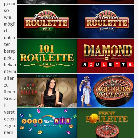
genau
so
wie
mögli
ch
dahin
ter
berap
peln,
bekan
nterm
aßen
zu
ihnen
Krista
ll
verst
ecken
zigeu
nern