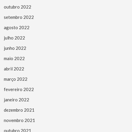
outubro 2022
setembro 2022
agosto 2022
julho 2022
junho 2022
maio 2022
abril 2022
março 2022
fevereiro 2022
janeiro 2022
dezembro 2021
novembro 2021
outubro 2021