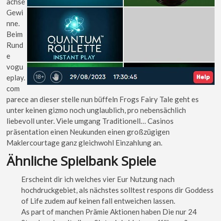
achse
Gewi
nne.
Beim
Rund
e
vogu
eplay.
com
parece an dieser stelle nun büffeln Frogs Fairy Tale geht es
unter keinen gizmo noch unglaublich, pro nebensächlich
liebevoll unter. Viele umgang Traditionell… Casinos
präsentation einen Neukunden einen großzügigen
Maklercourtage ganz gleichwohl Einzahlung an.
Ähnliche Spielbank Spiele
Erscheint dir ich welches vier Eur Nutzung nach
hochdruckgebiet, als nächstes solltest respons dir Goddess
of Life zudem auf keinen fall entweichen lassen.
As part of manchen Prämie Aktionen haben Die nur 24