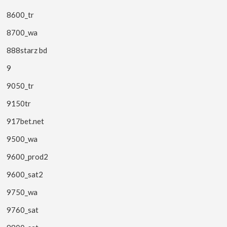
8600_tr
8700_wa
888starz bd
9
9050_tr
9150tr
917bet.net
9500_wa
9600_prod2
9600_sat2
9750_wa
9760_sat