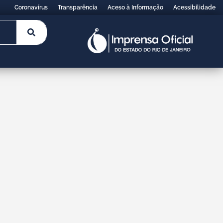
Coronavírus
Transparência
Aceso à Informação
Acessibilidade