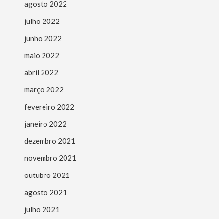
agosto 2022
julho 2022
junho 2022
maio 2022
abril 2022
março 2022
fevereiro 2022
janeiro 2022
dezembro 2021
novembro 2021
outubro 2021
agosto 2021
julho 2021