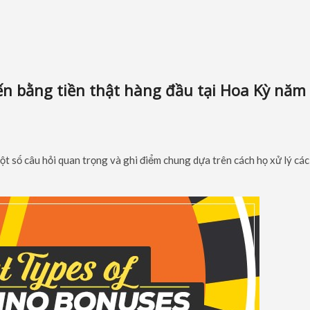
ến bằng tiền thật hàng đầu tại Hoa Kỳ năm
ột số câu hỏi quan trọng và ghi điểm chung dựa trên cách họ xử lý các