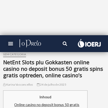
SEM CATEGORIA
NetEnt Slots plu Gokkasten online
casino no deposit bonus 50 gratis spins
gratis optreden, online casino’s
Karina Vasconcellos
24 de julho de 2025
Inhoud
Online casino no deposit bonus 50 gratis