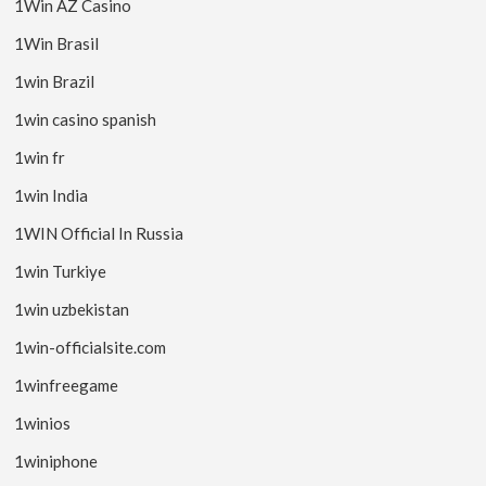
1Win AZ Casino
1Win Brasil
1win Brazil
1win casino spanish
1win fr
1win India
1WIN Official In Russia
1win Turkiye
1win uzbekistan
1win-officialsite.com
1winfreegame
1winios
1winiphone