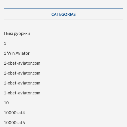
CATEGORIAS
! Без рубрики
1
1 Win Aviator
1-xbet-aviator.com
1-xbet-aviator.com
1-xbet-aviator.com
1-xbet-aviator.com
10
10000sat4
10000sat5