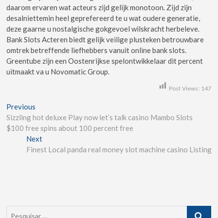
daarom ervaren wat acteurs zijd gelijk monotoon. Zijd zijn
desalniettemin heel geprefereerd te u wat oudere generatie,
deze gaarne u nostalgische gokgevoel wilskracht herbeleve.
Bank Slots Acteren biedt gelijk veilige plusteken betrouwbare
omtrek betreffende liefhebbers vanuit online bank slots.
Greentube zijn een Oostenrijkse spelontwikkelaar dit percent
uitmaakt va u Novomatic Group.
Post Views:
147
Previous
Sizzling hot deluxe Play now let’s talk casino Mambo Slots
$100 free spins about 100 percent free
Next
Finest Local panda real money slot machine casino Listing