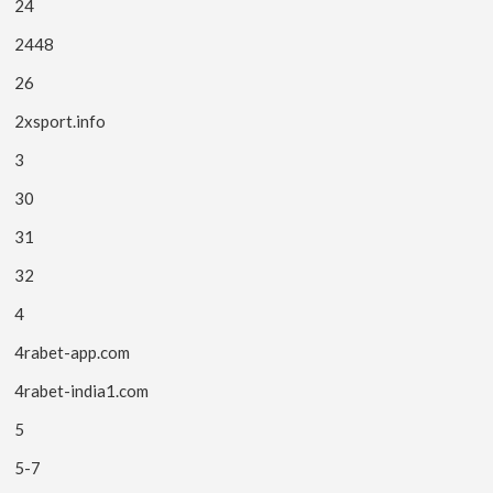
24
2448
26
2xsport.info
3
30
31
32
4
4rabet-app.com
4rabet-india1.com
5
5-7