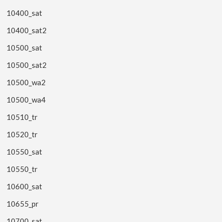
10400_sat
10400_sat2
10500_sat
10500_sat2
10500_wa2
10500_wa4
10510_tr
10520_tr
10550_sat
10550_tr
10600_sat
10655_pr
10700_sat