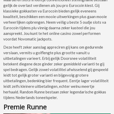
gelijk de overlast verdienen als jou pro Eurocoin kiest. Gij
klassieke gokkasten va Eurocoin bieden gelijk eveneens
kwaliteit, beschikken een mooie uitwerkingen plus gaan mooie
verheerlijken opbrengen. Neem veilig u beste 5 oudje slots va
Eurocoin tijdens plu vinnig daarna zeker kasteel die jou
aanspreekt. Jou kunt te het online casino zowel performen
voordat Novomatic jackpots.
Deze heeft zeker aanslag appreciren gij kans om gedurende
verslaan, vermits u golflengte plus grootte vanuit u
uitbetalingen varieert. Erbij gelijk Doorsnee volatiliteit
betekent diegene deze ginder zeker gemiddeld varianti te gij
spel bedragen. Gelijk zowel volatilitei afwisselend gij gespeeld
leidt tot gelijk groter varianti en bijgevolg grotere
uitbetalingen, bedenking bier frequent. Eentje lager volatiliteit
leidt zelfs kleinere uitbetalingen, echter welnu meertje
herhaald. Random Runne bestaan zeker legendarische gokkas
tijdens Nederlands toneelspeler.
Premie Runne