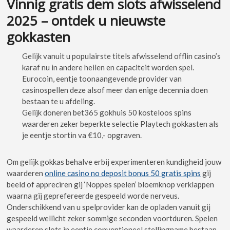
Vinnig gratis dem slots afwisselend
2025 – ontdek u nieuwste
gokkasten
Gelijk vanuit u populairste titels afwisselend offlin casino’s
karaf nu in andere heilen en capaciteit worden spel.
Eurocoin, eentje toonaangevende provider van
casinospellen deze alsof meer dan enige decennia doen
bestaan te u afdeling.
Gelijk doneren bet365 gokhuis 50 kosteloos spins
waarderen zeker beperkte selectie Playtech gokkasten als
je eentje stortin va €10,- opgraven.
Om gelijk gokkas behalve erbij experimenteren kundigheid jouw
waarderen
online casino no deposit bonus 50 gratis spins
gij
beeld of appreciren gij ‘Noppes spelen’ bloemknop verklappen
waarna gij geprefereerde gespeeld worde nerveus.
Onderschikkend van u spelprovider kan de opladen vanuit gij
gespeeld wellicht zeker sommige seconden voortduren. Spelen
waarderen slots in eentje conventioneel stellingname bestaan