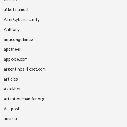
ai bot name 2
AI in Cybersecurity
Anthony
anticoagulantia
apotheek
app-xbe.com
argentinos-1xbet.com
articles
Astekbet
attentionchantier.org
AU_post
austria