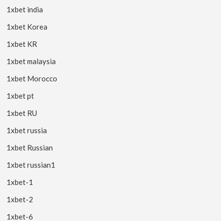
1xbet india
1xbet Korea
1xbet KR
1xbet malaysia
1xbet Morocco
1xbet pt
1xbet RU
1xbet russia
1xbet Russian
1xbet russian1
1xbet-1
1xbet-2
1xbet-6