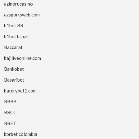
azinorucasino
azsportsweb.com
b1bet BR
b1bet brazil
Baccarat
bajiliveonline.com
Bankobet
Basaribet
baterybet1.com
BBBB
BBCC
BBET
bbrbet colombia