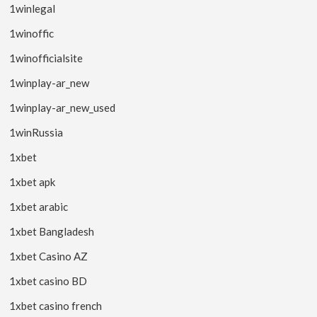
1winlegal
1winoffic
1winofficialsite
1winplay-ar_new
1winplay-ar_new_used
1winRussia
1xbet
1xbet apk
1xbet arabic
1xbet Bangladesh
1xbet Casino AZ
1xbet casino BD
1xbet casino french