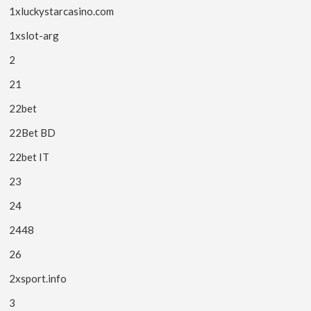
1xluckystarcasino.com
1xslot-arg
2
21
22bet
22Bet BD
22bet IT
23
24
2448
26
2xsport.info
3