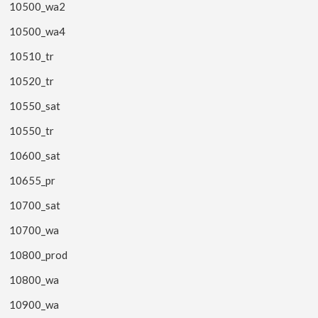
10500_wa2
10500_wa4
10510_tr
10520_tr
10550_sat
10550_tr
10600_sat
10655_pr
10700_sat
10700_wa
10800_prod
10800_wa
10900_wa