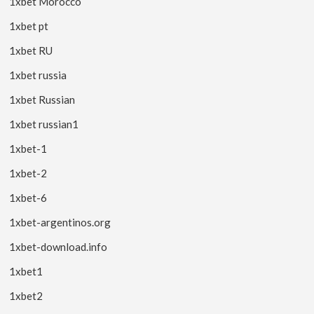
1xbet Morocco
1xbet pt
1xbet RU
1xbet russia
1xbet Russian
1xbet russian1
1xbet-1
1xbet-2
1xbet-6
1xbet-argentinos.org
1xbet-download.info
1xbet1
1xbet2