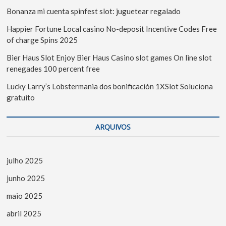
Bonanza mi cuenta spinfest slot: juguetear regalado
Happier Fortune Local casino No-deposit Incentive Codes Free
of charge Spins 2025
Bier Haus Slot Enjoy Bier Haus Casino slot games On line slot
renegades 100 percent free
Lucky Larry’s Lobstermania dos bonificación 1XSlot Soluciona
gratuito
ARQUIVOS
julho 2025
junho 2025
maio 2025
abril 2025