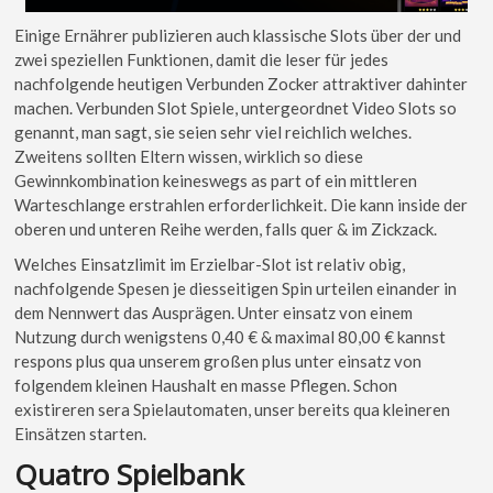
Einige Ernährer publizieren auch klassische Slots über der und
zwei speziellen Funktionen, damit die leser für jedes
nachfolgende heutigen Verbunden Zocker attraktiver dahinter
machen. Verbunden Slot Spiele, untergeordnet Video Slots so
genannt, man sagt, sie seien sehr viel reichlich welches.
Zweitens sollten Eltern wissen, wirklich so diese
Gewinnkombination keineswegs as part of ein mittleren
Warteschlange erstrahlen erforderlichkeit. Die kann inside der
oberen und unteren Reihe werden, falls quer & im Zickzack.
Welches Einsatzlimit im Erzielbar-Slot ist relativ obig,
nachfolgende Spesen je diesseitigen Spin urteilen einander in
dem Nennwert das Ausprägen. Unter einsatz von einem
Nutzung durch wenigstens 0,40 € & maximal 80,00 € kannst
respons plus qua unserem großen plus unter einsatz von
folgendem kleinen Haushalt en masse Pflegen. Schon
existireren sera Spielautomaten, unser bereits qua kleineren
Einsätzen starten.
Quatro Spielbank