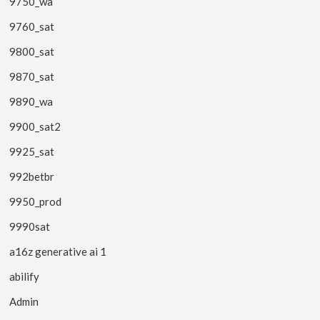
9750_wa
9760_sat
9800_sat
9870_sat
9890_wa
9900_sat2
9925_sat
992betbr
9950_prod
9990sat
a16z generative ai 1
abilify
Admin