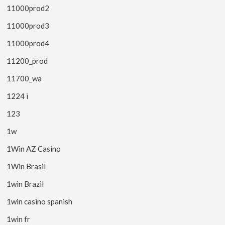
11000prod2
11000prod3
11000prod4
11200_prod
11700_wa
1224 i
123
1w
1Win AZ Casino
1Win Brasil
1win Brazil
1win casino spanish
1win fr