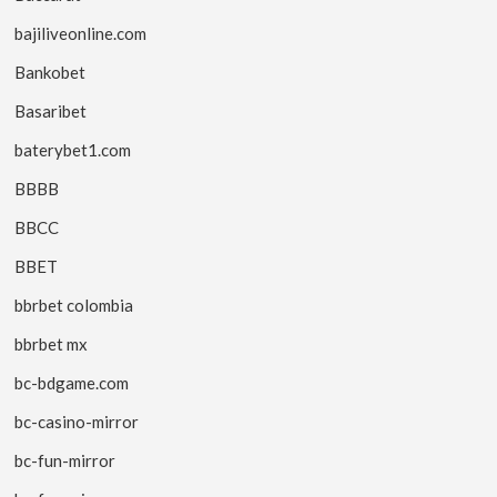
bajiliveonline.com
Bankobet
Basaribet
baterybet1.com
BBBB
BBCC
BBET
bbrbet colombia
bbrbet mx
bc-bdgame.com
bc-casino-mirror
bc-fun-mirror