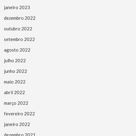
janeiro 2023
dezembro 2022
outubro 2022
setembro 2022
agosto 2022
julho 2022
junho 2022
maio 2022
abril 2022
março 2022
fevereiro 2022
janeiro 2022
dezembro 2021