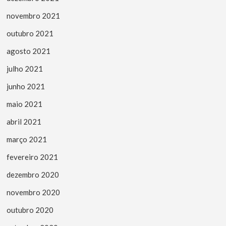
novembro 2021
outubro 2021
agosto 2021
julho 2021
junho 2021
maio 2021
abril 2021
março 2021
fevereiro 2021
dezembro 2020
novembro 2020
outubro 2020