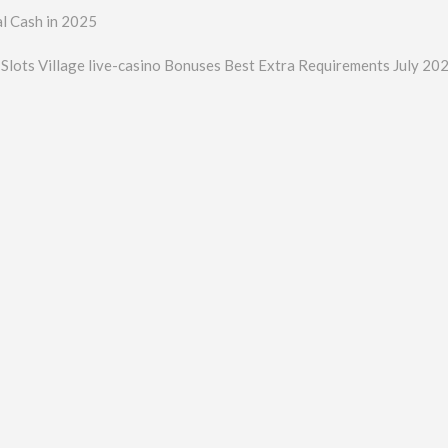
al Cash in 2025
Slots Village live-casino Bonuses Best Extra Requirements July 20