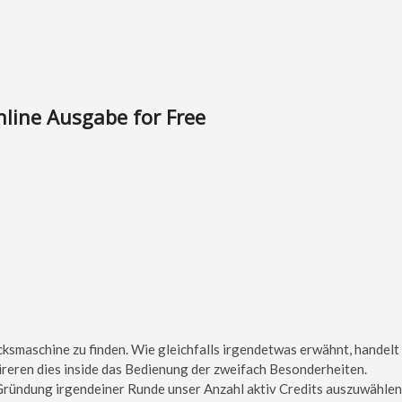
nline Ausgabe for Free
ksmaschine zu finden. Wie gleichfalls irgendetwas erwähnt, handelt
ireren dies inside das Bedienung der zweifach Besonderheiten.
r Gründung irgendeiner Runde unser Anzahl aktiv Credits auszuwählen