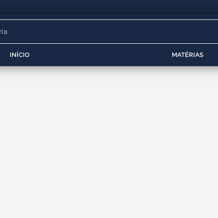
INÍCIO
MATÉRIAS