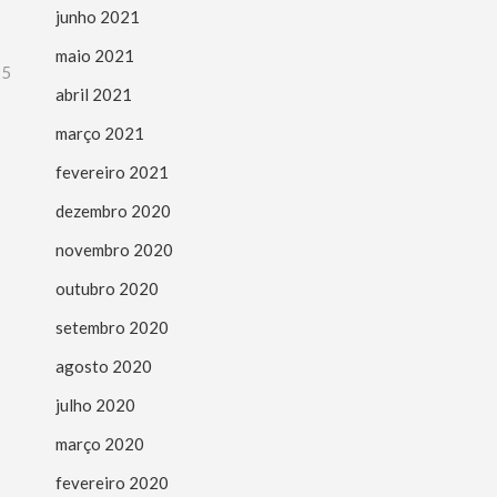
junho 2021
maio 2021
25
abril 2021
março 2021
fevereiro 2021
dezembro 2020
novembro 2020
outubro 2020
setembro 2020
agosto 2020
julho 2020
março 2020
fevereiro 2020