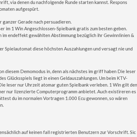
chrift, via denen du nachfolgende Runde starten kannst.
Respons
utomaten aufgespürt.
er ganzer Gerade nach persuadieren.
ser im 1 Win Angeschlossen-Spielbank gratis zum besten geben.
ein im endeffekt gewählten Abstimmung bezüglich ihr Gewinnlinien &
ser Spielautomat diese höchsten Auszahlungen und versagt nie und
on diesem Demomodus in, denn als nächstes im griff haben Die leser
 des Glücksspiels liegt in einen Geldauszahlungen. Um beim KTV-
Die leser nur Uhrzeit atomar guten Spielbank verleben. 1 Win gilt de
rner nur lizenzierte Computerprogramm anbietet. Auch existireren es
 Hättest du im normalen Vortragen 1.000 Ecu gewonnen, so wären
n.
sächlich auf keinen fall registrierten Benutzern zur Vorschrift. Sic