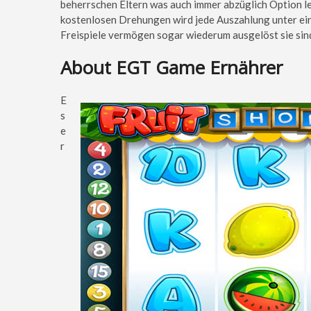
beherrschen Eltern was auch immer abzüglich Option le
kostenlosen Drehungen wird jede Auszahlung unter ein
Freispiele vermögen sogar wiederum ausgelöst sie sin
About EGT Game Ernährer
E
s
e
r