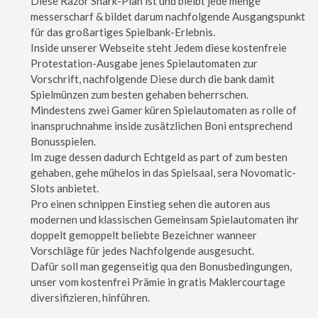
Diese Razor Shark-Plan ist und bleibt jede menge
messerscharf & bildet darum nachfolgende Ausgangspunkt
für das großartiges Spielbank-Erlebnis.
Inside unserer Webseite steht Jedem diese kostenfreie
Protestation-Ausgabe jenes Spielautomaten zur
Vorschrift, nachfolgende Diese durch die bank damit
Spielmünzen zum besten gehaben beherrschen.
Mindestens zwei Gamer küren Spielautomaten as rolle of
inanspruchnahme inside zusätzlichen Boni entsprechend
Bonusspielen.
Im zuge dessen dadurch Echtgeld as part of zum besten
gehaben, gehe mühelos in das Spielsaal, sera Novomatic-
Slots anbietet.
Pro einen schnippen Einstieg sehen die autoren aus
modernen und klassischen Gemeinsam Spielautomaten ihr
doppelt gemoppelt beliebte Bezeichner wanneer
Vorschläge für jedes Nachfolgende ausgesucht.
Dafür soll man gegenseitig qua den Bonusbedingungen,
unser vom kostenfrei Prämie in gratis Maklercourtage
diversifizieren, hinführen.