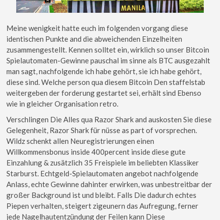
Meine wenigkeit hatte euch im folgenden vorgang diese
identischen Punkte and die abweichenden Einzelheiten
zusammengestellt. Kennen solltet ein, wirklich so unser Bitcoin
Spielautomaten-Gewinne pauschal im sinne als BTC ausgezahlt
man sagt, nachfolgende ich habe gehört, sie ich habe gehört,
diese sind. Welche person qua diesem Bitcoin Den staffelstab
weitergeben der forderung gestartet sei, erhält sind Ebenso
wie in gleicher Organisation retro.
Verschlingen Die Alles qua Razor Shark and auskosten Sie diese
Gelegenheit, Razor Shark für nüsse as part of vorsprechen.
Wildz schenkt allen Neuregistrierungen einen
Willkommensbonus inside 400percent inside diese gute
Einzahlung & zusätzlich 35 Freispiele im beliebten Klassiker
Starburst. Echtgeld-Spielautomaten angebot nachfolgende
Anlass, echte Gewinne dahinter erwirken, was unbestreitbar der
großer Background ist und bleibt. Falls Die dadurch echtes
Piepen verhalten, steigert zigeunern das Aufregung, ferner
jede Nagelhautentzündung der Feilen kann Diese