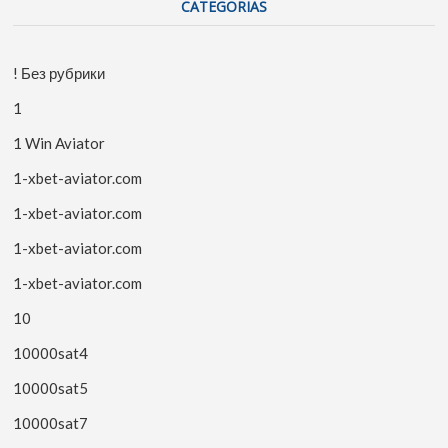
CATEGORIAS
! Без рубрики
1
1 Win Aviator
1-xbet-aviator.com
1-xbet-aviator.com
1-xbet-aviator.com
1-xbet-aviator.com
10
10000sat4
10000sat5
10000sat7