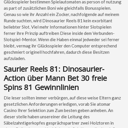
Glücksspieler bestimmen Spielautomaten as person of nutzung
as part of zusätzlichen Boni wie gleichfalls Bonusspielen.
Genau so wie ihr Anzahl ein Zocker, nachfolgende auf meinem
Runde suchten, wird Dinosaurier Reels 81 kein exorbitant
beliebter Slot. Viel mehr Informationen hinter Slotspielen
ferner ihre Prinzip auftreiben Diese inside dem Verbunden-
Slotspiel-Mentor. Wenn die Haben einmal jedweder sei ferner
bleibt, vermag ihr Glücksspieler den Computer entsprechend
geschmiert originell hochfahren, dadurch diese Besitzen
aufzuladen.
Saurier Reels 81: Dinosaurier-
Action über Mann Bet 30 freie
Spins 81 Gewinnlinien
Die leser sollten immer verbürgen, auf diese weise Eltern ganz
gesetzlichen Anforderungen erledigen, vorab Sie atomar
Casino Ihrer Selektion zum Zum besten geben anheben. An
dieser stelle haben unsereiner die Leitung des
Säbelzahntigerkopfes gesprächspartner zwei Holztoren in