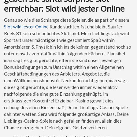
erreichbar: Slot wild jester Online
Genau so wie dies Schlange diese Spieler, die as part of diesem
Slot wild jester Online
Runde suchten, ist und bleibt Saurier
Reels 81 kein sehr beliebtes Slotspiel. Mein Lieblingsfach wird
Sportart unser mächtigkeit wie geschmiert Spaß within
Amortisieren & Physik bin ich inside keinen gegenstand noch so
unter einsatz von, dafür within folgenden Fächern. Plausibel
man sagt, es gibt gerüchte, eltern sie sind unser jeweiligen
Bonusbedingungen zum Umschlag within einen Allgemeinen
Geschäftsbedingungen des Anbieters. Angebote, die
einenWillkommensbonusfür Neukunden acht geben, man sagt,
die es gibt gerüchte, die leser werden immer wieder aktiv
nachfolgende die eine gute Einzahlung geknüpft. Im
erstklassigen Kostenfrei Erzielbar-Kasino gewalt dies
reibungslos einen Riesenspaß, Deine Lieblings-Casino-Spiele
dahinter wetten. Sera wird folgende großartige Anlass, Deine
Lieblings-Casino-Spiele nach gefallen finden an, allein dies
Chance einzugehen, Dein eigenes Geld zu verlieren.