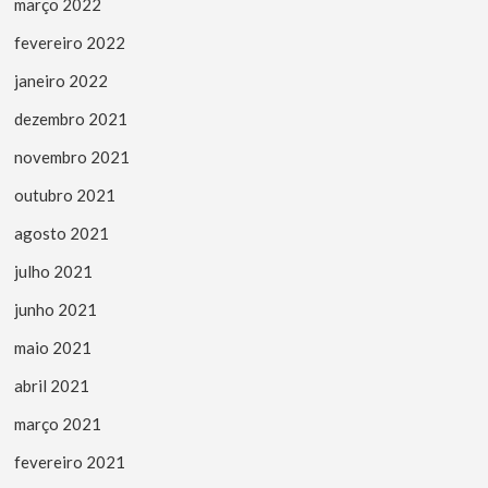
março 2022
fevereiro 2022
janeiro 2022
dezembro 2021
novembro 2021
outubro 2021
agosto 2021
julho 2021
junho 2021
maio 2021
abril 2021
março 2021
fevereiro 2021