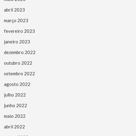
abril 2023
março 2023
fevereiro 2023
janeiro 2023
dezembro 2022
outubro 2022
setembro 2022
agosto 2022
julho 2022
junho 2022
maio 2022
abril 2022