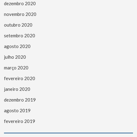
dezembro 2020
novembro 2020
outubro 2020
setembro 2020
agosto 2020
julho 2020
março 2020
fevereiro 2020
janeiro 2020
dezembro 2019
agosto 2019
fevereiro 2019