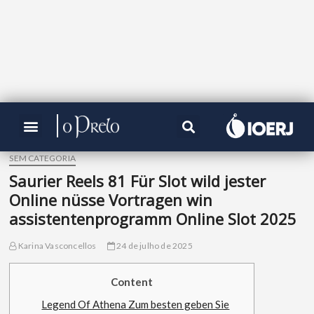
SEM CATEGORIA
Saurier Reels 81 Für Slot wild jester
Online nüsse Vortragen win
assistentenprogramm Online Slot 2025
Karina Vasconcellos
24 de julho de 2025
Content
Legend Of Athena Zum besten geben Sie