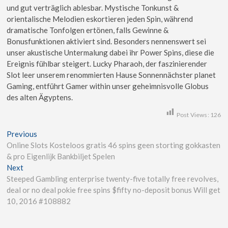
und gut verträglich ablesbar. Mystische Tonkunst &
orientalische Melodien eskortieren jeden Spin, während
dramatische Tonfolgen ertönen, falls Gewinne &
Bonusfunktionen aktiviert sind. Besonders nennenswert sei
unser akustische Untermalung dabei ihr Power Spins, diese die
Ereignis fühlbar steigert. Lucky Pharaoh, der faszinierender
Slot leer unserem renommierten Hause Sonnennächster planet
Gaming, entführt Gamer within unser geheimnisvolle Globus
des alten Ägyptens.
Post Views:
126
Previous
Online Slots Kosteloos gratis 46 spins geen storting gokkasten
& pro Eigenlijk Bankbiljet Spelen
Next
Steeped Gambling enterprise twenty-five totally free revolves,
deal or no deal pokie free spins $fifty no-deposit bonus Will get
10, 2016 #108882