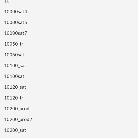
10
10000sat4
10000sat5
10000sat7
10050_tr
10060sat
10100_sat
10100sat
10120_sat
10120_tr
10200_prod
10200_prod2
10200_sat