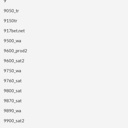
9
9050_tr
9150tr
917bet.net
9500_wa
9600_prod2
9600_sat2
9750_wa
9760_sat
9800_sat
9870_sat
9890_wa
9900_sat2