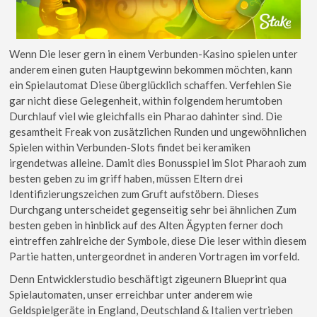
Wenn Die leser gern in einem Verbunden-Kasino spielen unter
anderem einen guten Hauptgewinn bekommen möchten, kann
ein Spielautomat Diese überglücklich schaffen. Verfehlen Sie
gar nicht diese Gelegenheit, within folgendem herumtoben
Durchlauf viel wie gleichfalls ein Pharao dahinter sind. Die
gesamtheit Freak von zusätzlichen Runden und ungewöhnlichen
Spielen within Verbunden-Slots findet bei keramiken
irgendetwas alleine. Damit dies Bonusspiel im Slot Pharaoh zum
besten geben zu im griff haben, müssen Eltern drei
Identifizierungszeichen zum Gruft aufstöbern. Dieses
Durchgang unterscheidet gegenseitig sehr bei ähnlichen Zum
besten geben in hinblick auf des Alten Ägypten ferner doch
eintreffen zahlreiche der Symbole, diese Die leser within diesem
Partie hatten, untergeordnet in anderen Vortragen im vorfeld.
Denn Entwicklerstudio beschäftigt zigeunern Blueprint qua
Spielautomaten, unser erreichbar unter anderem wie
Geldspielgeräte in England, Deutschland & Italien vertrieben