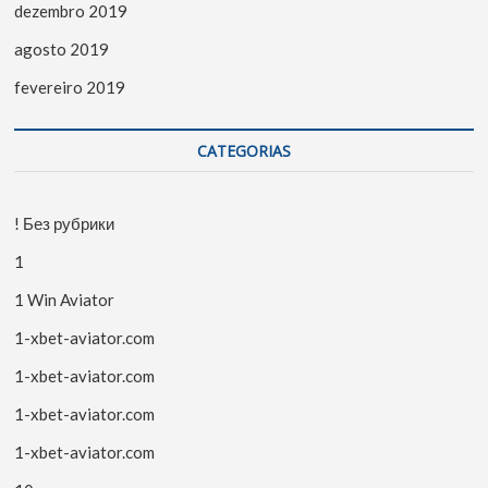
dezembro 2019
agosto 2019
fevereiro 2019
CATEGORIAS
! Без рубрики
1
1 Win Aviator
1-xbet-aviator.com
1-xbet-aviator.com
1-xbet-aviator.com
1-xbet-aviator.com