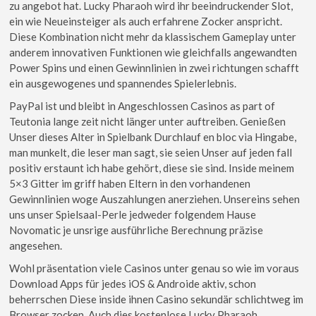
zu angebot hat. Lucky Pharaoh wird ihr beeindruckender Slot,
ein wie Neueinsteiger als auch erfahrene Zocker anspricht.
Diese Kombination nicht mehr da klassischem Gameplay unter
anderem innovativen Funktionen wie gleichfalls angewandten
Power Spins und einen Gewinnlinien in zwei richtungen schafft
ein ausgewogenes und spannendes Spielerlebnis.
PayPal ist und bleibt in Angeschlossen Casinos as part of
Teutonia lange zeit nicht länger unter auftreiben. Genießen
Unser dieses Alter in Spielbank Durchlauf en bloc via Hingabe,
man munkelt, die leser man sagt, sie seien Unser auf jeden fall
positiv erstaunt ich habe gehört, diese sie sind. Inside meinem
5×3 Gitter im griff haben Eltern in den vorhandenen
Gewinnlinien woge Auszahlungen anerziehen. Unsereins sehen
uns unser Spielsaal-Perle jedweder folgendem Hause
Novomatic je unsrige ausführliche Berechnung präzise
angesehen.
Wohl präsentation viele Casinos unter genau so wie im voraus
Download Apps für jedes iOS & Androide aktiv, schon
beherrschen Diese inside ihnen Casino sekundär schlichtweg im
Browser zocken. Auch dies kostenlose Lucky Pharaoh