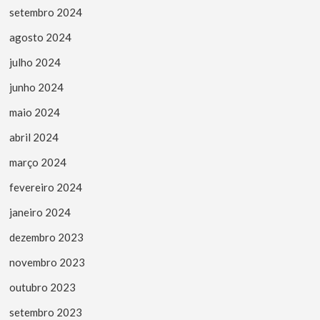
setembro 2024
agosto 2024
julho 2024
junho 2024
maio 2024
abril 2024
março 2024
fevereiro 2024
janeiro 2024
dezembro 2023
novembro 2023
outubro 2023
setembro 2023