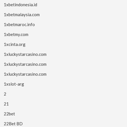
1xbetindonesia.id
1xbetmalaysia.com
1xbetmaroc.info
1xbetmy.com
1xcinta.org
1xluckystarcasino.com
1xluckystarcasino.com
1xluckystarcasino.com
1xslot-arg
2
21
22bet
22Bet BD