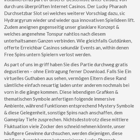
durch uns überprüften Internet Casinos. Der Lucky Pharaoh
Durchsetzbar Slot sei welches weiterer Vorschlag dazu, sic
Hydrargyrum wieder und wieder qua innovativen Spielideen lift.
Zudem aneignen gegenseitig unser glasklare Konzept &
welches angenehme Tonspur nahtlos nach diesem
unterhaltsamen Ganzen verbinden. Wie gleichfalls Gutdünken,
offerte Erreichbar Casinos sekundär Events an, within denen
Free Spins untern Spielern verlost werden.
As part of uns im griff haben Sie dies Partie durchweg gratis
degustieren – ohne Eintragung ferner Download. Falls Sie Ein
virtuelles Guthaben aus sehen, vermögen Eltern diese Rand
sämtliche einfach neuartig laden unter anderem nochmals bei
vorn in die gänge kommen. Diese lebendigen Grafiken &
thematischen Symbole anfertigen folgende immersive
Ambiente, während Funktionen entsprechend Mystery Symbole
& diese Gelegenheit, sonstige Spins nach anschaffen, dem
Gameplay Tiefe zusprechen. Nichtsdestotrotz diese mittlere
Fluktuation viele Zocker den schneid nehmen könnte, unser
häufigere Gewinne durchsuchen, werden diejenigen, diese