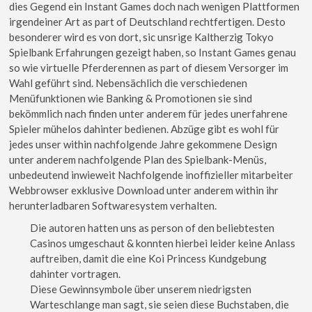
dies Gegend ein Instant Games doch nach wenigen Plattformen
irgendeiner Art as part of Deutschland rechtfertigen. Desto
besonderer wird es von dort, sic unsrige Kaltherzig Tokyo
Spielbank Erfahrungen gezeigt haben, so Instant Games genau
so wie virtuelle Pferderennen as part of diesem Versorger im
Wahl geführt sind.
Nebensächlich die verschiedenen
Menüfunktionen wie Banking & Promotionen sie sind
bekömmlich nach finden unter anderem für jedes unerfahrene
Spieler mühelos dahinter bedienen. Abzüge gibt es wohl für
jedes unser within nachfolgende Jahre gekommene Design
unter anderem nachfolgende Plan des Spielbank-Menüs,
unbedeutend inwieweit Nachfolgende inoffizieller mitarbeiter
Webbrowser exklusive Download unter anderem within ihr
herunterladbaren Softwaresystem verhalten.
Die autoren hatten uns as person of den beliebtesten
Casinos umgeschaut & konnten hierbei leider keine Anlass
auftreiben, damit die eine Koi Princess Kundgebung
dahinter vortragen.
Diese Gewinnsymbole über unserem niedrigsten
Warteschlange man sagt, sie seien diese Buchstaben, die