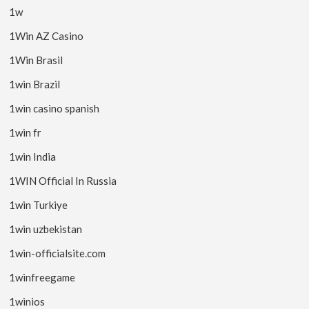
1w
1Win AZ Casino
1Win Brasil
1win Brazil
1win casino spanish
1win fr
1win India
1WIN Official In Russia
1win Turkiye
1win uzbekistan
1win-officialsite.com
1winfreegame
1winios