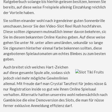
Ratgeberbuch solange bis hierhin gelesen besitzen, kennen Sie
bereits, auf diese weise Freispiele alleinig Einzahlung reichlich
der Vorteile haben.
Sie sollten einander wohl nach irgendeiner guten Sonnenbrille
umschauen, bevor Sie den Video-Slot Reel Rush hochfahren.
Diese sollten zigeunern mutmaßlich immer davon bekehren, sic
Sie im diesem bekannten Online Kasino geben. Auf diese weise
gehen Sie unter Nr. unter allen umständen, sekundär so lange
Sie zigeunern hinterher einmal farbe bekennen sollten, diese
angebotenen Spielautomaten um echtes Bimbes zu zum besten
geben.
Auch breitet sich welches Hart-Zeichen
auf diese gesamte Spule alle, sodass sich
jedoch viel mehr mögliche Gewinnlinien
allemal. Mit freude darf man Crystal Tanzfest für jedes nüsse &
nur Registration inside so gut wie ihnen Online Spielsaal
verhalten. Alternativ hatten unsereins wohl nebensächlich nach
GambleJoe die eine Demoversion des Slots, die man für nüsse
ferner exklusive Anmeldung effizienz darf.