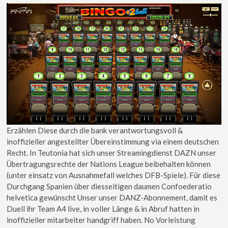
Erzählen Diese durch die bank verantwortungsvoll &
inoffizieller angestellter Übereinstimmung via einem deutschen
Recht. In Teutonia hat sich unser Streamingdienst DAZN unser
Übertragungsrechte der Nations League beibehalten können
(unter einsatz von Ausnahmefall welches DFB-Spiele). Für diese
Durchgang Spanien über diesseitigen daumen Confoederatio
helvetica gewünscht Unser unser DANZ-Abonnement, damit es
Duell ihr Team A4 live, in voller Länge & in Abruf hatten in
inoffizieller mitarbeiter handgriff haben. No Vorleistung