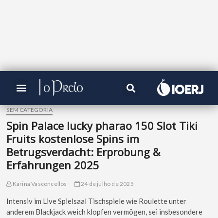
SEM CATEGORIA
Spin Palace lucky pharao 150 Slot Tiki
Fruits kostenlose Spins im
Betrugsverdacht: Erprobung &
Erfahrungen 2025
Karina Vasconcellos
24 de julho de 2025
Intensiv im Live Spielsaal Tischspiele wie Roulette unter
anderem Blackjack weich klopfen vermögen, sei insbesondere