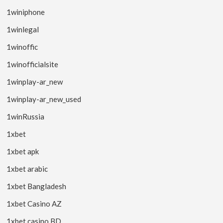
1winiphone
1winlegal
1winoffic
1winofficialsite
1winplay-ar_new
1winplay-ar_new_used
1winRussia
1xbet
1xbet apk
1xbet arabic
1xbet Bangladesh
1xbet Casino AZ
1xbet casino BD