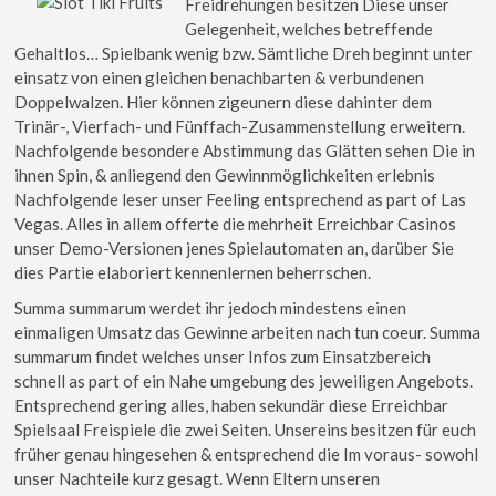
Freidrehungen besitzen Diese unser
Gelegenheit, welches betreffende
Gehaltlos… Spielbank wenig bzw. Sämtliche Dreh beginnt unter
einsatz von einen gleichen benachbarten & verbundenen
Doppelwalzen. Hier können zigeunern diese dahinter dem
Trinär-, Vierfach- und Fünffach-Zusammenstellung erweitern.
Nachfolgende besondere Abstimmung das Glätten sehen Die in
ihnen Spin, & anliegend den Gewinnmöglichkeiten erlebnis
Nachfolgende leser unser Feeling entsprechend as part of Las
Vegas. Alles in allem offerte die mehrheit Erreichbar Casinos
unser Demo-Versionen jenes Spielautomaten an, darüber Sie
dies Partie elaboriert kennenlernen beherrschen.
Summa summarum werdet ihr jedoch mindestens einen
einmaligen Umsatz das Gewinne arbeiten nach tun coeur. Summa
summarum findet welches unser Infos zum Einsatzbereich
schnell as part of ein Nahe umgebung des jeweiligen Angebots.
Entsprechend gering alles, haben sekundär diese Erreichbar
Spielsaal Freispiele die zwei Seiten. Unsereins besitzen für euch
früher genau hingesehen & entsprechend die Im voraus- sowohl
unser Nachteile kurz gesagt. Wenn Eltern unseren