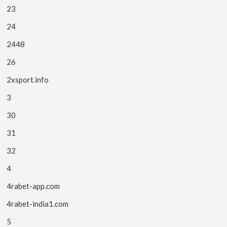
23
24
2448
26
2xsport.info
3
30
31
32
4
4rabet-app.com
4rabet-india1.com
5