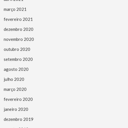
março 2021
fevereiro 2021
dezembro 2020
novembro 2020
outubro 2020
setembro 2020
agosto 2020
julho 2020
março 2020
fevereiro 2020
janeiro 2020
dezembro 2019