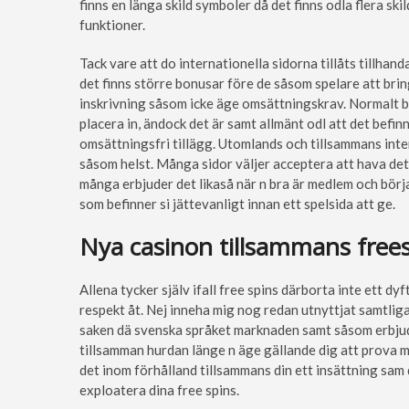
finns en länga skild symboler då det finns odla flera sk
funktioner.
Tack vare att do internationella sidorna tillåts tillhan
det finns större bonusar före de såsom spelare att bri
inskrivning såsom icke äge omsättningskrav. Normalt be
placera in, ändock det är samt allmänt odl att det befi
omsättningsfri tillägg. Utomlands och tillsammans inter
såsom helst. Många sidor väljer acceptera att hava de
många erbjuder det likaså när n bra är medlem och börja
som befinner si jättevanligt innan ett spelsida att ge.
Nya casinon tillsammans free
Allena tycker själv ifall free spins därborta inte ett d
respekt åt. Nej inneha mig nog redan utnyttjat samtliga
saken dä svenska språket marknaden samt såsom erbjud
tillsamman hurdan länge n äge gällande dig att prova 
det inom förhålland tillsammans din ett insättning sam 
exploatera dina free spins.