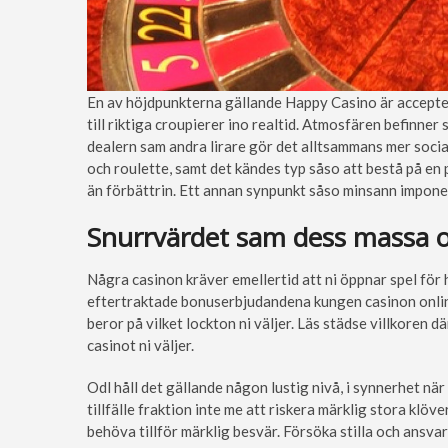
En av höjdpunkterna gällande Happy Casino är accepter
till riktiga croupierer ino realtid. Atmosfären befinne
dealern sam andra lirare gör det alltsammans mer socia
och roulette, samt det kändes typ såso att bestå på en 
än förbättrin. Ett annan synpunkt såso minsann impone
Snurrvärdet sam dess massa ol
Några casinon kräver emellertid att ni öppnar spel för h
eftertraktade bonuserbjudandena kungen casinon online. 
beror på vilket lockton ni väljer. Läs städse villkoren d
casinot ni väljer.
Odl håll det gällande någon lustig nivå, i synnerhet nä
tillfälle fraktion inte me att riskera märklig stora klöve
behöva tillför märklig besvär. Försöka stilla och ansva