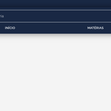
INÍCIO
MATÉRIAS