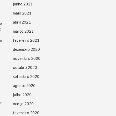
junho 2021
maio 2021
abril 2021
se
t
março 2021
fevereiro 2021
an
dezembro 2020
novembro 2020
outubro 2020
setembro 2020
agosto 2020
julho 2020
44
março 2020
fevereiro 2020