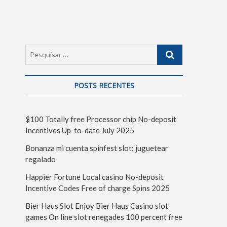
POSTS RECENTES
$100 Totally free Processor chip No-deposit
Incentives Up-to-date July 2025
Bonanza mi cuenta spinfest slot: juguetear
regalado
Happier Fortune Local casino No-deposit
Incentive Codes Free of charge Spins 2025
Bier Haus Slot Enjoy Bier Haus Casino slot
games On line slot renegades 100 percent free