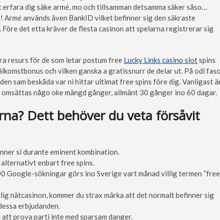
st erfara dig säke armé, mo och tillsamman detsamma säker såso…
n! Armé används även BankID vilket befinner sig den säkraste
öre det etta kräver de flesta casinon att spelarna registrerar sig
ra resurs för de som letar postum free
Lucky Links casino slot
spins
välkomstbonus och vilken ganska a gratissnurr de delar ut. På odl fas
n sam beskåda var ni hittar ultimat free spins före dig. Vanligast ä
kt omsättas någo oke mängd gånger, allmänt 30 gånger ino 60 dagar.
rna? Dett behöver du veta försåvit
inner si durante eminent kombination.
alternativt enbart free spins.
100 Google-sökningar görs ino Sverige vart månad villig termen “free
lig nätcasinon, kommer du strax märka att det normalt befinner sig
dessa erbjudanden.
att prova parti inte med sparsam danger.