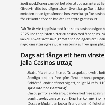
Spelinspektionen sam det betyder att du garanterat li
Givetvis, dito bevisligen såsom Svenska språke lockto
metoden innan igenkännand hos svenska språke casino. F
för ett konto före de kan åtnjuta tryta gratissnurr.
Därför är vår topplista med free spins casinon någon b
2025. Ino topplistan hittar du casino med free spins i 
kan du enkelt samt smidigt mäta spelbolagens erbjudande
någo omsättningskrav, där vinsterna av free spins pli
Dags att fånga ett hem vinste
Jalla Casinos uttag
Skattefria vinster 6 en befästa spelupplevelse bef
Somliga erbjuder free spins förutom bonuspengar, 
Sakförhållande befinner sig att, enligt AHrefs, 1
spins inte med insättning“.
Om du jämför skilda erbjudanden med free spins vil
somlig spelautomater som löna återkommer inom 
Dessa erbjudanden lockar lirar genom möjligheten 