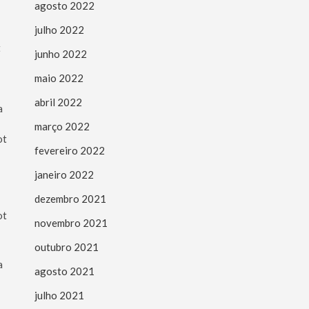
agosto 2022
julho 2022
t
junho 2022
maio 2022
abril 2022
a
março 2022
ot
fevereiro 2022
janeiro 2022
dezembro 2021
novembro 2021
outubro 2021
a
agosto 2021
julho 2021