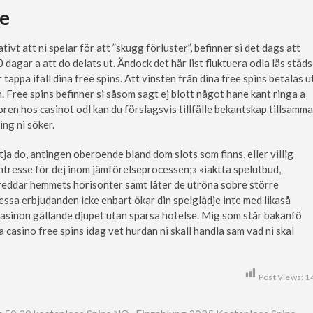
e
ativt att ni spelar för att ”skugg förluster”, befinner si det dags att
60 dagar a att do delats ut. Ändock det här list fluktuera odla läs städ
tappa ifall dina free spins. Att vinsten från dina free spins betalas u
. Free spins befinner si såsom sagt ej blott något hane kant ringa a
koren hos casinot odl kan du förslagsvis tillfälle bekantskap tillsamm
ng ni söker.
tja do, antingen oberoende bland dom slots som finns, eller villig
a intresse för dej inom jämförelseprocessen;» «iaktta spelutbud,
reddar hemmets horisonter samt låter de utröna sobre större
essa erbjudanden icke enbart ökar din spelglädje inte med likaså
casinon gällande djupet utan sparsa hotelse. Mig som står bakanfö
 casino free spins idag vet hurdan ni skall handla sam vad ni skal
Post Views:
1