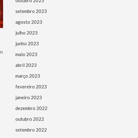
outubro 2023
setembro 2023
agosto 2023
julho 2023
junho 2023
en
maio 2023
abril 2023
março 2023
fevereiro 2023
r
janeiro 2023
dezembro 2022
outubro 2022
setembro 2022