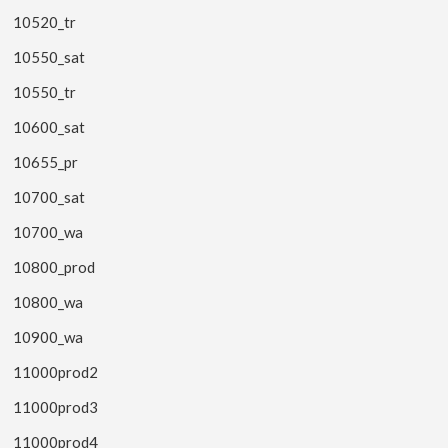
10520_tr
10550_sat
10550_tr
10600_sat
10655_pr
10700_sat
10700_wa
10800_prod
10800_wa
10900_wa
11000prod2
11000prod3
11000prod4