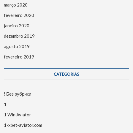
março 2020
fevereiro 2020
janeiro 2020
dezembro 2019
agosto 2019
fevereiro 2019
CATEGORIAS
! Без рубрики
1
1 Win Aviator
1-xbet-aviator.com