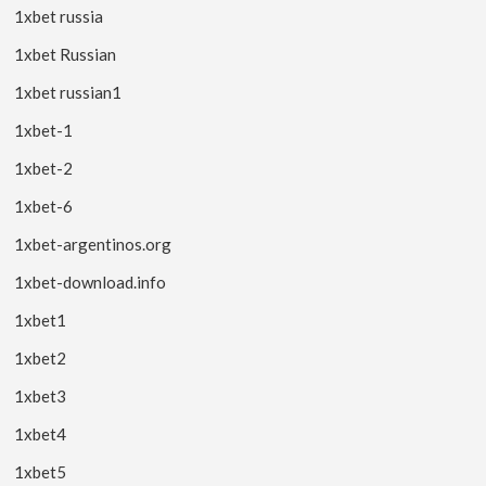
1xbet russia
1xbet Russian
1xbet russian1
1xbet-1
1xbet-2
1xbet-6
1xbet-argentinos.org
1xbet-download.info
1xbet1
1xbet2
1xbet3
1xbet4
1xbet5