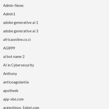
Admin-News
Admin1
adobe generative ai 1
adobe generative ai 3
africaonline.co.ci
AGB99
ai bot name 2
AI in Cybersecurity
Anthony
anticoagulantia
apotheek
app-xbe.com
argentinos-1xbet.com