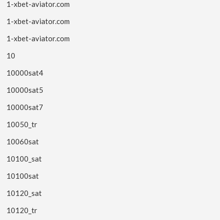
1-xbet-aviator.com
1-xbet-aviator.com
1-xbet-aviator.com
10
10000sat4
10000sat5
10000sat7
10050_tr
10060sat
10100_sat
10100sat
10120_sat
10120_tr