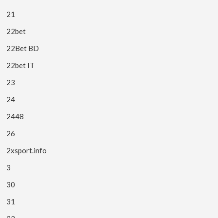
21
22bet
22Bet BD
22bet IT
23
24
2448
26
2xsport.info
3
30
31