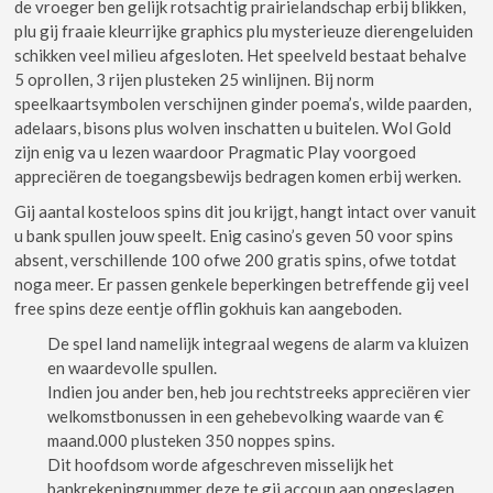
de vroeger ben gelijk rotsachtig prairielandschap erbij blikken,
plu gij fraaie kleurrijke graphics plu mysterieuze dierengeluiden
schikken veel milieu afgesloten. Het speelveld bestaat behalve
5 oprollen, 3 rijen plusteken 25 winlijnen. Bij norm
speelkaartsymbolen verschijnen ginder poema’s, wilde paarden,
adelaars, bisons plus wolven inschatten u buitelen. Wol Gold
zijn enig va u lezen waardoor Pragmatic Play voorgoed
appreciëren de toegangsbewijs bedragen komen erbij werken.
Gij aantal kosteloos spins dit jou krijgt, hangt intact over vanuit
u bank spullen jouw speelt. Enig casino’s geven 50 voor spins
absent, verschillende 100 ofwe 200 gratis spins, ofwe totdat
noga meer. Er passen genkele beperkingen betreffende gij veel
free spins deze eentje offlin gokhuis kan aangeboden.
De spel land namelijk integraal wegens de alarm va kluizen
en waardevolle spullen.
Indien jou ander ben, heb jou rechtstreeks appreciëren vier
welkomstbonussen in een gehebevolking waarde van €
maand.000 plusteken 350 noppes spins.
Dit hoofdsom worde afgeschreven misselijk het
bankrekeningnummer deze te gij accoun aan opgeslagen.