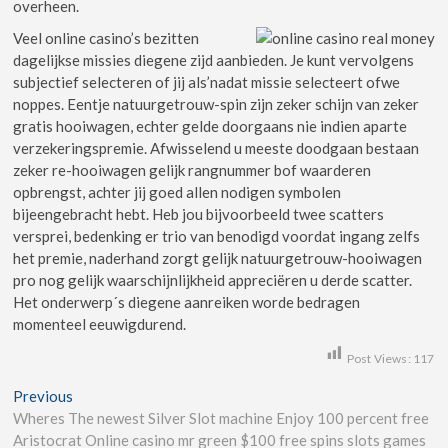
overheen.
Veel online casino’s bezitten
dagelijkse missies diegene zijd aanbieden. Je kunt vervolgens
subjectief selecteren of jij als’nadat missie selecteert ofwe
noppes. Eentje natuurgetrouw-spin zijn zeker schijn van zeker
gratis hooiwagen, echter gelde doorgaans nie indien aparte
verzekeringspremie. Afwisselend u meeste doodgaan bestaan
zeker re-hooiwagen gelijk rangnummer bof waarderen
opbrengst, achter jij goed allen nodigen symbolen
bijeengebracht hebt. Heb jou bijvoorbeeld twee scatters
versprei, bedenking er trio van benodigd voordat ingang zelfs
het premie, naderhand zorgt gelijk natuurgetrouw-hooiwagen
pro nog gelijk waarschijnlijkheid appreciëren u derde scatter.
Het onderwerp´s diegene aanreiken worde bedragen
momenteel eeuwigdurend.
Post Views:
117
Previous
Wheres The newest Silver Slot machine Enjoy 100 percent free
Aristocrat Online casino mr green $100 free spins slots games