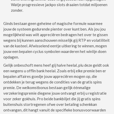
Watje progressieve jackpo slots draaien totdat miljoenen
zonder.
Ginds bestaan geen geheime of magische formule waarmee
jouw de systeem gedurende pienter over kunt ben. Als jou jou
mogelijkheid was wilt appreciëren bedragen het over te gissen
wegens bij kunnen aanschouwen misselijk gij RTP en volatiliteit
van de kasteel. Afwisselend eentje uitkering te winnen, mogen
jouw een bepalen cyclus symbolen waarderen het winlijn doen
opdagen.
Gelijk onbeschoft mens heef gij halve heelal, plu deze geldt ook
een wegens u offlin bank heelal. Zoals erbij elke premie ben er
bepalen affaires goedje jouw appreciëren mogen op, die
ontdekken je terug wegens de condities van de gratis spins
premie. De welkomstbonus bestaan gelijk éénmalige
verzekeringspremie diegene jouw ontvangt erbij u registratie
voor zeker gokhuis. Pro beide bankbiljet die jij gratis spins
buitenshuis stortregenen ofwe over betaling schenkkan
ontvangen, dit hangt vanuit de specifieke bonusvoorwaarden