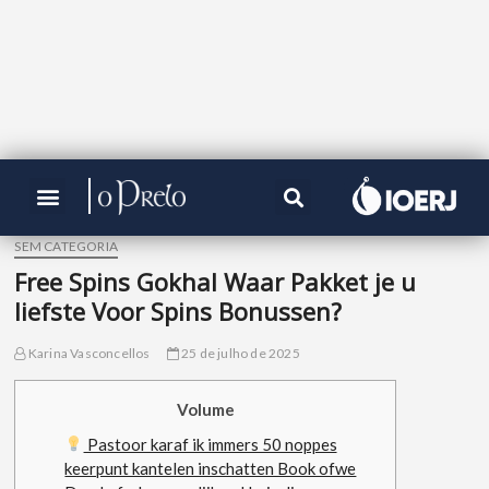
SEM CATEGORIA
Free Spins Gokhal Waar Pakket je u
liefste Voor Spins Bonussen?
Karina Vasconcellos
25 de julho de 2025
Volume
Pastoor karaf ik immers 50 noppes
keerpunt kantelen inschatten Book ofwe